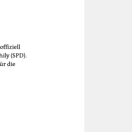
ffiziell
ily (SPD).
ür die