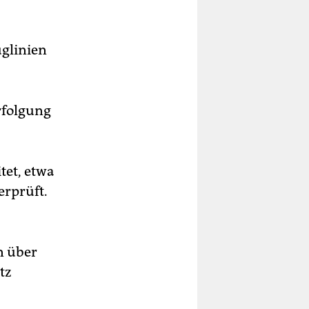
uglinien
rfolgung
tet, etwa
erprüft.
n über
tz