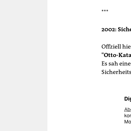
***
2002: Sich
Offziell h
"Otto-Kata
Es sah ein
Sicherheit
Di
Abo
kom
Mon