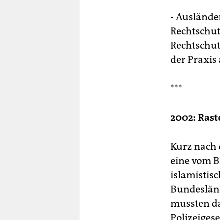
- Auslände
Rechtschut
Rechtschut
der Praxis
***
2002: Ras
Kurz nach 
eine vom B
islamistis
Bundesländ
mussten da
Polizeiges