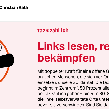
Christian Rath
erheitspaket I
(federführender Minister: Otto Sch
taz
zahl ich

 Wochen nach den Anschlägen wurde ein erstes
Links lesen, r
ket beschlossen:
bekämpfen
st jetzt auch die
Mitgliedschaft und Unterstützu
hen terroristischen Vereinigung
. Deutschland s
Mit doppelter Kraft für eine offene G
brauchen Menschen, die sich vor O
ür Terroristen mehr sein. (§ 129b Strafgesetzbuc
einsetzen, unsere Solidarität. Die ta
, dass nun auch die Unterstützer von
beginnt im Zentrum“. 50 Prozent a
bewegungen kriminalisiert werden, was bisher n
bei taz zahl ich gehen – bis zum 30
 ist.
die linke, selbstverwaltete Orte unte
bevor sie verschwinden. Sind Sie da