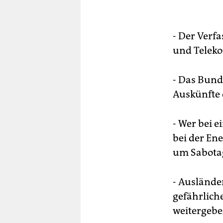
- Der Verf
und Telek
- Das Bund
Auskünfte 
- Wer bei e
bei der En
um Sabotag
- Auslände
gefährlich
weitergebe