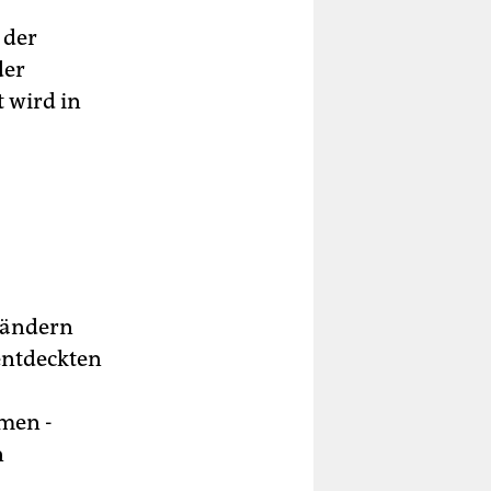
 der
der
 wird in
ländern
entdeckten
men -
n