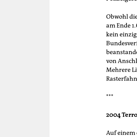
Obwohl die
am Ende 1.
kein einzi
Bundesverf
beanstande
von Anschl
Mehrere Lä
Rasterfah
***
2004 Ter
Auf einem 