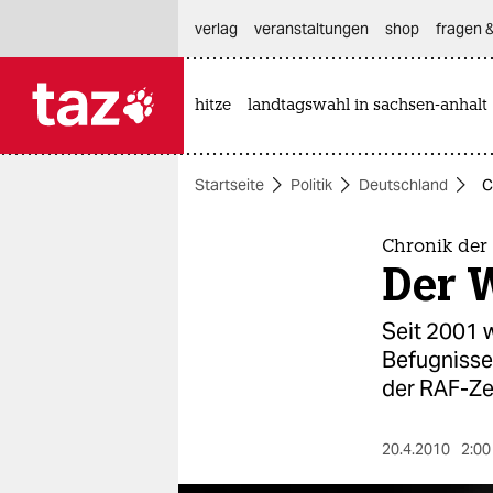
hautnavigation anspringen
hauptinhalt anspringen
footer anspringen
verlag
veranstaltungen
shop
fragen &
hitze
landtagswahl in sachsen-anhalt

taz zahl ich
taz zahl ich
Startseite
Politik
Deutschland
C
themen
politik
Chronik der 
Der 
öko
Seit 2001 
gesellschaft
Befugnisse
der RAF-Ze
kultur
sport
20.4.2010
2:00