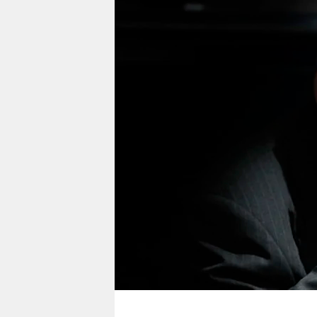
berlin
nord
wahrheit
verlag
verlag
veranstaltungen
shop
fragen & hilfe
unterstützen
abo
genossenschaft