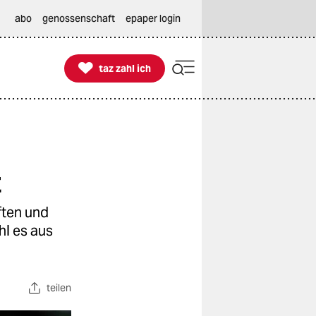
abo
genossenschaft
epaper login

taz zahl ich
taz zahl ich
t
ften und
l es aus
teilen