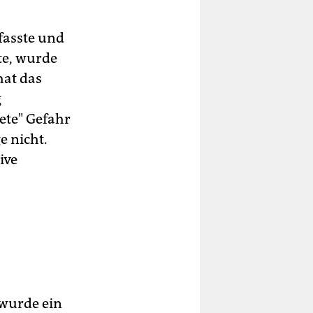
fasste und
te, wurde
hat das
g
ete" Gefahr
e nicht.
ive
wurde ein