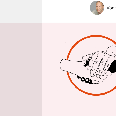
epaper login
Von
2001: Sich
Nur wenige
Gesetzespa
- Strafbar i
ausländisc
Ruheraum f
fürchteten
Befreiungs
eingetreten