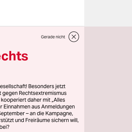
ily)
Gerade nicht
echts
ng einer
oll kein
esellschaft! Besonders jetzt
rt gegen Rechtsextremismus
h) Kritiker
z kooperiert daher mit „Alles
ller Einnahmen aus Anmeldungen
icht
. September – an die Kampagne,
rstützt und Freiräume sichern will,
bei?