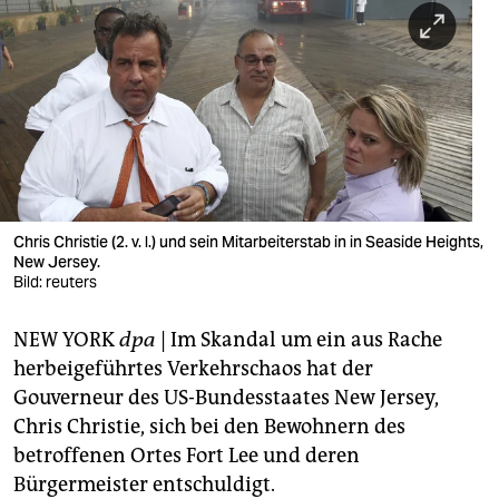
berlin
nord
wahrheit
verlag
verlag
veranstaltungen
Chris Christie (2. v. l.) und sein Mitarbeiterstab in in Seaside Heights,
New Jersey.
shop
Bild: reuters
fragen & hilfe
NEW YORK
dpa
| Im Skandal um ein aus Rache
herbeigeführtes Verkehrschaos hat der
unterstützen
Gouverneur des US-Bundesstaates New Jersey,
abo
Chris Christie, sich bei den Bewohnern des
betroffenen Ortes Fort Lee und deren
genossenschaft
Bürgermeister entschuldigt.