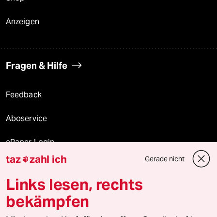
Anzeigen
Fragen & Hilfe
Feedback
Aboservice
ePaper Login
taz
zahl ich
Gerade nicht

Downloads für Abonnierende
Links lesen, rechts
bekämpfen
© 2026 taz Verlags und Vertriebs GmbH