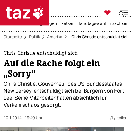

taz zahl ich
ceuta
hitze
bergsteigen
katzen
landtagswahl in sachsen-

taz zahl ich
Startseite
Politik
Amerika
Chris Christie entschuldigt sich:
taz zahl ich
themen
Chris Christie entschuldigt sich
Auf die Rache folgt ein
politik
„Sorry“
öko
Chris Christie, Gouverneur des US-Bundesstaates
New Jersey, entschuldigt sich bei Bürgern von Fort
gesellschaft
Lee. Seine Mitarbeiter hatten absichtlich für
Verkehrschaos gesorgt.
kultur
sport
10.1.2014
15:49 Uhr
teilen