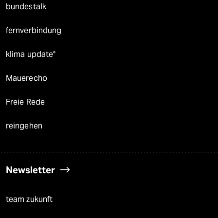
bundestalk
fernverbindung
klima update°
Mauerecho
Freie Rede
reingehen
Newsletter
team zukunft