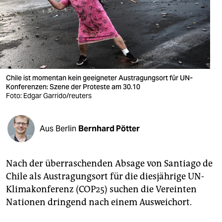
berlin
nord
wahrheit
verlag
Chile ist momentan kein geeigneter Austragungsort für UN-
verlag
Konferenzen: Szene der Proteste am 30.10
Foto: Edgar Garrido/reuters
veranstaltungen
shop
Aus Berlin
Bernhard Pötter
fragen & hilfe
Nach der überraschenden Absage von Santiago de
unterstützen
Chile als Austragungsort für die diesjährige UN-
abo
Klimakonferenz (COP25) suchen die Vereinten
Nationen dringend nach einem Ausweichort.
genossenschaft