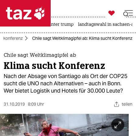

taz zahl ich
nahost-konflikt
usa unter trump
landtagswahl in sachsen-an

taz zahl ich
makonferenz
Chile sagt Weltklimagipfel ab: Klima sucht Konferenz
taz zahl ich
themen
Chile sagt Weltklimagipfel ab
Klima sucht Konferenz
politik
Nach der Absage von Santiago als Ort der COP25
öko
sucht die UNO nach Alternativen – auch in Bonn.
Wer bietet Logistik und Hotels für 30.000 Leute?
gesellschaft
31.10.2019
8:09 Uhr
teilen
kultur
sport