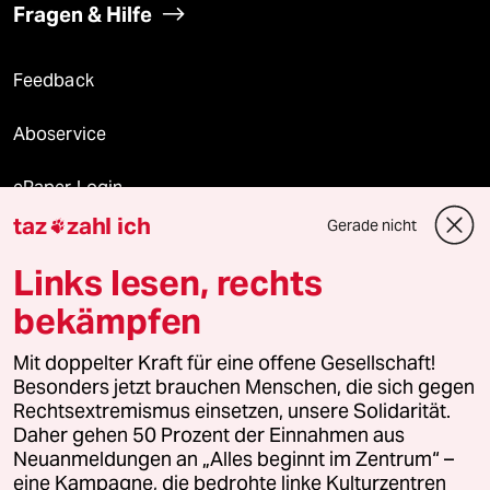
Fragen & Hilfe
Feedback
Aboservice
ePaper Login
taz
zahl ich
Gerade nicht

Downloads für Abonnierende
Links lesen, rechts
bekämpfen
© 2026 taz Verlags und Vertriebs GmbH
Mit doppelter Kraft für eine offene Gesellschaft!
Alle Rechte vorbehalten. Bei rechtlichen Fragen oder für Genehmigungen
wenden Sie sich bitte an
lizenzen@taz.de
Besonders jetzt brauchen Menschen, die sich gegen
Rechtsextremismus einsetzen, unsere Solidarität.
Daher gehen 50 Prozent der Einnahmen aus
Feedback
Redaktionsstatut
Kommune-Richtlinien
KI-
Neuanmeldungen an „Alles beginnt im Zentrum“ –
eine Kampagne, die bedrohte linke Kulturzentren