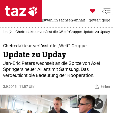

taz zahl ich
hitze
surfen
landtagswahl in sachsen-anhalt
gewalt gegen

taz zahl ich
dien
Chefredakteur verlässt die „Welt“-Gruppe: Update zu Upday
taz zahl ich
themen
Chefredakteur verlässt die „Welt“-Gruppe
Update zu Upday
politik
Jan-Eric Peters wechselt an die Spitze von Axel
öko
Springers neuer Allianz mit Samsung. Das
verdeutlicht die Bedeutung der Kooperation.
gesellschaft
3.9.2015
11:57 Uhr
teilen
kultur
sport