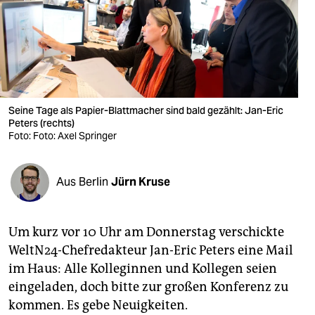
berlin
nord
wahrheit
verlag
Seine Tage als Papier-Blattmacher sind bald gezählt: Jan-Eric
Peters (rechts)
verlag
Foto: Foto: Axel Springer
veranstaltungen
shop
Aus Berlin
Jürn Kruse
fragen & hilfe
Um kurz vor 10 Uhr am Donnerstag verschickte
unterstützen
WeltN24-Chefredakteur Jan-Eric Peters eine Mail
abo
im Haus: Alle Kolleginnen und Kollegen seien
eingeladen, doch bitte zur großen Konferenz zu
genossenschaft
kommen. Es gebe Neuigkeiten.