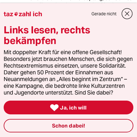
unverfälscht in seinem Kern eine friedliche und
gar nicht frauenfeindliche Religion, nicht mehr
taz
zahl ich
Gerade nicht

ertragen.
Links lesen, rechts
bekämpfen
Tina Möller
TM
03.01.2013
,
12:41 Uhr
Mit doppelter Kraft für eine offene Gesellschaft!
Die Figur Mohamed ist es wert, genauer
Besonders jetzt brauchen Menschen, die sich gegen
betrachtet zu werden, da sein Leben den
Rechtsextremismus einsetzen, unsere Solidarität.
heutigen Moslems als Vorbild gilt. Mohamed
Daher gehen 50 Prozent der Einnahmen aus
war ein Geschäftsmann, Kriegsherr und
Neuanmeldungen an „Alles beginnt im Zentrum“ –
Raubritter, und ein Polygamist, der in hohem
eine Kampagne, die bedrohte linke Kulturzentren
Alter ein 9 Jahre altes Kind zu einer seiner
und Jugendorte unterstützt. Sind Sie dabei?
Ehefrauen machte. Die Prophezeiungen, die er
von seinem Gott erhielt, passen immer so

Ja, ich will
genau zu dem, was für ihn persönlich gerade
nützlich ist, dass es schon lächerlich ist. Der
Schon dabei!
Islam ist durch und ducht auf Expansion
ausgelegt. Die Vorschrift des persönlich zu