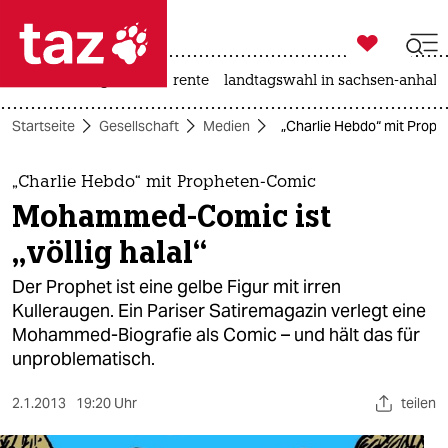

taz zahl ich
hitze
niedrigwasser
rente
landtagswahl in sachsen-anhalt

taz zahl ich
Startseite
Gesellschaft
Medien
„Charlie Hebdo“ mit Proph
taz zahl ich
themen
„Charlie Hebdo“ mit Propheten-Comic
Mohammed-Comic ist
politik
„völlig halal“
öko
Der Prophet ist eine gelbe Figur mit irren
Kulleraugen. Ein Pariser Satiremagazin verlegt eine
gesellschaft
Mohammed-Biografie als Comic – und hält das für
unproblematisch.
kultur
sport
2.1.2013
19:20 Uhr
teilen