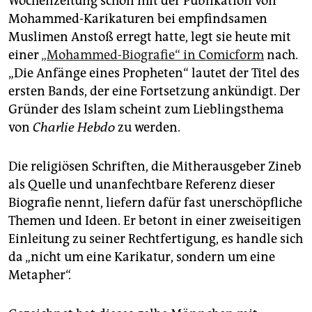
Wochenzeitung schon mit der Publikation von
epaper login
Mohammed-Karikaturen bei empfindsamen
Muslimen Anstoß erregt hatte, legt sie heute mit
einer
„Mohammed-Biografie“ in Comicform
nach.
„Die Anfänge eines Propheten“ lautet der Titel des
ersten Bands, der eine Fortsetzung ankündigt. Der
Gründer des Islam scheint zum Lieblingsthema
von
Charlie Hebdo
zu werden.
Die religiösen Schriften, die Mitherausgeber Zineb
als Quelle und unanfechtbare Referenz dieser
Biografie nennt, liefern dafür fast unerschöpfliche
Themen und Ideen. Er betont in einer zweiseitigen
Einleitung zu seiner Rechtfertigung, es handle sich
da „nicht um eine Karikatur, sondern um eine
Metapher“.