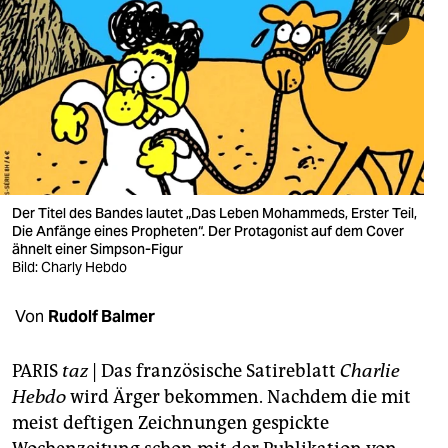
berlin
nord
wahrheit
verlag
verlag
Der Titel des Bandes lautet „Das Leben Mohammeds, Erster Teil,
veranstaltungen
Die Anfänge eines Propheten“. Der Protagonist auf dem Cover
ähnelt einer Simpson-Figur
shop
Bild: Charly Hebdo
fragen & hilfe
Von
Rudolf Balmer
unterstützen
PARIS
taz
| Das französische Satireblatt
Charlie
abo
Hebdo
wird Ärger bekommen. Nachdem die mit
genossenschaft
meist deftigen Zeichnungen gespickte