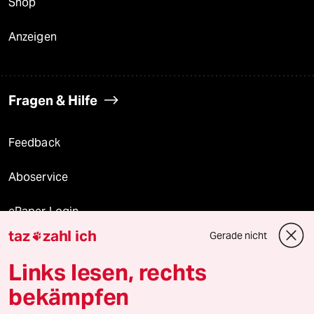
Shop
Anzeigen
Fragen & Hilfe
Feedback
Aboservice
ePaper Login
taz
zahl ich
Gerade nicht

Downloads für Abonnierende
Links lesen, rechts
bekämpfen
© 2026 taz Verlags und Vertriebs GmbH