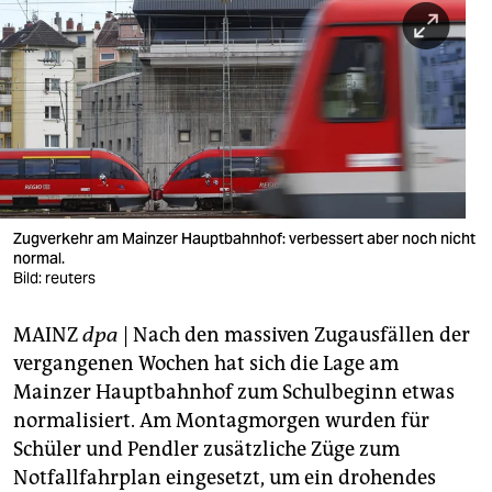
berlin
nord
wahrheit
verlag
verlag
veranstaltungen
Zugverkehr am Mainzer Hauptbahnhof: verbessert aber noch nicht
normal.
shop
Bild: reuters
fragen & hilfe
MAINZ
dpa
| Nach den massiven Zugausfällen der
vergangenen Wochen hat sich die Lage am
unterstützen
Mainzer Hauptbahnhof zum Schulbeginn etwas
abo
normalisiert. Am Montagmorgen wurden für
Schüler und Pendler zusätzliche Züge zum
genossenschaft
Notfallfahrplan eingesetzt, um ein drohendes