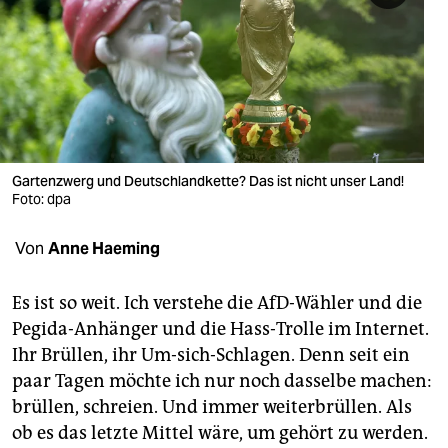
berlin
nord
wahrheit
verlag
verlag
Gartenzwerg und Deutschlandkette? Das ist nicht unser Land!
Foto: dpa
veranstaltungen
Von
Anne Haeming
shop
fragen & hilfe
Es ist so weit. Ich verstehe die AfD-Wähler und die
Pegida-Anhänger und die Hass-Trolle im Internet.
unterstützen
Ihr Brüllen, ihr Um-sich-Schlagen. Denn seit ein
abo
paar Tagen möchte ich nur noch dasselbe machen:
brüllen, schreien. Und immer weiterbrüllen. Als
genossenschaft
ob es das letzte Mittel wäre, um gehört zu werden.