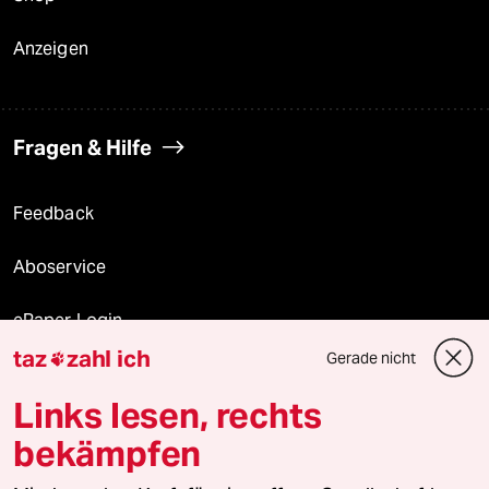
Anzeigen
Fragen & Hilfe
Feedback
Aboservice
ePaper Login
taz
zahl ich
Gerade nicht

Downloads für Abonnierende
Links lesen, rechts
bekämpfen
© 2026 taz Verlags und Vertriebs GmbH