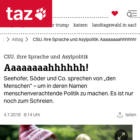

taz zahl ich
bergsteigen
usa unter trump
katzen
landtagswahl in sachs

taz zahl ich
aft
Alltag
CSU, ihre Sprache und Asylpolitik: Aaaaaaaahhhhhh!
taz zahl ich
themen
CSU, ihre Sprache und Asylpolitik
Aaaaaaaahhhhhh!
politik
Seehofer, Söder und Co. sprechen von „den
öko
Menschen“ – um in deren Namen
menschenverachtende Politik zu machen. Es ist nur
gesellschaft
noch zum Schreien.
kultur
4.7.2018
8:14 Uhr
teilen
sport