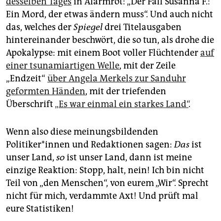
desselben Tages
in Alarmrot: „Der Fall Susanna F.:
Ein Mord, der etwas ändern muss“. Und auch nicht
das, welches der
Spiegel
drei Titelausgaben
hintereinander beschwört, die so tun, als drohe die
Apokalypse: mit einem Boot voller Flüchtender
auf
einer tsunamiartigen Welle
, mit der Zeile
„Endzeit“
über Angela Merkels zur Sanduhr
geformten Händen
, mit der triefenden
Überschrift
„Es war einmal ein starkes Land“
.
Wenn also diese meinungsbildenden
Politiker*innen und Redaktionen sagen:
Das
ist
unser Land,
so
ist unser Land, dann ist meine
einzige Reaktion: Stopp, halt, nein! Ich bin nicht
Teil von „den Menschen“, von eurem „Wir“. Sprecht
nicht für mich, verdammte Axt! Und prüft mal
eure Statistiken!