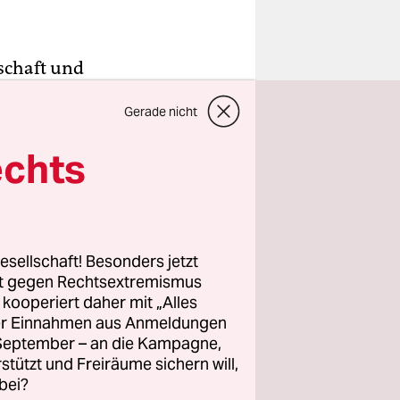
schaft und
as
Gerade nicht
ichtungen
uziert, wie
echts
akademien
 Mittwoch
izer
esellschaft! Besonders jetzt
rt gegen Rechtsextremismus
 erklärte
z kooperiert daher mit „Alles
ller Einnahmen aus Anmeldungen
 Studie
. September – an die Kampagne,
 Europe
rstützt und Freiräume sichern will,
bei?