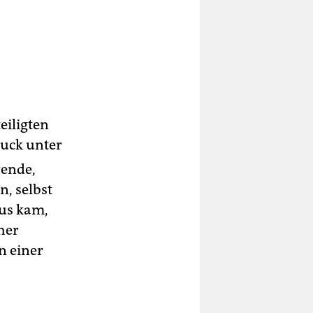
eiligten
uck unter
rende,
, selbst
us kam,
her
n einer