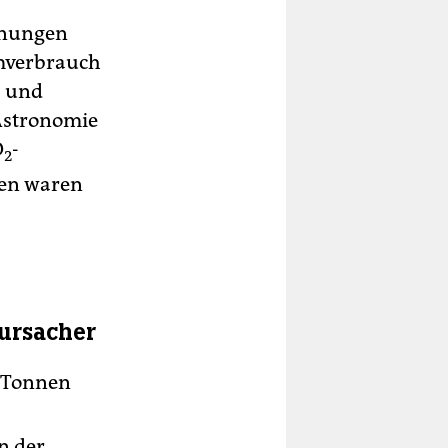
hnungen
omverbrauch
- und
 Astronomie
O
-
2
len waren
rursacher
r Tonnen
n der