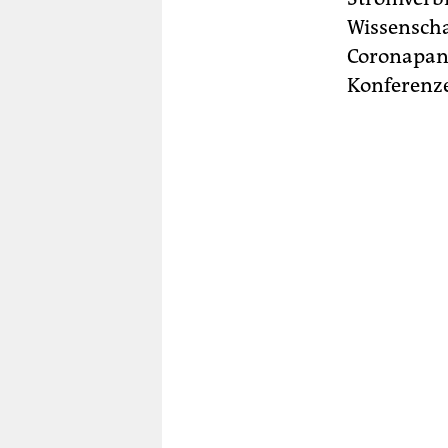
Wissenscha
Coronapand
Konferenze