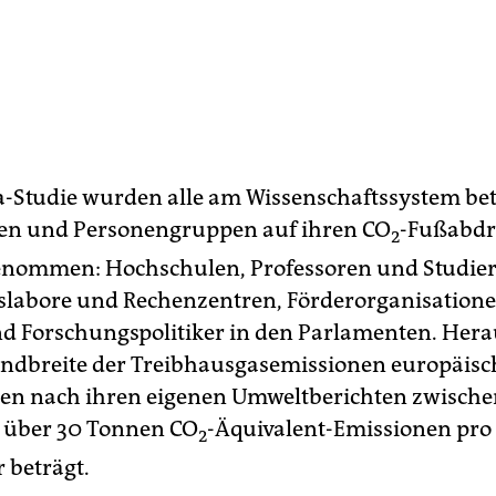
ea-Studie wurden alle am Wissenschaftssystem bet
nen und Personengruppen auf ihren CO
-Fußabdr
2
enommen: Hochschulen, Professoren und Studie
labore und Rechenzentren, Förderorganisationen
 Forschungspolitiker in den Parlamenten. Hera
andbreite der Treibhausgasemissionen europäisc
ten nach ihren eigenen Umweltberichten zwische
 über 30 Tonnen CO
-Äquivalent-Emissionen pro
2
 beträgt.