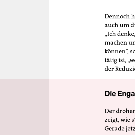
Dennoch hä
auch um di
„Ich denke,
machen und
können“, s
tätig ist, 
der Reduzi
Die Enga
Der drohe
zeigt, wie
Gerade jet