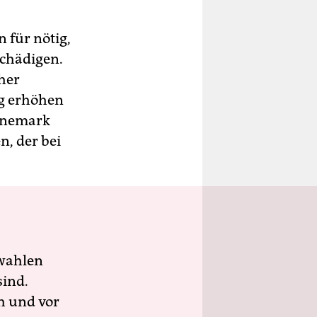
 für nötig,
schädigen.
cher
ng erhöhen
Dänemark
n, der bei
wahlen
sind.
h und vor