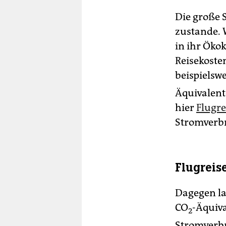
Die große
zustande. 
in ihr Öko
Reisekoste
beispielsw
Äquivalent
hier
Flugre
Stromverbr
Flugreis
Dagegen la
CO
-Äquiva
2
Stromverbr