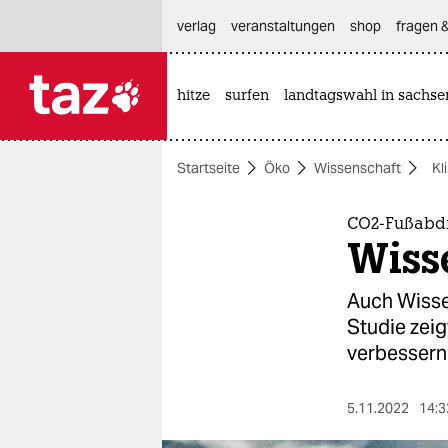
hautnavigation anspringen
hauptinhalt anspringen
footer anspringen
verlag
veranstaltungen
shop
fragen &
hitze
surfen
landtagswahl in sachse

taz zahl ich
taz zahl ich
Startseite
Öko
Wissenschaft
Kl
themen
politik
CO2-Fußabdr
Wiss
öko
Auch Wisse
gesellschaft
Studie zeig
verbessern
kultur
sport
5.11.2022
14:3