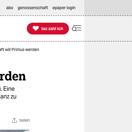
abo
genossenschaft
epaper login

taz zahl ich
taz zahl ich
t will Primus werden
erden
. Eine
lanz zu
teilen