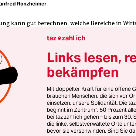
anfred Ronzheimer
ung kann gut berechnen, welche Bereiche in Wirt
ft zur Klimaerwärmung beitragen und wie sich d
taz
zahl ich

 ließe. Aber auch in den wissenschaftlichen Einr
d jede Menge an schädlichen Treibhausgasen prod
Links lesen, r
e des
Verbandes der europäischen Wissenschafts
bekämpfen
mengetragen hat. Die Untersuchung wurde am
eranstaltung der
Berlin Science Week
in der Schwe
orgestellt.
Mit doppelter Kraft für eine offene G
brauchen Menschen, die sich vor O
ische System ist derzeit nicht klimaverträglich“,
einsetzen, unsere Solidarität. Die ta
beginnt im Zentrum“. 50 Prozent a
essorin Astrid Eichhorn, eine der Autorinnen der
bei taz zahl ich gehen – bis zum 30
Climate Sustainability of the Academic System in
die linke, selbstverwaltete Orte unte
“).
Die gute Nachricht: Einzelne Akteure in der
bevor sie verschwinden. Sind Sie da