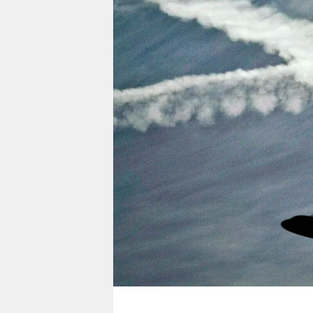
berlin
nord
wahrheit
verlag
verlag
veranstaltungen
shop
fragen & hilfe
unterstützen
abo
genossenschaft