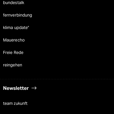
bundestalk
fernverbindung
klima update°
Mauerecho
Freie Rede
reingehen
Newsletter
team zukunft