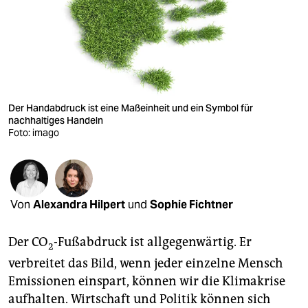
berlin
nord
wahrheit
verlag
Der Handabdruck ist eine Maßeinheit und ein Symbol für
nachhaltiges Handeln
verlag
Foto: imago
veranstaltungen
shop
fragen & hilfe
Von
Alexandra Hilpert
und
Sophie Fichtner
unterstützen
Der CO
-Fußabdruck ist allgegenwärtig. Er
2
abo
verbreitet das Bild, wenn jeder einzelne Mensch
Emissionen einspart, können wir die Klimakrise
genossenschaft
aufhalten. Wirtschaft und Politik können sich