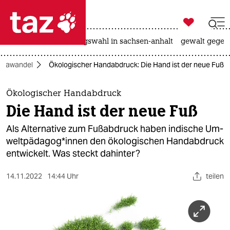

taz zahl ich
hitze
surfen
landtagswahl in sachsen-anhalt
gewalt gegen

taz zahl ich
imawandel
Ökologischer Handabdruck: Die Hand ist der neue Fuß
taz zahl ich
themen
Ökologischer Handabdruck
Die Hand ist der neue Fuß
politik
Als Alternative zum Fußabdruck haben indische Um­
öko
welt­päd­ago­g*in­nen den ökologischen Handabdruck
entwickelt. Was steckt dahinter?
gesellschaft
14.11.2022
14:44 Uhr
teilen
kultur
sport