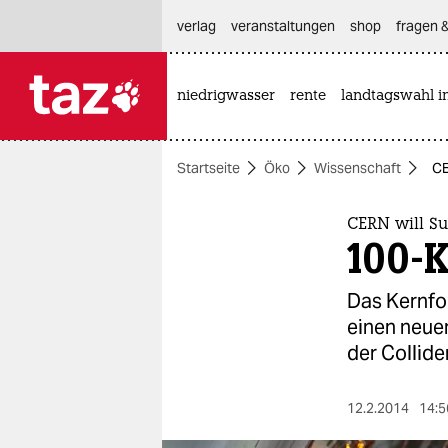
hautnavigation anspringen
hauptinhalt anspringen
footer anspringen
verlag
veranstaltungen
shop
fragen &
niedrigwasser
rente
landtagswahl i

taz zahl ich
taz zahl ich
Startseite
Öko
Wissenschaft
CE
themen
politik
CERN will S
100-
öko
Das Kernfo
gesellschaft
einen neuen
der Collide
kultur
sport
12.2.2014
14:5