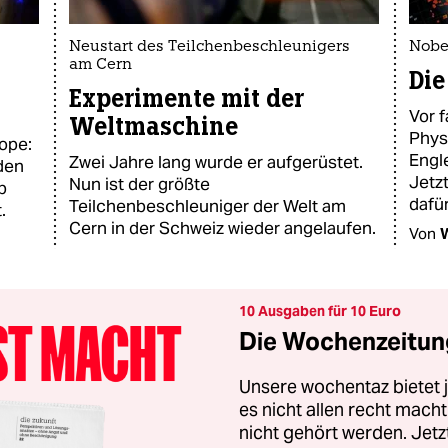
Neustart des Teilchenbeschleunigers
Nobel
am Cern
Die
Experimente mit der
Vor f
Weltmaschine
Phys
ope:
Engl
Zwei Jahre lang wurde er aufgerüstet.
 den
Jetz
Nun ist der größte
b
dafür
Teilchenbeschleuniger der Welt am
.
Cern in der Schweiz wieder angelaufen.
Von
W
10 Ausgaben für 10 Euro
Die Wochenzeitung
Unsere wochentaz bietet
es nicht allen recht mac
nicht gehört werden. Jet