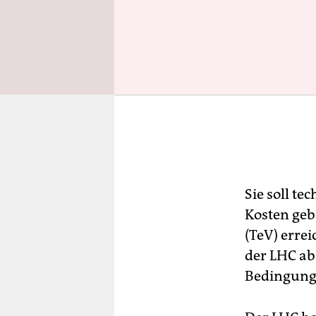
Sie soll t
Kosten geb
(TeV) errei
der LHC ab 
Bedingunge