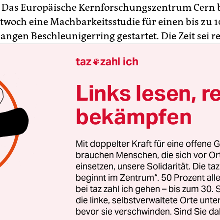
 Das Europäische Kernforschungszentrum Cern 
twoch eine Machbarkeitsstudie für einen bis zu 
angen Beschleunigerring gestartet. Die Zeit sei rei
ngen für ein Nachfolgeprojekt des 26 Kilometer 
taz
zahl ich

n Colliders (LHC) voranzutreiben, teilte das
institut mit.
Links lesen, r
zum Future Circular Collider (FCC) werde in etwa 
bekämpfen
, meinte Joachim Mnich vom Hamburger
zentrum Desy. Auch Wissenschaftler des Desy w
Mit doppelter Kraft für eine offene G
orscher weltweit an der Studie beteiligen.
brauchen Menschen, die sich vor O
einsetzen, unsere Solidarität. Die ta
beginnt im Zentrum“. 50 Prozent a
bei taz zahl ich gehen – bis zum 30
die linke, selbstverwaltete Orte unte
bevor sie verschwinden. Sind Sie da