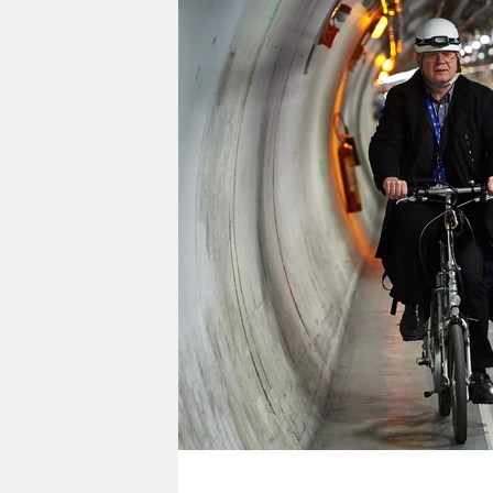
berlin
nord
wahrheit
verlag
verlag
veranstaltungen
shop
fragen & hilfe
unterstützen
abo
genossenschaft