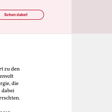
Schon dabei!
rt zu den
envolt
rgie, die
n dabei
rrschten.