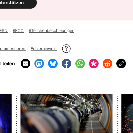
nterstützen
ERN
#FCC
#Teilchenbeschleuniger
ommentieren
Fehlerhinweis
 teilen