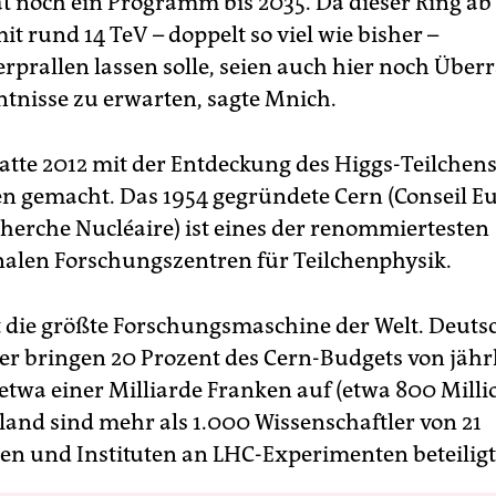
t noch ein Programm bis 2035. Da dieser Ring ab
t rund 14 TeV – doppelt so viel wie bisher –
rprallen lassen solle, seien auch hier noch Übe
tnisse zu erwarten, sagte Mnich.
atte 2012 mit der Entdeckung des Higgs-Teilchens
en gemacht. Das 1954 gegründete Cern (Conseil E
cherche Nucléaire) ist eines der renommiertesten
nalen Forschungszentren für Teilchenphysik.
t die größte Forschungsmaschine der Welt. Deuts
er bringen 20 Prozent des Cern-Budgets von jähr
etwa einer Milliarde Franken auf (etwa 800 Milli
land sind mehr als 1.000 Wissenschaftler von 21
ten und Instituten an LHC-Experimenten beteiligt