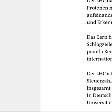
Der LHC ha
Protonen mi
aufeinande
und Erkenn
Das Cern h
Schlagzeil
pour la Re
internatio
Der LHC is
Steuerzahl
insgesamt 
In Deutsch
Universitä