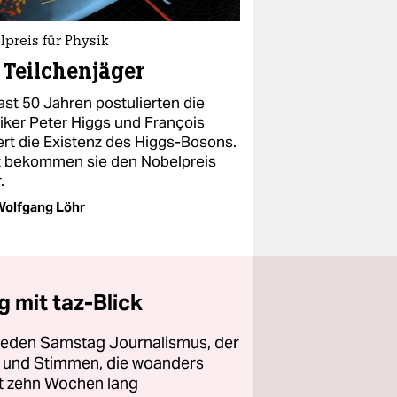
preis für Physik
 Teilchenjäger
ast 50 Jahren postulierten die
iker Peter Higgs und François
ert die Existenz des Higgs-Bosons.
t bekommen sie den Nobelpreis
.
olfgang Löhr
 mit taz-Blick
 jeden Samstag Journalismus, der
ht und Stimmen, die woanders
zt zehn Wochen lang