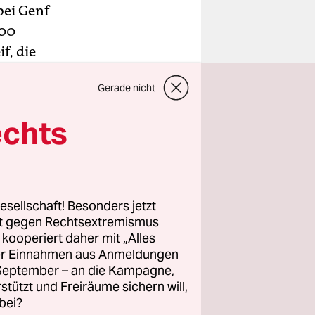
bei Genf
100
f, die
langen
Gerade nicht
echts
fünf Jahren
erden sich
esellschaft! Besonders jetzt
rt gegen Rechtsextremismus
z kooperiert daher mit „Alles
ller Einnahmen aus Anmeldungen
. September – an die Kampagne,
rstützt und Freiräume sichern will,
bei?