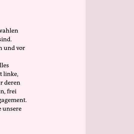
wahlen
sind.
h und vor
lles
 linke,
ür deren
n, frei
ngagement.
e unsere