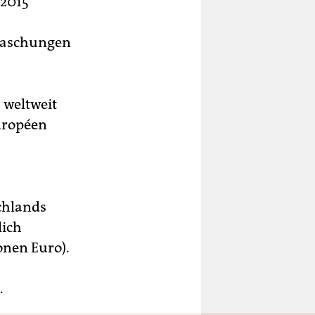
 2015
rraschungen
 weltweit
uropéen
chlands
lich
onen Euro).
.