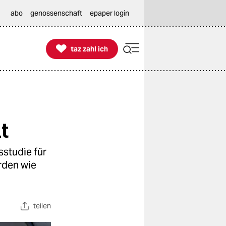
abo
genossenschaft
epaper login

taz zahl ich
taz zahl ich
t
studie für
rden wie
teilen