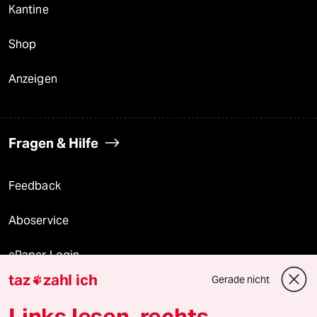
Kantine
Shop
Anzeigen
Fragen & Hilfe
Feedback
Aboservice
ePaper Login
taz
zahl ich
Gerade nicht

Downloads für Abonnierende
Links lesen, rechts