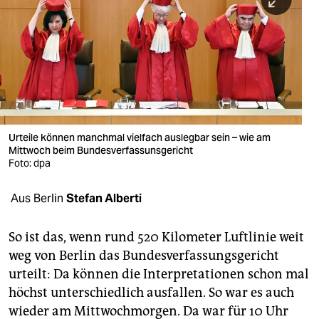
berlin
nord
wahrheit
verlag
verlag
Urteile können manchmal vielfach auslegbar sein – wie am
Mittwoch beim Bundesverfassunsgericht
veranstaltungen
Foto: dpa
shop
Aus Berlin
Stefan Alberti
fragen & hilfe
unterstützen
So ist das, wenn rund 520 Kilometer Luftlinie weit
weg von Berlin das Bundesverfassungsgericht
abo
urteilt: Da können die Interpretationen schon mal
höchst unterschiedlich ausfallen. So war es auch
genossenschaft
wieder am Mittwochmorgen. Da war für 10 Uhr