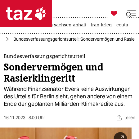

taz zahl ich
hitze
landtagswahl in sachsen-anhalt
iran-krieg
ceuta

taz zahl ich
lt
Bundesverfassungsgerichtsurteil: Sondervermögen und Rasierkli
taz zahl ich
themen
Bundesverfassungsgerichtsurteil
Sondervermögen und
politik
Rasierklingeritt
öko
Während Finanzsenator Evers keine Auswirkungen
des Urteils für Berlin sieht, gehen andere von einem
gesellschaft
Ende der geplanten Milliarden-Klimakredite aus.
kultur
16.11.2023
8:00 Uhr
teilen
sport