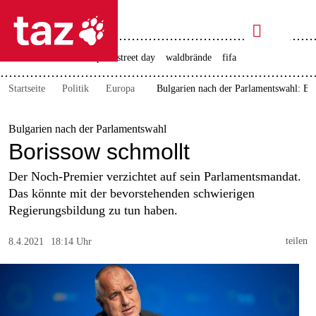

taz zahl ich
rente
ceuta
christopher street day
waldbrände
fifa

taz zahl ich
Startseite
Politik
Europa
Bulgarien nach der Parlamentswahl: Bo
taz zahl ich
themen
Bulgarien nach der Parlamentswahl
Borissow schmollt
politik
Der Noch-Premier verzichtet auf sein Parlamentsmandat.
öko
Das könnte mit der bevorstehenden schwierigen
Regierungsbildung zu tun haben.
gesellschaft
teilen
8.4.2021
18:14 Uhr
kultur
sport