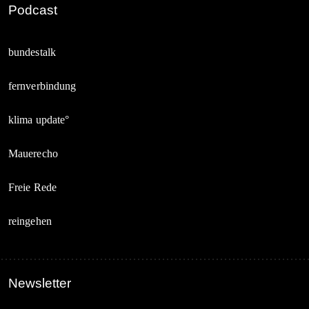
Podcast
bundestalk
fernverbindung
klima update°
Mauerecho
Freie Rede
reingehen
Newsletter