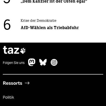
„Dem Kanzler ist der Osten egal“
6
Krise der Demokratie
AfD-Wählen als Triebabfuhr
taz

Folgen Sie uns
Ressorts
Politik