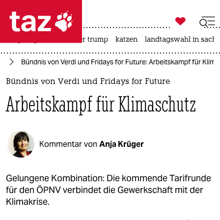

taz zahl ich
bergsteigen
usa unter trump
katzen
landtagswahl in sachs

taz zahl ich
re
Bündnis von Verdi und Fridays for Future: Arbeitskampf für Klim
taz zahl ich
Bündnis von Verdi und Fridays for Future
themen
Arbeitskampf für Klimaschutz
politik
öko
Kommentar von
Anja Krüger
gesellschaft
kultur
Gelungene Kombination: Die kommende Tarifrunde
für den ÖPNV verbindet die Gewerkschaft mit der
sport
Klimakrise.