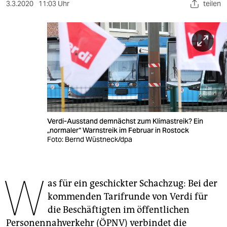
berlin
3.3.2020
11:03 Uhr
teilen
nord
wahrheit
verlag
verlag
veranstaltungen
Verdi-Ausstand demnächst zum Klimastreik? Ein
shop
„normaler“ Warnstreik im Februar in Rostock
Foto: Bernd Wüstneck/dpa
fragen & hilfe
unterstützen
W
as für ein geschickter Schachzug: Bei der
abo
kommenden Tarifrunde von Verdi für
genossenschaft
die Beschäftigten im öffentlichen
Personennahverkehr (ÖPNV) verbindet die