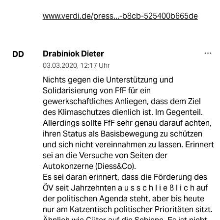
www.verdi.de/press...-b8cb-525400b665de
Drabiniok Dieter
DD
03.03.2020
,
12:17 Uhr
Nichts gegen die Unterstützung und
Solidarisierung von FfF für ein
gewerkschaftliches Anliegen, dass dem Ziel
des Klimaschutzes dienlich ist. Im Gegenteil.
Allerdings sollte FfF sehr genau darauf achten,
ihren Status als Basisbewegung zu schützen
und sich nicht vereinnahmen zu lassen. Erinnert
sei an die Versuche von Seiten der
Autokonzerne (Diess&Co).
Es sei daran erinnert, dass die Förderung des
ÖV seit Jahrzehnten a u s s c h l i e ß l i c h auf
der politischen Agenda steht, aber bis heute
nur am Katzentisch politischer Prioritäten sitzt.