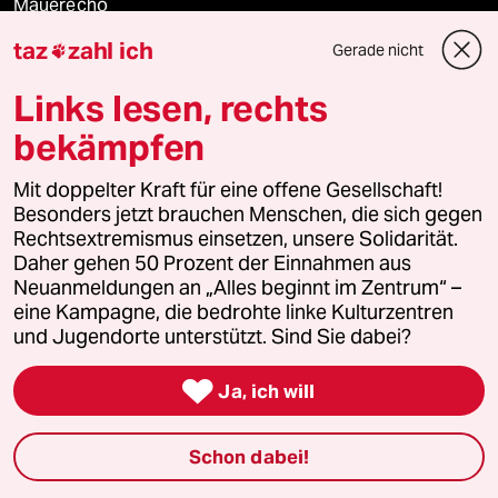
Mauerecho
taz
zahl ich
Gerade nicht

Freie Rede
Links lesen, rechts
reingehen
bekämpfen
Mit doppelter Kraft für eine offene Gesellschaft!
Newsletter
Besonders jetzt brauchen Menschen, die sich gegen
Rechtsextremismus einsetzen, unsere Solidarität.
Daher gehen 50 Prozent der Einnahmen aus
team zukunft
Neuanmeldungen an „Alles beginnt im Zentrum“ –
eine Kampagne, die bedrohte linke Kulturzentren
und Jugendorte unterstützt. Sind Sie dabei?
taz frisch

Ja, ich will
taz zahl ich
taz lab Infobrief
Schon dabei!