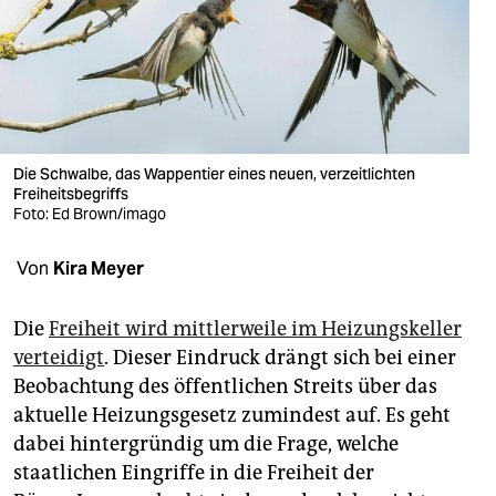
berlin
nord
wahrheit
verlag
Die Schwalbe, das Wappentier eines neuen, verzeitlichten
verlag
Freiheitsbegriffs
Foto: Ed Brown/imago
veranstaltungen
Von
Kira Meyer
shop
fragen & hilfe
Die
Freiheit wird mittlerweile im Heizungskeller
verteidigt
. Dieser Eindruck drängt sich bei einer
unterstützen
Beobachtung des öffentlichen Streits über das
abo
aktuelle Heizungsgesetz zumindest auf. Es geht
dabei hintergründig um die Frage, welche
genossenschaft
staatlichen Eingriffe in die Freiheit der