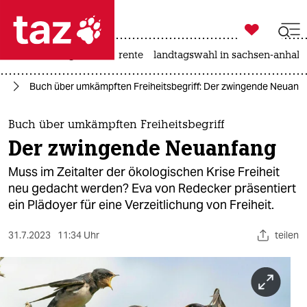

taz zahl ich
hitze
niedrigwasser
rente
landtagswahl in sachsen-anhalt

taz zahl ich
us
Buch über umkämpften Freiheitsbegriff: Der zwingende Neuanf
taz zahl ich
themen
Buch über umkämpften Freiheitsbegriff
Der zwingende Neuanfang
politik
Muss im Zeitalter der ökologischen Krise Freiheit
öko
neu gedacht werden? Eva von Redecker präsentiert
ein Plädoyer für eine Verzeitlichung von Freiheit.
gesellschaft
31.7.2023
11:34 Uhr
teilen
kultur
sport