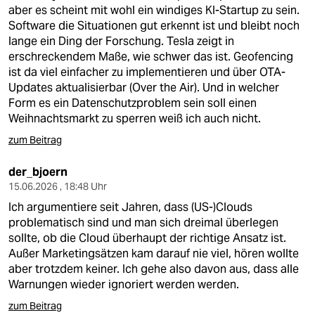
berlin
aber es scheint mit wohl ein windiges KI-Startup zu sein.
Software die Situationen gut erkennt ist und bleibt noch
nord
lange ein Ding der Forschung. Tesla zeigt in
erschreckendem Maße, wie schwer das ist. Geofencing
wahrheit
ist da viel einfacher zu implementieren und über OTA-
Updates aktualisierbar (Over the Air). Und in welcher
verlag
Form es ein Datenschutzproblem sein soll einen
Weihnachtsmarkt zu sperren weiß ich auch nicht.
verlag
zum Beitrag
veranstaltungen
der_bjoern
shop
15.06.2026 , 18:48 Uhr
fragen & hilfe
Ich argumentiere seit Jahren, dass (US-)Clouds
problematisch sind und man sich dreimal überlegen
unterstützen
sollte, ob die Cloud überhaupt der richtige Ansatz ist.
Außer Marketingsätzen kam darauf nie viel, hören wollte
abo
aber trotzdem keiner. Ich gehe also davon aus, dass alle
Warnungen wieder ignoriert werden werden.
genossenschaft
zum Beitrag