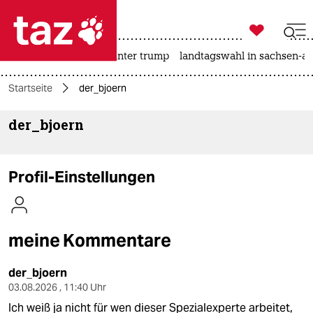

taz zahl ich
nahost-konflikt
usa unter trump
landtagswahl in sachsen-an

taz zahl ich
Startseite
der_bjoern
taz zahl ich
der_bjoern
themen
politik
Profil-Einstellungen
öko
gesellschaft
meine Kommentare
kultur
der_bjoern
sport
03.08.2026 , 11:40 Uhr
Ich weiß ja nicht für wen dieser Spezialexperte arbeitet,