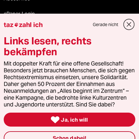
ePaper Login
taz
zahl ich
Gerade nicht

Downloads für Abonnierende
Links lesen, rechts
bekämpfen
© 2026 taz Verlags und Vertriebs GmbH
Alle Rechte vorbehalten. Bei rechtlichen Fragen oder für Genehmigungen
Mit doppelter Kraft für eine offene Gesellschaft!
wenden Sie sich bitte an
lizenzen@taz.de
Besonders jetzt brauchen Menschen, die sich gegen
Rechtsextremismus einsetzen, unsere Solidarität.
Daher gehen 50 Prozent der Einnahmen aus
Feedback
Redaktionsstatut
Kommune-Richtlinien
KI-
Neuanmeldungen an „Alles beginnt im Zentrum“ –
eine Kampagne, die bedrohte linke Kulturzentren
Leitlinie
Informant
Datenschutz
Impressum
AGB
und Jugendorte unterstützt. Sind Sie dabei?
Seitenwende
Einwilligungen widerrufen (Ads)

Ja, ich will
Schon dabei!