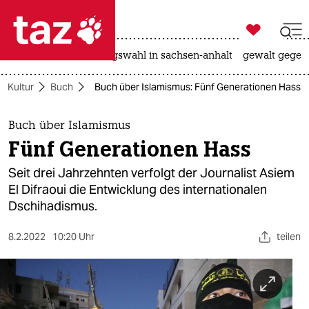

taz zahl ich
hitze
surfen
landtagswahl in sachsen-anhalt
gewalt gegen

taz zahl ich
Kultur
Buch
Buch über Islamismus: Fünf Generationen Hass
taz zahl ich
themen
Buch über Islamismus
Fünf Generationen Hass
politik
Seit drei Jahrzehnten verfolgt der Journalist Asiem
öko
El Difraoui die Entwicklung des internationalen
Dschihadismus.
gesellschaft
8.2.2022
10:20 Uhr
teilen
kultur
sport