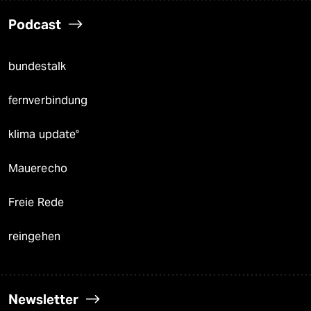
Podcast
bundestalk
fernverbindung
klima update°
Mauerecho
Freie Rede
reingehen
Newsletter