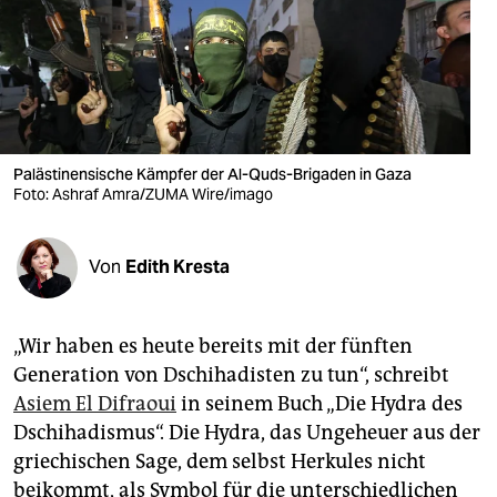
berlin
nord
wahrheit
verlag
Palästinensische Kämpfer der Al-Quds-Brigaden in Gaza
Foto: Ashraf Amra/ZUMA Wire/imago
verlag
veranstaltungen
Von
Edith Kresta
shop
fragen & hilfe
„Wir haben es heute bereits mit der fünften
unterstützen
Generation von Dschihadisten zu tun“, schreibt
Asiem El Difraoui
in seinem Buch „Die Hydra des
abo
Dschihadismus“. Die Hydra, das Ungeheuer aus der
genossenschaft
griechischen Sage, dem selbst Herkules nicht
beikommt, als Symbol für die unterschiedlichen