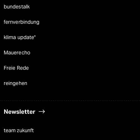
bundestalk
fernverbindung
klima update°
Mauerecho
Freie Rede
reingehen
Newsletter
team zukunft