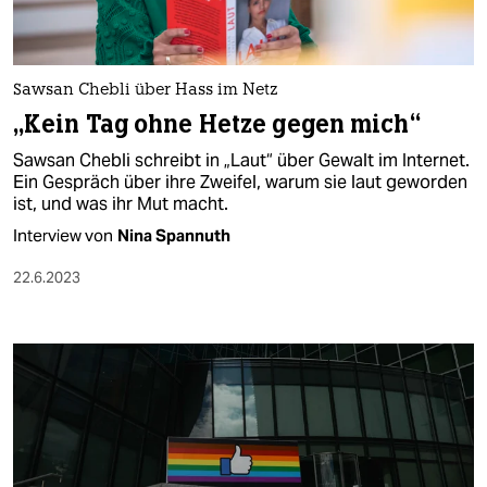
berlin
nord
Sawsan Chebli über Hass im Netz
wahrheit
„Kein Tag ohne Hetze gegen mich“
verlag
Sawsan Chebli schreibt in „Laut“ über Gewalt im Internet.
Ein Gespräch über ihre Zweifel, warum sie laut geworden
verlag
ist, und was ihr Mut macht.
veranstaltungen
Interview von
Nina Spannuth
shop
22.6.2023
fragen & hilfe
unterstützen
abo
genossenschaft