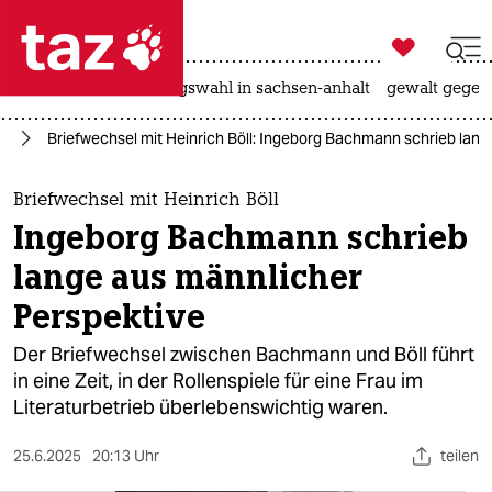

taz zahl ich
hitze
surfen
landtagswahl in sachsen-anhalt
gewalt gegen

taz zahl ich
ch
Briefwechsel mit Heinrich Böll: Ingeborg Bachmann schrieb lan
taz zahl ich
themen
Briefwechsel mit Heinrich Böll
Ingeborg Bachmann schrieb
politik
lange aus männlicher
öko
Perspektive
gesellschaft
Der Briefwechsel zwischen Bachmann und Böll führt
in eine Zeit, in der Rollenspiele für eine Frau im
kultur
Literaturbetrieb überlebenswichtig waren.
sport
25.6.2025
20:13 Uhr
teilen