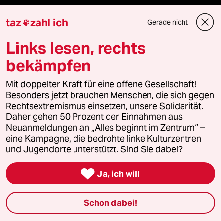
taz frisch
taz
zahl ich
Gerade nicht

taz zahl ich
Links lesen, rechts
taz lab Infobrief
bekämpfen
Mit doppelter Kraft für eine offene Gesellschaft!
Besonders jetzt brauchen Menschen, die sich gegen
Veranstaltungen
Rechtsextremismus einsetzen, unsere Solidarität.
Daher gehen 50 Prozent der Einnahmen aus
Neuanmeldungen an „Alles beginnt im Zentrum“ –
Demnächst
eine Kampagne, die bedrohte linke Kulturzentren
und Jugendorte unterstützt. Sind Sie dabei?
Vor Ort

Ja, ich will
Live im Stream
Schon dabei!
Vergangene