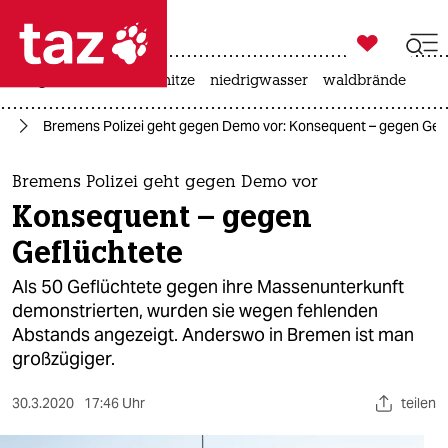

taz zahl ich
krieg in der ukraine
hitze
niedrigwasser
waldbrände

taz zahl ich
us
Bremens Polizei geht gegen Demo vor: Konsequent – gegen Gef
taz zahl ich
themen
Bremens Polizei geht gegen Demo vor
Konsequent – gegen
politik
Geflüchtete
öko
Als 50 Geflüchtete gegen ihre Massenunterkunft
demonstrierten, wurden sie wegen fehlenden
gesellschaft
Abstands angezeigt. Anderswo in Bremen ist man
großzügiger.
kultur
sport
30.3.2020
17:46 Uhr
teilen