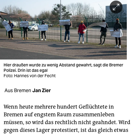
berlin
nord
wahrheit
verlag
verlag
veranstaltungen
Hier draußen wurde zu wenig Abstand gewahrt, sagt die Bremer
Polizei. Drin ist das egal
shop
Foto: Hannes von der Fecht
fragen & hilfe
Aus Bremen
Jan Zier
unterstützen
Wenn heute mehrere hundert Geflüchtete in
abo
Bremen auf engstem Raum zusammenleben
müssen, so wird das rechtlich nicht geahndet. Wird
genossenschaft
gegen dieses Lager protestiert, ist das gleich etwas