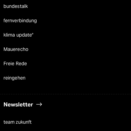
bundestalk
fernverbindung
klima update°
Mauerecho
Freie Rede
reingehen
Newsletter
team zukunft