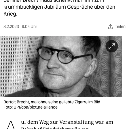
berlin
krummbuckligen Jubiläum Gespräche über den
nord
Krieg.
wahrheit
8.2.2023
9:05 Uhr
teilen
verlag
verlag
veranstaltungen
shop
fragen & hilfe
unterstützen
Bertolt Brecht, mal ohne seine geliebte Zigarre im Bild
Foto: UPI/dpa/picture alliance
abo
genossenschaft
uf dem Weg zur Veranstaltung war am