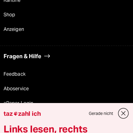
Kantine
Shop
Anzeigen
Fragen & Hilfe
Feedback
Aboservice
ePaper Login
taz
zahl ich
Gerade nicht

Downloads für Abonnierende
Links lesen, rechts