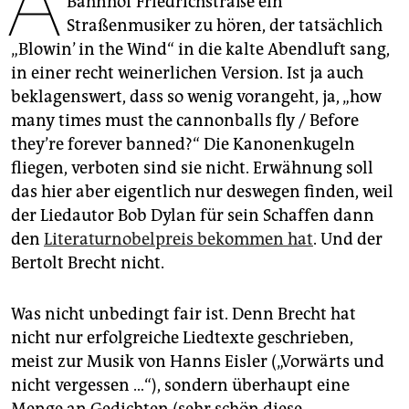
A
Bahnhof Friedrichstraße ein
epaper login
Straßenmusiker zu hören, der tatsächlich
„Blowin’ in the Wind“ in die kalte Abendluft sang,
in einer recht weinerlichen Version. Ist ja auch
beklagenswert, dass so wenig vorangeht, ja, „how
many times must the cannonballs fly / Before
they’re forever banned?“ Die Kanonenkugeln
fliegen, verboten sind sie nicht. Erwähnung soll
das hier aber eigentlich nur deswegen finden, weil
der Liedautor Bob Dylan für sein Schaffen dann
den
Literaturnobelpreis bekommen hat
. Und der
Bertolt Brecht nicht.
Was nicht unbedingt fair ist. Denn Brecht hat
nicht nur erfolgreiche Liedtexte geschrieben,
meist zur Musik von Hanns Eisler („Vorwärts und
nicht vergessen …“), sondern überhaupt eine
Menge an Gedichten (sehr schön diese