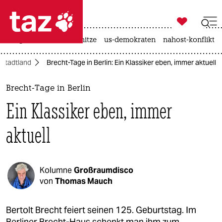

taz zahl ich
krieg in der ukraine
hitze
us-demokraten
nahost-konflikt

taz zahl ich
Stadtland
Brecht-Tage in Berlin: Ein Klassiker eben, immer aktuell
taz zahl ich
themen
Brecht-Tage in Berlin
Ein Klassiker eben, immer
politik
aktuell
öko
gesellschaft
Kolumne
Großraumdisco
kultur
von
Thomas Mauch
sport
Bertolt Brecht feiert seinen 125. Geburtstag. Im
Berliner Brecht-Haus schenkt man ihm zum