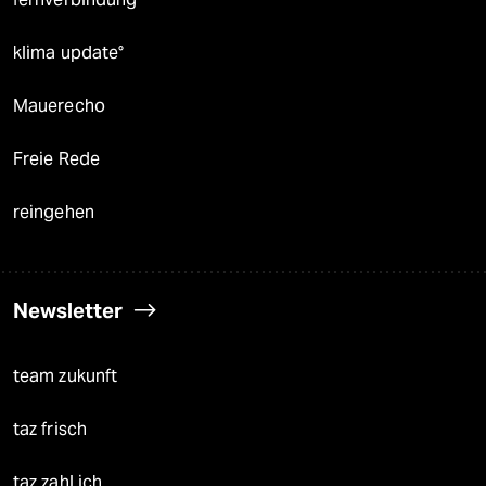
klima update°
Mauerecho
Freie Rede
reingehen
Newsletter
team zukunft
taz frisch
taz zahl ich