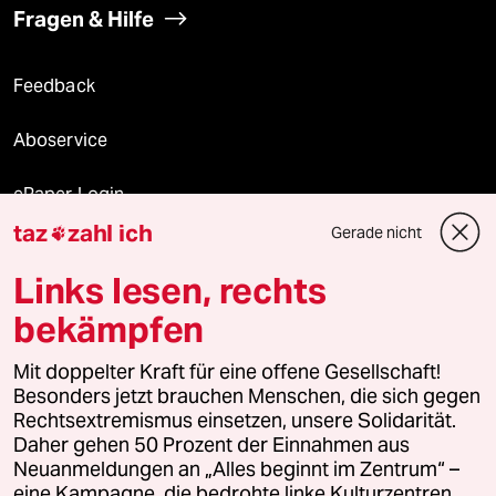
Fragen & Hilfe
Feedback
Aboservice
ePaper Login
taz
zahl ich
Gerade nicht

Downloads für Abonnierende
Links lesen, rechts
bekämpfen
© 2026 taz Verlags und Vertriebs GmbH
Alle Rechte vorbehalten. Bei rechtlichen Fragen oder für Genehmigungen
Mit doppelter Kraft für eine offene Gesellschaft!
wenden Sie sich bitte an
lizenzen@taz.de
Besonders jetzt brauchen Menschen, die sich gegen
Rechtsextremismus einsetzen, unsere Solidarität.
Daher gehen 50 Prozent der Einnahmen aus
Feedback
Redaktionsstatut
Kommune-Richtlinien
KI-
Neuanmeldungen an „Alles beginnt im Zentrum“ –
eine Kampagne, die bedrohte linke Kulturzentren