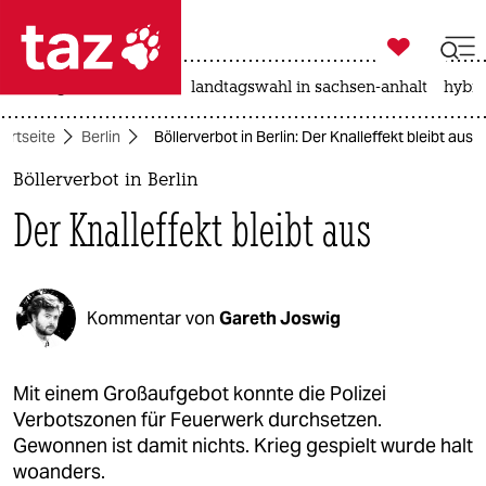

taz zahl ich
niedrigwasser
rente
landtagswahl in sachsen-anhalt
hybri

taz zahl ich
tartseite
Berlin
Böllerverbot in Berlin: Der Knalleffekt bleibt aus
taz zahl ich
Böllerverbot in Berlin
themen
Der Knalleffekt bleibt aus
politik
öko
Kommentar von
Gareth Joswig
gesellschaft
kultur
Mit einem Großaufgebot konnte die Polizei
Verbotszonen für Feuerwerk durchsetzen.
sport
Gewonnen ist damit nichts. Krieg gespielt wurde halt
woanders.