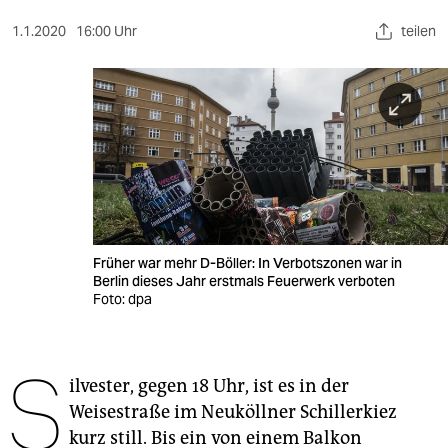
berlin
1.1.2020
16:00 Uhr
teilen
nord
wahrheit
verlag
verlag
veranstaltungen
shop
Früher war mehr D-Böller: In Verbotszonen war in
Berlin dieses Jahr erstmals Feuerwerk verboten
fragen & hilfe
Foto: dpa
unterstützen
S
abo
ilvester, gegen 18 Uhr, ist es in der
Weisestraße im Neuköllner Schillerkiez
genossenschaft
kurz still. Bis ein von einem Balkon