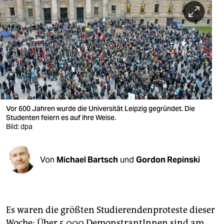
berlin
nord
wahrheit
verlag
verlag
veranstaltungen
Vor 600 Jahren wurde die Universität Leipzig gegründet. Die
Studenten feiern es auf ihre Weise.
shop
Bild: dpa
fragen & hilfe
Von
Michael Bartsch
und
Gordon Repinski
unterstützen
abo
genossenschaft
Es waren die größten Studierendenproteste dieser
Woche: Über 5.000 DemonstrantInnen sind am