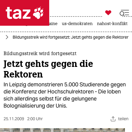

taz zahl ich
hitze
krieg in der ukraine
us-demokraten
nahost-konflikt

taz zahl ich
ft
Bildungsstreik wird fortgesetzt: Jetzt gehts gegen die Rektoren
taz zahl ich
themen
Bildungsstreik wird fortgesetzt
Jetzt gehts gegen die
politik
Rektoren
öko
In Leipzig demonstrieren 5.000 Studierende gegen
die Konferenz der Hochschulrektoren - Die loben
gesellschaft
sich allerdings selbst für die gelungene
Bolognialisierung der Unis.
kultur
sport
25.11.2009
2:00 Uhr
teilen