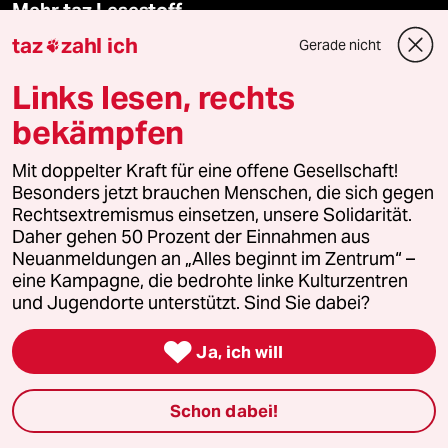
Mehr taz Lesestoff
taz
zahl ich
Gerade nicht

taz Blogs
Links lesen, rechts
bekämpfen
taz FUTURZWEI
Mit doppelter Kraft für eine offene Gesellschaft!
Le Monde diplomatique
Besonders jetzt brauchen Menschen, die sich gegen
Rechtsextremismus einsetzen, unsere Solidarität.
taz Archiv
Daher gehen 50 Prozent der Einnahmen aus
Neuanmeldungen an „Alles beginnt im Zentrum“ –
eine Kampagne, die bedrohte linke Kulturzentren
und Jugendorte unterstützt. Sind Sie dabei?
Mehr taz Angebote

Ja, ich will
Reisen
Schon dabei!
Kantine