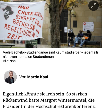
berlin
nord
wahrheit
verlag
verlag
veranstaltungen
Viele Bachelor-Studiengänge sind kaum studierbar – jedenfalls
nicht von normalen StudentInnen
shop
Bild: dpa
fragen & hilfe
Von
Martin Kaul
unterstützen
abo
Eigentlich könnte sie froh sein. So starken
genossenschaft
Rückenwind hatte Margret Wintermantel, die
Präsidentin der Hochschulrektorenkonferenz,