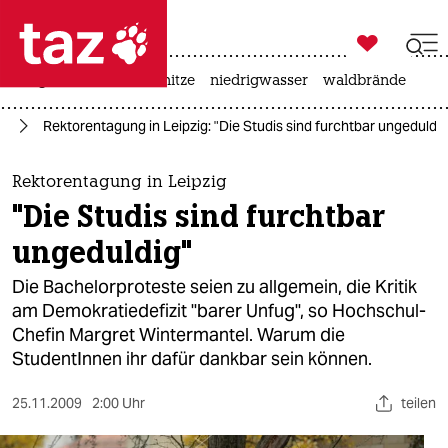

taz zahl ich
krieg in der ukraine
hitze
niedrigwasser
waldbrände

taz zahl ich
ft
Rektorentagung in Leipzig: "Die Studis sind furchtbar ungeduldig
taz zahl ich
themen
Rektorentagung in Leipzig
"Die Studis sind furchtbar
politik
ungeduldig"
öko
Die Bachelorproteste seien zu allgemein, die Kritik
am Demokratiedefizit "barer Unfug", so Hochschul-
gesellschaft
Chefin Margret Wintermantel. Warum die
StudentInnen ihr dafür dankbar sein können.
kultur
sport
25.11.2009
2:00 Uhr
teilen