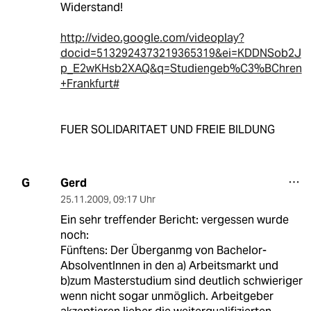
Widerstand!
http://video.google.com/videoplay?
docid=5132924373219365319&ei=KDDNSob2J
p_E2wKHsb2XAQ&q=Studiengeb%C3%BChren
+Frankfurt#
FUER SOLIDARITAET UND FREIE BILDUNG
Gerd
G
25.11.2009
,
09:17 Uhr
Ein sehr treffender Bericht: vergessen wurde
noch:
Fünftens: Der Überganmg von Bachelor-
AbsolventInnen in den a) Arbeitsmarkt und
b)zum Masterstudium sind deutlich schwieriger
wenn nicht sogar unmöglich. Arbeitgeber