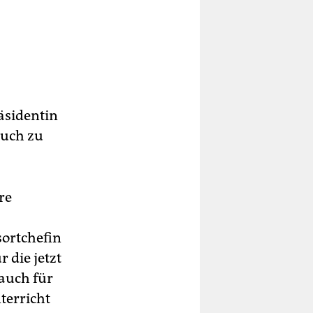
äsidentin
auch zu
re
sortchefin
 die jetzt
auch für
terricht