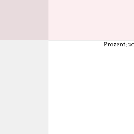
einen Hoch
Trend seine
beispielsw
Hauptschula
Absolvente
Prozent; 20