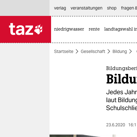
hautnavigation anspringen
hauptinhalt anspringen
footer anspringen
verlag
veranstaltungen
shop
fragen &
niedrigwasser
rente
landtagswahl i

taz zahl ich
taz zahl ich
Startseite
Gesellschaft
Bildung
themen
politik
Bildungsberi
Bildu
öko
Jedes Jahr
gesellschaft
laut Bildun
Schulschli
kultur
sport
23.6.2020
16:1