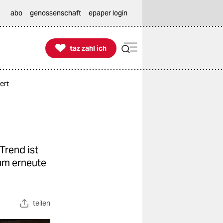
abo
genossenschaft
epaper login

taz zahl ich
taz zahl ich
ert
Trend ist
 um erneute
teilen