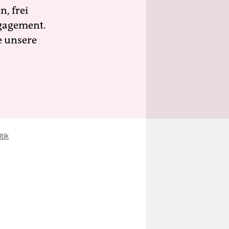
n, frei
ngagement.
e unsere
tik