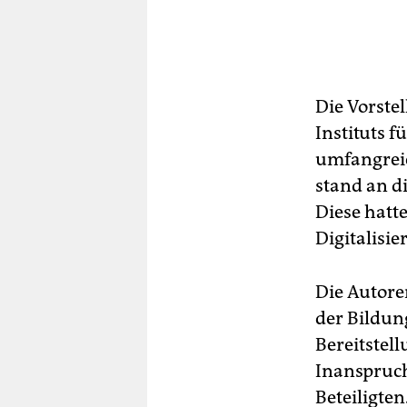
Die Vorstel
Instituts 
umfangrei
stand an d
Diese hatt
Digitalisi
Die Autore
der Bildun
Bereitstel
Inanspruch
Beteiligte