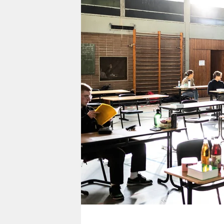
berlin
nord
wahrheit
verlag
verlag
veranstaltungen
shop
fragen & hilfe
unterstützen
abo
genossenschaft