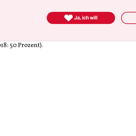
schulabschluss. „Allerdings wird auch deutlich, 
 Grenzen hat“, schreiben die Autoren. Seit 2013 s

Ja, ich will
eise der Anteil der Schulabgänger ohne mindeste
bschluss von 5,7 auf 6,9 Prozent (2018) stetig ge
nquote bei der Hochschulreife sei zurückgegange
18: 50 Prozent).