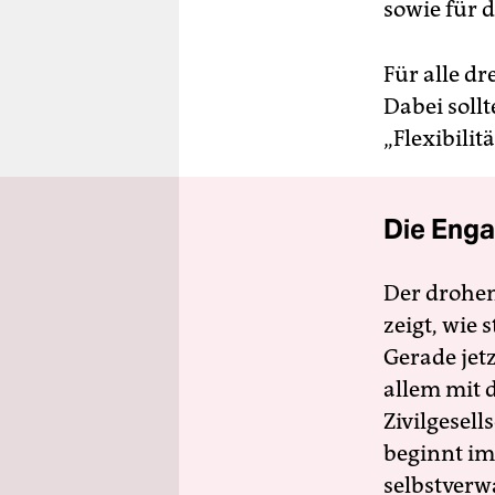
sowie für 
Für alle dr
Dabei soll
„Flexibilit
Die Enga
Der drohe
zeigt, wie
Gerade jet
allem mit d
Zivilgesell
beginnt im
selbstverw