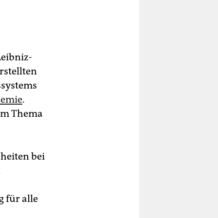
Leibniz-
rstellten
ssystems
demie
.
beim Thema
heiten bei
d
 für alle