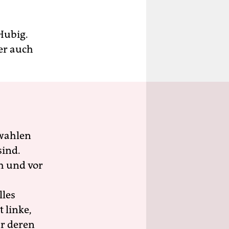
 Hubig.
er auch
wahlen
sind.
h und vor
lles
 linke,
ür deren