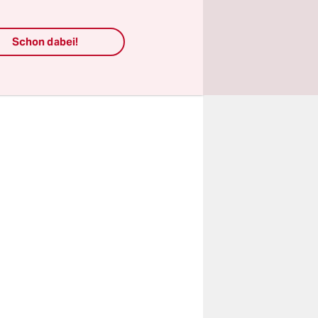
dass dieser
ei
Schon dabei!
ns einen
stiegen, die
n (2014: 53