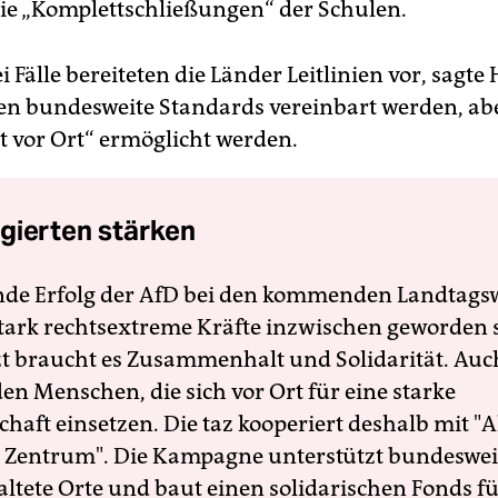
die „Komplettschließungen“ der Schulen.
ei Fälle bereiteten die Länder Leitlinien vor, sagte
ten bundesweite Standards vereinbart werden, ab
ät vor Ort“ ermöglicht werden.
gierten stärken
nde Erfolg der AfD bei den kommenden Landtags
 stark rechtsextreme Kräfte inzwischen geworden 
zt braucht es Zusammenhalt und Solidarität. Auc
en Menschen, die sich vor Ort für eine starke
schaft einsetzen. Die taz kooperiert deshalb mit "A
 Zentrum". Die Kampagne unterstützt bundesweit
altete Orte und baut einen solidarischen Fonds f