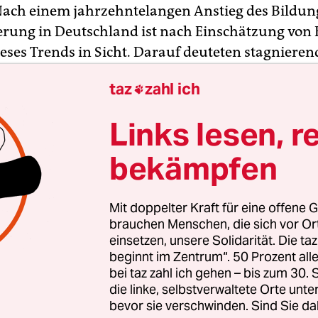
Nach einem jahrzehntelangen Anstieg des Bildun
erung in Deutschland ist nach Einschätzung von
ieses Trends in Sicht. Darauf deuteten stagniere
ogar sinkende Anteile von Schülern hin, die aufs
taz
zahl ich

 wechseln, und auch sinkende Absolventenquot
Abschluss und Hochschulreife, wie aus dem Beri
Links lesen, r
n Deutschland 2020“ hervorgeht, der am Dienstag
wurde. In dem Bericht werden Herausforderung
bekämpfen
deutschen Bildungssystem von der Kita bis zur
enweiterbildung beschrieben.
Mit doppelter Kraft für eine offene G
brauchen Menschen, die sich vor O
amtbevölkerung wird den Angaben zufolge zwar 
einsetzen, unsere Solidarität. Die ta
beginnt im Zentrum“. 50 Prozent a
e Trend zu höherer Bildungsbeteiligung und
bei taz zahl ich gehen – bis zum 30
fizierenden Abschlüssen von Jahr zu Jahr stärker
die linke, selbstverwaltete Orte unte
größerer Anteil der Menschen habe die Hochschu
bevor sie verschwinden. Sind Sie da