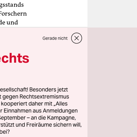
gsstands
 Forschern
nde und
Gerade nicht
en mit
cht
echts
 in Berlin
en und
esellschaft! Besonders jetzt
rt gegen Rechtsextremismus
der
z kooperiert daher mit „Alles
ller Einnahmen aus Anmeldungen
. September – an die Kampagne,
 sichtbar.
rstützt und Freiräume sichern will,
lreife und
bei?