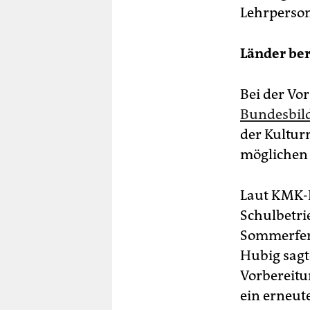
Lehrperson
Länder ber
Bei der Vor
Bundesbild
der Kultur
möglichen 
Laut KMK-B
Schulbetri
Sommerferi
Hubig sagte
Vorbereitu
ein erneut