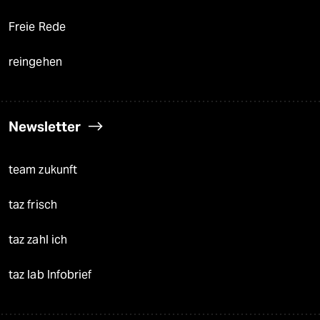
Freie Rede
reingehen
Newsletter
team zukunft
taz frisch
taz zahl ich
taz lab Infobrief