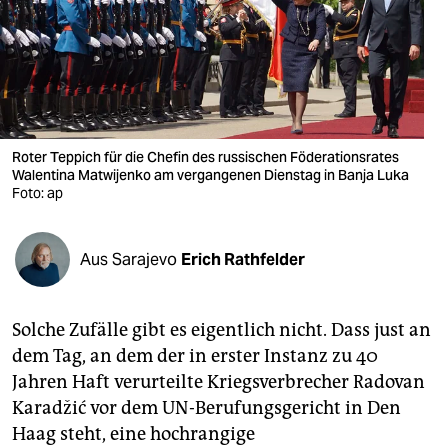
berlin
nord
wahrheit
verlag
Roter Teppich für die Chefin des russischen Föderationsrates
verlag
Walentina Matwijenko am vergangenen Dienstag in Banja Luka
Foto: ap
veranstaltungen
shop
Aus Sarajevo
Erich Rathfelder
fragen & hilfe
Solche Zufälle gibt es eigentlich nicht. Dass just an
unterstützen
dem Tag, an dem der in erster Instanz zu 40
abo
Jahren Haft verurteilte Kriegsverbrecher Radovan
Karadžić vor dem UN-Berufungsgericht in Den
genossenschaft
Haag steht, eine hochrangige