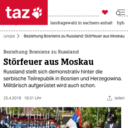

taz zahl ich
niedrigwasser
rente
landtagswahl in sachsen-anhalt
hybri

taz zahl ich
Europa
Beziehung Bosniens zu Russland: Störfeuer aus Moskau
taz zahl ich
themen
Beziehung Bosniens zu Russland
Störfeuer aus Moskau
politik
Russland stellt sich demonstrativ hinter die
öko
serbische Teilrepublik in Bosnien und Herzegowina.
Militärisch aufgerüstet wird auch schon.
gesellschaft
25.4.2018
18:31 Uhr
teilen
kultur
sport