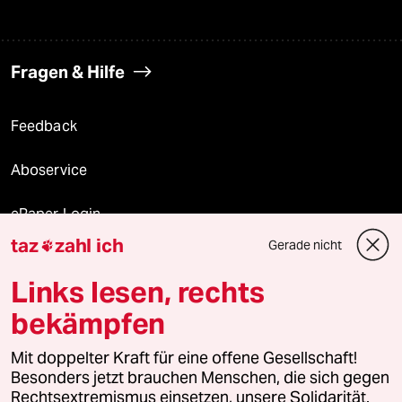
Fragen & Hilfe
Feedback
Aboservice
ePaper Login
taz
zahl ich
Gerade nicht

Downloads für Abonnierende
Links lesen, rechts
bekämpfen
© 2026 taz Verlags und Vertriebs GmbH
Alle Rechte vorbehalten. Bei rechtlichen Fragen oder für Genehmigungen
Mit doppelter Kraft für eine offene Gesellschaft!
wenden Sie sich bitte an
lizenzen@taz.de
Besonders jetzt brauchen Menschen, die sich gegen
Rechtsextremismus einsetzen, unsere Solidarität.