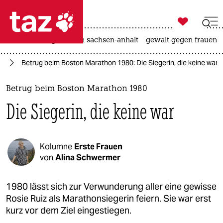

taz zahl ich
hitze
landtagswahl in sachsen-anhalt
gewalt gegen frauen

taz zahl ich
us
Betrug beim Boston Marathon 1980: Die Siegerin, die keine war
taz zahl ich
themen
Betrug beim Boston Marathon 1980
Die Siegerin, die keine war
politik
öko
Kolumne
Erste Frauen
gesellschaft
von
Alina Schwermer
kultur
1980 lässt sich zur Verwunderung aller eine gewisse
Rosie Ruiz als Marathonsiegerin feiern. Sie war erst
sport
kurz vor dem Ziel eingestiegen.