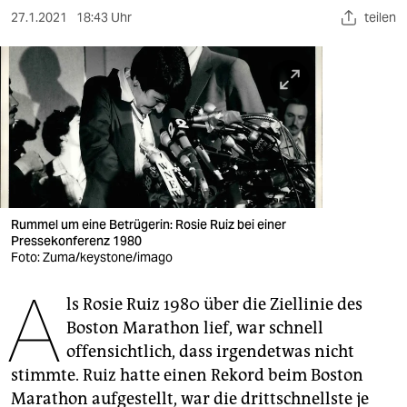
berlin
27.1.2021
18:43 Uhr
teilen
nord
wahrheit
verlag
verlag
veranstaltungen
Rummel um eine Betrügerin: Rosie Ruiz bei einer
shop
Pressekonferenz 1980
Foto: Zuma/keystone/imago
fragen & hilfe
A
unterstützen
ls Rosie Ruiz 1980 über die Ziellinie des
Boston Marathon lief, war schnell
abo
offensichtlich, dass irgendetwas nicht
stimmte. Ruiz hatte einen Rekord beim Boston
genossenschaft
Marathon aufgestellt, war die drittschnellste je