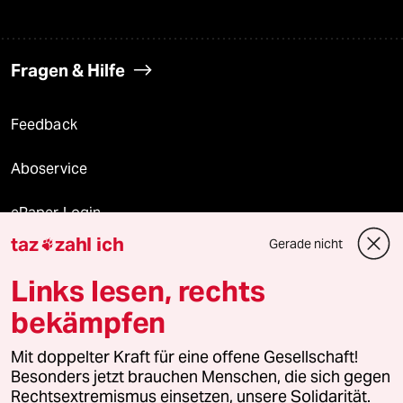
Fragen & Hilfe
Feedback
Aboservice
ePaper Login
taz
zahl ich
Gerade nicht

Downloads für Abonnierende
Links lesen, rechts
bekämpfen
© 2026 taz Verlags und Vertriebs GmbH
Mit doppelter Kraft für eine offene Gesellschaft!
Alle Rechte vorbehalten. Bei rechtlichen Fragen oder für Genehmigungen
wenden Sie sich bitte an
lizenzen@taz.de
Besonders jetzt brauchen Menschen, die sich gegen
Rechtsextremismus einsetzen, unsere Solidarität.