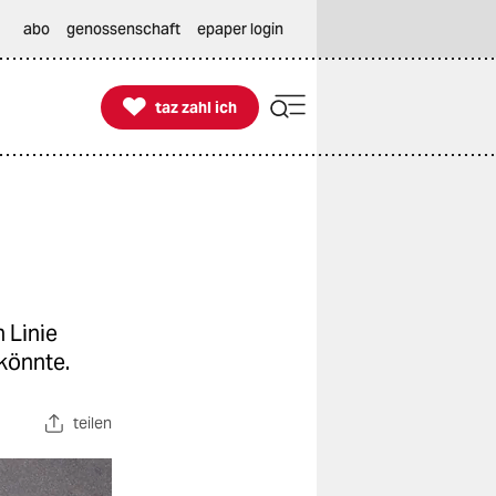
abo
genossenschaft
epaper login

taz zahl ich
taz zahl ich
 Linie
könnte.
teilen