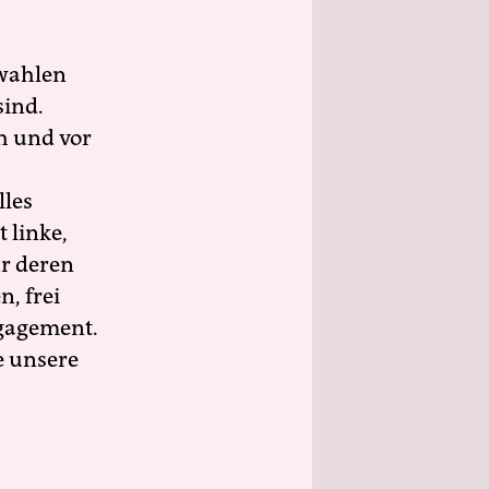
wahlen
sind.
h und vor
lles
 linke,
ür deren
n, frei
ngagement.
e unsere