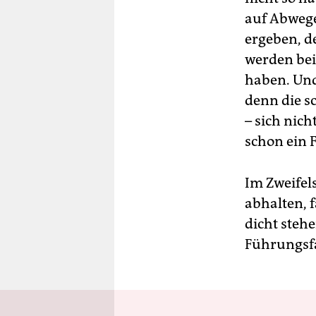
auf Abwege
ergeben, d
werden bei
haben. Und 
denn die s
– sich nich
schon ein
Im Zweifel
abhalten, 
dicht stehe
Führungsfa