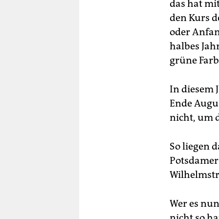
das hat mit
den Kurs d
oder Anfan
halbes Jah
grüne Farb
In diesem 
Ende Augus
nicht, um 
So liegen d
Potsdamer u
Wilhelmstr
Wer es nu
nicht so h