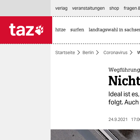
hautnavigation anspringen
hauptinhalt anspringen
footer anspringen
verlag
veranstaltungen
shop
fragen &
hitze
surfen
landtagswahl in sachse

taz zahl ich
taz zahl ich
Startseite
Berlin
Coronavirus
W
themen
politik
Wegführung
Nicht
öko
Ideal ist e
gesellschaft
folgt. Auc
kultur
24.9.2021
17:0
sport