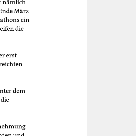
gt nämlich
 Ende März
rathons ein
eifen die
r erst
reichten
hinter dem
 die
.
hrnehmung
erden und