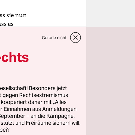
ass sie nun
ss es
auf den
Gerade nicht
 Sie ist
t keinen
echts
m Start ist
t.
 die Sache
esellschaft! Besonders jetzt
ie, die
rt gegen Rechtsextremismus
z kooperiert daher mit „Alles
falls bei
ller Einnahmen aus Anmeldungen
 – beim
. September – an die Kampagne,
inkspartei
rstützt und Freiräume sichern will,
bei?