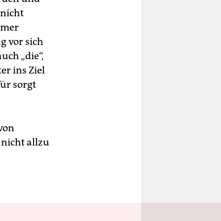
 nicht
hmer
 vor sich
auch „die“,
r ins Ziel
ür sorgt
von
nicht allzu