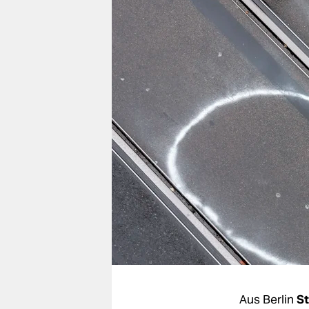
berlin
nord
wahrheit
verlag
verlag
veranstaltungen
shop
fragen & hilfe
unterstützen
abo
genossenschaft
Aus Berlin
St