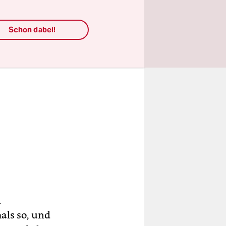
Schon dabei!
n
mals so, und