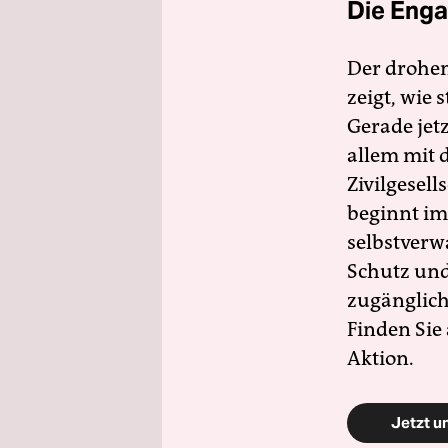
Die Enga
Der drohe
zeigt, wie
Gerade jet
allem mit d
Zivilgesell
beginnt im
selbstverw
Schutz und 
zugänglich
Finden Sie
Aktion.
Jetzt u