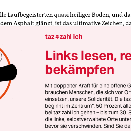
 alle Laufbegeisterten quasi heiliger Boden, und d
dem Asphalt glänzt, ist das ultimative Zeichen, da
weit ist: die blaue Linie, die den Streckenverlauf 
taz
zahl ich

ometern des Berlin-Marathons am Sonntag anzeigt.
e Ideallinie. Wer auf ihr unterwegs ist, verschenk
Links lesen, r
damit keine Sekunde. Jeweils ein paar Tage vor de
bekämpfen
ch da, nachts zu verkehrsschwacher Zeit aufgemal
esem Jahr ist pandemiebedingt wie so vieles auch
Mit doppelter Kraft für eine offene G
ie anders. Und das nicht etwa wegen der roten Lin
brauchen Menschen, die sich vor O
einsetzen, unsere Solidarität. Die ta
nkandidatin Franziska Giffey – am Sonntag gleich
beginnt im Zentrum“. 50 Prozent a
kampf am Start, wenn auch einem ganz anderen
bei taz zahl ich gehen – bis zum 30
ignung gezogen hat und damit auf Distanz zur L
die linke, selbstverwaltete Orte unte
st.
bevor sie verschwinden. Sind Sie da