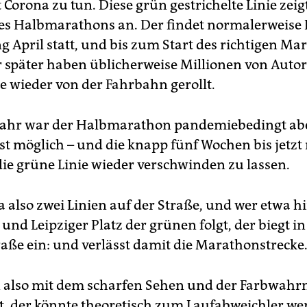
 Corona zu tun. Diese grün gestrichelte Linie zei
es Halbmarathons an. Der findet normalerweise
g April statt, und bis zum Start des richtigen Ma
r später haben üblicherweise Millionen von Autor
e wieder von der Fahrbahn gerollt.
Jahr war der Halbmarathon pandemiebedingt abe
t möglich – und die knapp fünf Wochen bis jetzt 
die grüne Linie wieder verschwinden zu lassen.
a also zwei Linien auf der Straße, und wer etwa 
nd Leipziger Platz der grünen folgt, der biegt in
aße ein: und verlässt damit die Marathonstrecke
n also mit dem scharfen Sehen und der Farbwa
at, der könnte theoretisch zum Laufabweichler w