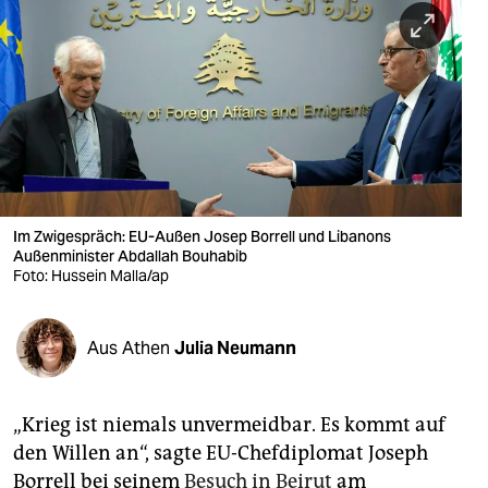
berlin
nord
wahrheit
verlag
verlag
veranstaltungen
Im Zwigespräch: EU-Außen Josep Borrell und Libanons
Außenminister Abdallah Bouhabib
shop
Foto: Hussein Malla/ap
fragen & hilfe
Aus Athen
Julia Neumann
unterstützen
abo
„Krieg ist niemals unvermeidbar. Es kommt auf
genossenschaft
den Willen an“, sagte EU-Chefdiplomat Joseph
Borrell bei seinem
Besuch in Beirut
am