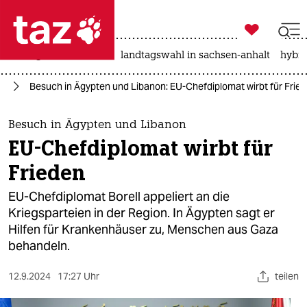

taz zahl ich
niedrigwasser
rente
landtagswahl in sachsen-anhalt
hybri

taz zahl ich
kt
Besuch in Ägypten und Libanon: EU-Chefdiplomat wirbt für Frie
taz zahl ich
themen
Besuch in Ägypten und Libanon
EU-Chefdiplomat wirbt für
politik
Frieden
öko
EU-Chefdiplomat Borell appeliert an die
Kriegsparteien in der Region. In Ägypten sagt er
gesellschaft
Hilfen für Krankenhäuser zu, Menschen aus Gaza
behandeln.
kultur
sport
12.9.2024
17:27 Uhr
teilen