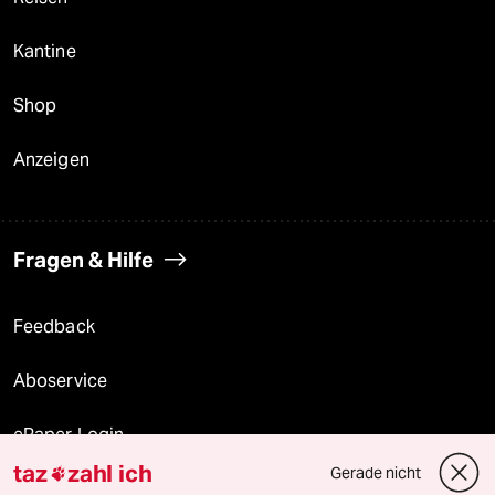
Kantine
Shop
Anzeigen
Fragen & Hilfe
Feedback
Aboservice
ePaper Login
taz
zahl ich
Gerade nicht

Downloads für Abonnierende