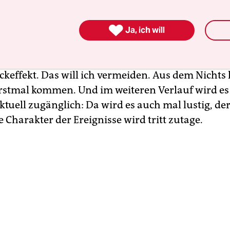

ürzen Sie das Publikum erstmal ins kalte Wass
Ja, ich will
wichtig, dieses Bild gleich zu Beginn zu setzen. S
ockeffekt. Das will ich vermeiden. Aus dem Nichts
erstmal kommen. Und im weiteren Verlauf wird es
ktuell zugänglich: Da wird es auch mal lustig, der
e Charakter der Ereignisse wird tritt zutage.