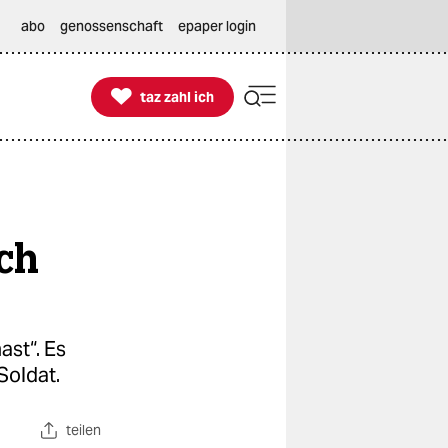
abo
genossenschaft
epaper login

taz zahl ich
taz zahl ich
ch
ast“. Es
Soldat.
teilen