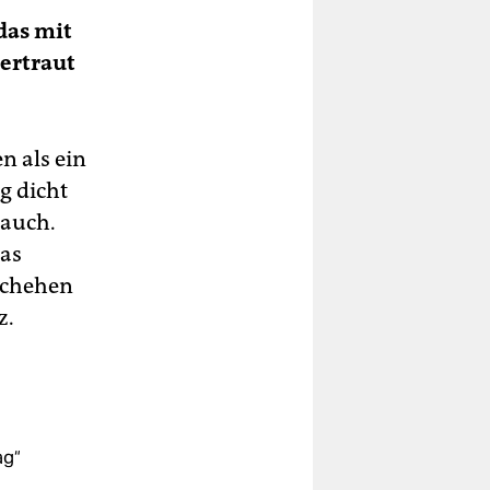
das mit
vertraut
en als ein
g dicht
 auch.
was
eschehen
z.
ag“