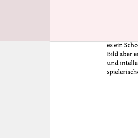
Dennoch st
Mir war es 
es ein Sch
Bild aber 
und intelle
spielerisch