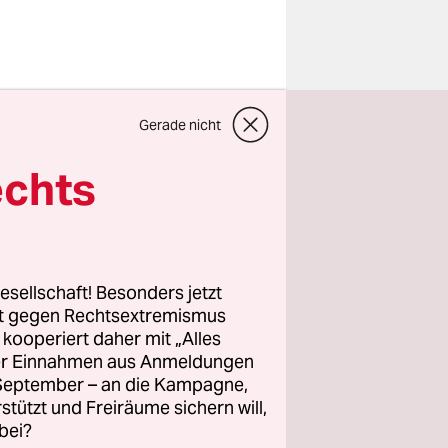
 Ein
Gerade nicht
in
echts
drängt
wierig
esellschaft! Besonders jetzt
 sind
rt gegen Rechtsextremismus
llerdings
z kooperiert daher mit „Alles
lt, das auf
ller Einnahmen aus Anmeldungen
. September – an die Kampagne,
rungen, um
rstützt und Freiräume sichern will,
was völlig
bei?