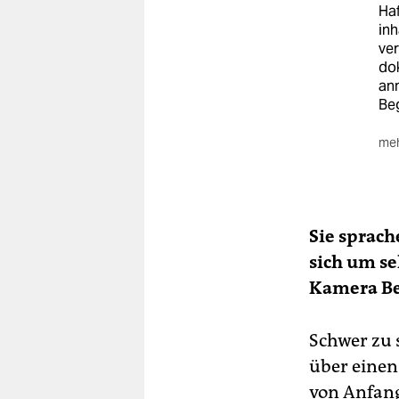
Haf
inh
ver
dok
anm
Be
meh
11.
Sie sprach
sich um se
Kamera Be
Schwer zu 
über einen 
von Anfang