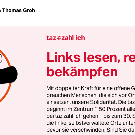
n
Thomas Groh
Soldat, Ihr Film beginnt unvermittelt drastisch:
taz
zahl ich
ärter misshandelt einen Häftling mit einer

ing-ähnlichen Technik. Das Bild steht frei - ke
Links lesen, r
kein Kommentar. Der Gedanke an Guantánamo 
Suchen Sie diese Assoziation bewusst?
bekämpfen
:
Im Nachhinein kann ich sie nachvollziehen. Sch
Mit doppelter Kraft für eine offene G
es, wenn damit Wertungen einhergehen: „Die Leute
brauchen Menschen, die sich vor O
 sowas. Mir selbst drängte sich die Assoziation a
einsetzen, unsere Solidarität. Die ta
uf. Ich weiß ja, dass es sich um ein SM-Spiel hande
beginnt im Zentrum“. 50 Prozent a
bei taz zahl ich gehen – bis zum 30
ng fußt. Da geht es um Körper- und Selbsterfah
die linke, selbstverwaltete Orte unte
Die Realität eines Guantánamo-Folterknasts ist et
bevor sie verschwinden. Sind Sie da