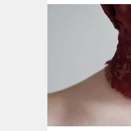
berlin
nord
wahrheit
verlag
verlag
veranstaltungen
shop
fragen & hilfe
unterstützen
abo
genossenschaft