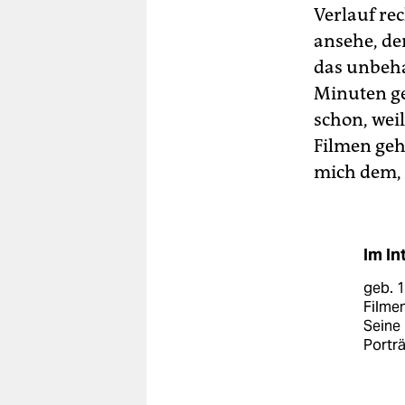
Verlauf re
ansehe, de
das unbeha
Minuten ge
schon, wei
Filmen geh
mich dem, 
Im In
geb. 1
Filmen
Seine 
Porträ