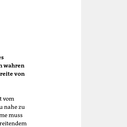
es
en wahren
breite von
ht vom
zu nahe zu
ahme muss
chreitendem