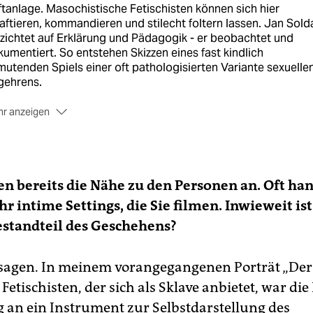
tanlage. Masochistische Fetischisten können sich hier
aftieren, kommandieren und stilecht foltern lassen. Jan Sold
zichtet auf Erklärung und Pädagogik - er beobachtet und
umentiert. So entstehen Skizzen eines fast kindlich
utenden Spiels einer oft pathologisierten Variante sexuelle
gehrens.
r anzeigen
 2., CineStar7, 20 Uhr (u. a.)
en bereits die Nähe zu den Personen an. Oft han
hr intime Settings, die Sie filmen. Inwieweit ist
standteil des Geschehens?
sagen. In meinem vorangegangenen Porträt „Der
Fetischisten, der sich als Sklave anbietet, war di
 an ein Instrument zur Selbstdarstellung des