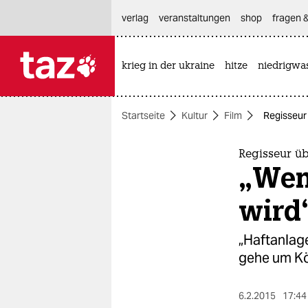
hautnavigation anspringen
hauptinhalt anspringen
footer anspringen
verlag
veranstaltungen
shop
fragen &
krieg in der ukraine
hitze
niedrigwa

taz zahl ich
taz zahl ich
Startseite
Kultur
Film
Regisseur 
themen
politik
Regisseur üb
„Wen
öko
wird
gesellschaft
„Haftanlag
kultur
gehe um Kö
sport
6.2.2015
17:44