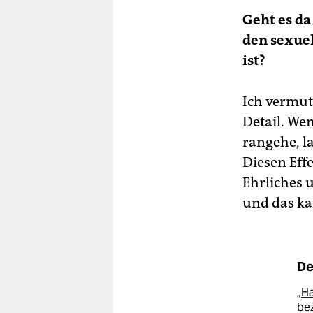
Geht es da
den sexuel
ist?
Ich vermute
Detail. We
rangehe, l
Diesen Eff
Ehrliches 
und das ka
De
„Ha
bez