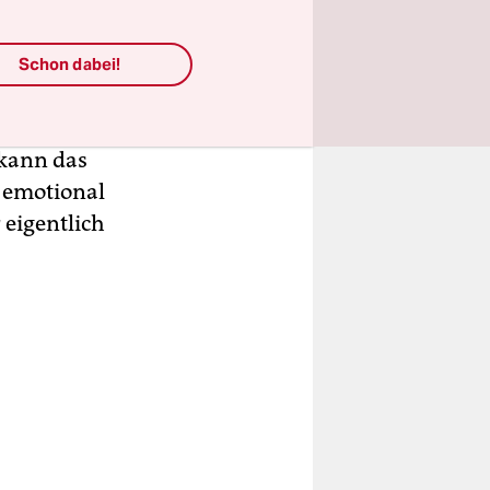
er.
Schon dabei!
päter wäre
 kann das
 emotional
 eigentlich