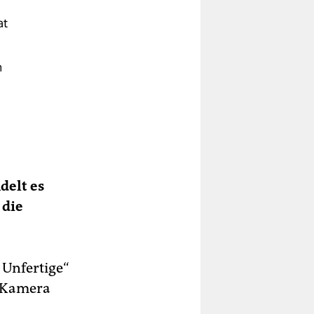
at
n
delt es
 die
 Unfertige“
e Kamera