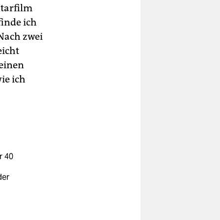
tarfilm
finde ich
 Nach zwei
eicht
einen
ie ich
r 40
.
der