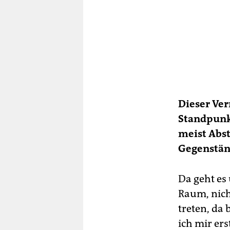
Dieser Ver
Standpunkt
meist Abst
Gegenständ
Da geht es
Raum, nich
treten, da
ich mir er