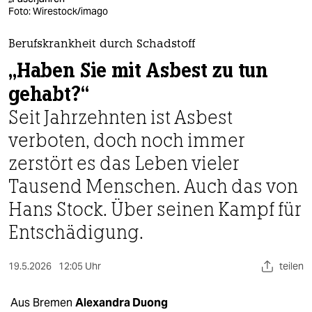
berlin
Foto: Wirestock/imago
nord
Berufskrankheit durch Schadstoff
wahrheit
„Haben Sie mit Asbest zu tun
gehabt?“
verlag
Seit Jahrzehnten ist Asbest
verlag
verboten, doch noch immer
veranstaltungen
zerstört es das Leben vieler
shop
Tausend Menschen. Auch das von
Hans Stock. Über seinen Kampf für
fragen & hilfe
Entschädigung.
unterstützen
abo
19.5.2026
12:05 Uhr
teilen
genossenschaft
Aus Bremen
Alexandra Duong