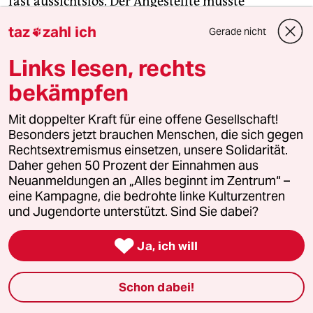
fast aussichtslos. Der Angestellte müsste
nachweisen, dass der Arbeitgeber ihm bewusst
taz
zahl ich
Gerade nicht

schaden wollte.
Links lesen, rechts
Deutsche Unternehmen sind zwar gezwungen,
bekämpfen
ihre Angestellten zu versichern. Aber dafür haften
die Berufsgenossenschaften für sie, bei
Mit doppelter Kraft für eine offene Gesellschaft!
Arbeitsunfällen und Berufskrankheiten. Die
Besonders jetzt brauchen Menschen, die sich gegen
Angestellten sind zwar versichert, können aber
Rechtsextremismus einsetzen, unsere Solidarität.
Daher gehen 50 Prozent der Einnahmen aus
nicht entscheiden, bei wem. Es gibt keinen
Neuanmeldungen an „Alles beginnt im Zentrum“ –
Wettbewerb um Leistungen wie bei den
eine Kampagne, die bedrohte linke Kulturzentren
Krankenkassen.
und Jugendorte unterstützt. Sind Sie dabei?

„Wir haben ein Berufskrankheitenrecht, das im
Ja, ich will
Falle einer Berufskrankheit de facto dem
Arbeitgeber alle Verantwortung abnimmt“, sagt
Schon dabei!
Xaver Baur. Er ist Lungenfacharzt und war