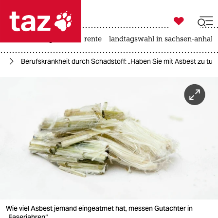

taz zahl ich
hitze
niedrigwasser
rente
landtagswahl in sachsen-anhalt

taz zahl ich
he
Berufskrankheit durch Schadstoff: „Haben Sie mit Asbest zu tun
taz zahl ich
themen
politik
öko
gesellschaft
kultur
sport
Wie viel Asbest jemand eingeatmet hat, messen Gutachter in
„Faserjahren“