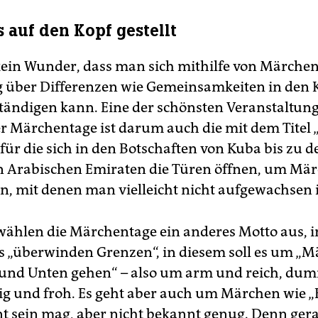
s auf den Kopf gestellt
o kein Wunder, dass man sich mithilfe von Märche
ig über Differenzen wie Gemeinsamkeiten in den 
tändigen kann. Eine der schönsten Veranstaltun
er Märchentage ist darum auch die mit dem Titel 
 für die sich in den Botschaften von Kuba bis zu d
n Arabischen Emiraten die Türen öffnen, um Mä
en, mit denen man vielleicht nicht aufgewachsen i
 wählen die Märchentage ein anderes Motto aus, i
es „überwinden Grenzen“, in diesem soll es um „
und Unten gehen“ – also um arm und reich, du
rig und froh. Es geht aber auch um Märchen wie „F
t sein mag, aber nicht bekannt genug. Denn ger