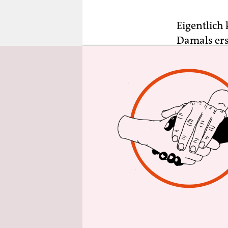
epaper login
Eigentlich 
Damals ers
österreic
Märchen“. 
räumte dar
der 68er-B
sind Märch
helfen Kin
Fantasie a
Verniedlic
behütet, s
entgegen a
zwischen G