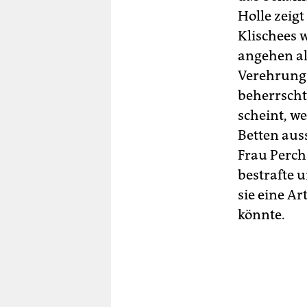
Holle zeig
Klischees 
angehen al
Verehrung 
beherrscht
scheint, w
Betten auss
Frau Perch
bestrafte 
sie eine A
könnte.