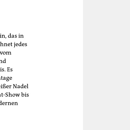
in, das in
chnet jedes
t vom
und
s. Es
ntage
eißer Nadel
hat-Show bis
odernen