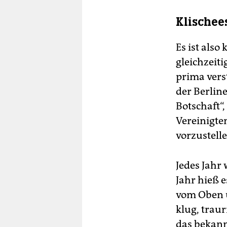
Klischee
Es ist als
gleichzeit
prima vers
der Berlin
Botschaft“,
Vereinigte
vorzustell
Jedes Jahr
Jahr hieß 
vom Oben 
klug, trau
das bekann