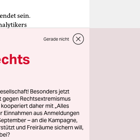
endet sein.
alytikers
rauchen
Gerade nicht
ste,
nde im Zuge
echts
ettelheim
chtend. Sie
n der
ohne jede
esellschaft! Besonders jetzt
t immer
rt gegen Rechtsextremismus
z kooperiert daher mit „Alles
hnen
ller Einnahmen aus Anmeldungen
e Grenzen
. September – an die Kampagne,
rstützt und Freiräume sichern will,
bei?