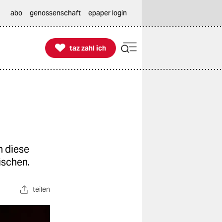
abo
genossenschaft
epaper login

taz zahl ich
taz zahl ich
n diese
ischen.
teilen