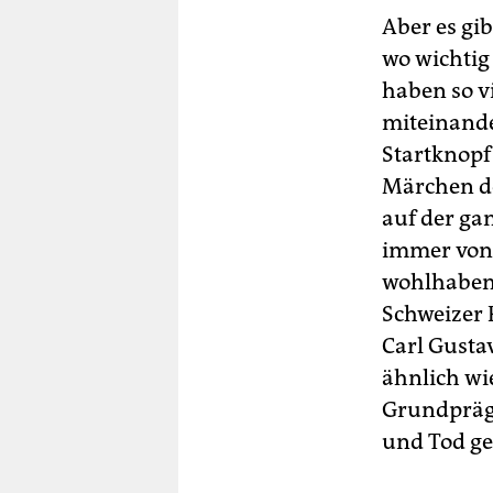
Aber es gi
wo wichtig 
haben so v
miteinande
Startknopf 
Märchen de
auf der gan
immer von
wohlhabend
Schweizer 
Carl Gusta
ähnlich wi
Grundprägu
und Tod g