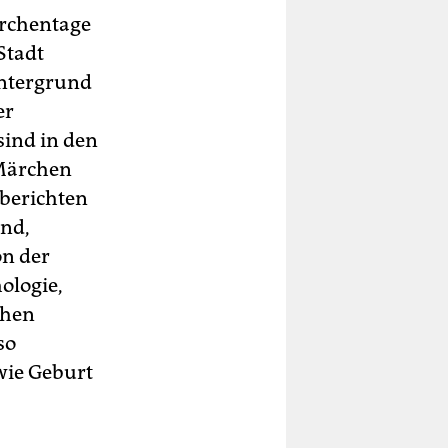
ärchentage
Stadt
intergrund
er
sind in den
 Märchen
 berichten
nd,
on der
ologie,
chen
so
wie Geburt