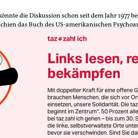
könnte die Diskussion schon seit dem Jahr 1977 be
chien das Buch des US-amerikanischen Psychoan
hischer Abstammung Bruno Bettelheim „Kinder b
taz
zahl ich

Bettelheim, der elf Monate im KZ verbringen mus
in mit der Aversion auf, die zumindest hierzula
Links lesen, r
ewegung gegen Märchen gepflegt wurde. Nach B
bekämpfen
en weder gewaltverherrlichend noch frauenvera
dern vielmehr, innere Konflikte zu erfassen und i
uszuleben und zu lösen. Und zwar in aller Härte, 
Mit doppelter Kraft für eine offene G
hung. Anders gesagt: Kinder sind natürlich nich
brauchen Menschen, die sich vor O
einsetzen, unsere Solidarität. Die ta
ie haben ernste Probleme. Und
Märchen helfen i
beginnt im Zentrum“. 50 Prozent a
llen Vorurteilen besonders in Situationen, wo di
bei taz zahl ich gehen – bis zum 30
ut und Böse verwischen.
die linke, selbstverwaltete Orte unte
bevor sie verschwinden. Sind Sie da