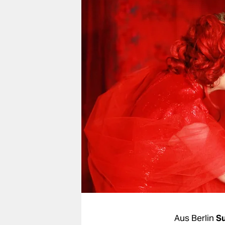
berlin
nord
wahrheit
verlag
verlag
veranstaltungen
shop
fragen & hilfe
unterstützen
abo
genossenschaft
Aus Berlin
S