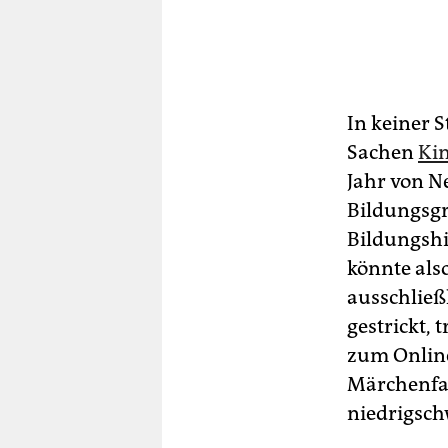
In keiner S
Sachen
Kin
Jahr von N
Bildungsgr
Bildungshi
könnte als
ausschließ
gestrickt, 
zum Online
Märchenfan
niedrigschw