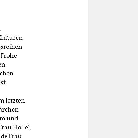
n
Kulturen
gsreihen
„Frohe
en
rchen
st.
m letzten
Märchen
mm und
rau Holle“,
ade Frau