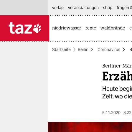
hautnavigation anspringen
hauptinhalt anspringen
footer anspringen
verlag
veranstaltungen
shop
fragen &
niedrigwasser
rente
waldbrände
e

taz zahl ich
taz zahl ich
Startseite
Berlin
Coronavirus
B
themen
politik
Berliner Mä
Erzäh
öko
Heute begin
gesellschaft
Zeit, wo d
kultur
5.11.2020
8:22
sport