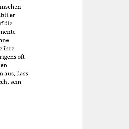
Hinsehen
btiler
f die
emente
onne
e ihre
rigens oft
len
n aus, dass
cht sein