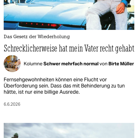
berlin
nord
wahrheit
Das Gesetz der Wiederholung
verlag
Schrecklicherweise hat mein Vater recht gehabt
verlag
Kolumne
Schwer mehrfach normal
von
Birte Müller
veranstaltungen
shop
Fernsehgewohnheiten können eine Flucht vor
Überforderung sein. Dass das mit Behinderung zu tun
fragen & hilfe
hätte, ist nur eine billige Ausrede.
unterstützen
6.6.2026
abo
genossenschaft