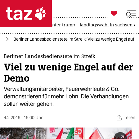

taz zahl ich
nahost-konflikt
usa unter trump
landtagswahl in sachsen-an

taz zahl ich
in
Berliner Landesbedienstete im Streik: Viel zu wenige Engel auf 
taz zahl ich
themen
Berliner Landesbedienstete im Streik
Viel zu wenige Engel auf der
politik
Demo
öko
Verwaltungsmitarbeiter, Feuerwehrleute & Co.
demonstrieren für mehr Lohn. Die Verhandlungen
gesellschaft
sollen weiter gehen.
kultur
4.2.2019
19:00 Uhr
teilen
sport