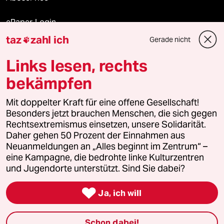
ePaper Login
taz
zahl ich
Gerade nicht

Downloads für Abonnierende
Links lesen, rechts
bekämpfen
© 2026 taz Verlags und Vertriebs GmbH
Alle Rechte vorbehalten. Bei rechtlichen Fragen oder für Genehmigungen
Mit doppelter Kraft für eine offene Gesellschaft!
wenden Sie sich bitte an
lizenzen@taz.de
Besonders jetzt brauchen Menschen, die sich gegen
Rechtsextremismus einsetzen, unsere Solidarität.
Daher gehen 50 Prozent der Einnahmen aus
Feedback
Redaktionsstatut
Kommune-Richtlinien
KI-
Neuanmeldungen an „Alles beginnt im Zentrum“ –
eine Kampagne, die bedrohte linke Kulturzentren
Leitlinie
Informant
Datenschutz
Impressum
AGB
und Jugendorte unterstützt. Sind Sie dabei?
Seitenwende
Einwilligungen widerrufen (Ads)

Ja, ich will
Schon dabei!