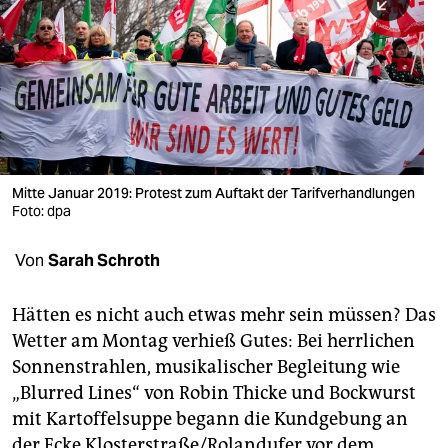
berlin
nord
wahrheit
verlag
verlag
Mitte Januar 2019: Protest zum Auftakt der Tarifverhandlungen
Foto: dpa
veranstaltungen
shop
Von
Sarah Schroth
fragen & hilfe
Hätten es nicht auch etwas mehr sein müssen? Das
unterstützen
Wetter am Montag verhieß Gutes: Bei herrlichen
Sonnenstrahlen, musikalischer Begleitung wie
abo
„Blurred Lines“ von Robin Thicke und Bockwurst
genossenschaft
mit Kartoffelsuppe begann die Kundgebung an
der Ecke Klosterstraße/Rolandufer vor dem