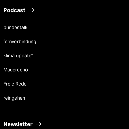
Podcast
bundestalk
fernverbindung
klima update°
Mauerecho
Freie Rede
reingehen
Newsletter