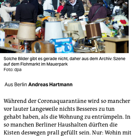
berlin
nord
wahrheit
verlag
verlag
Solche Bilder gibt es gerade nicht, daher aus dem Archiv: Szene
auf dem Flohmarkt im Mauerpark
veranstaltungen
Foto: dpa
shop
Aus Berlin
Andreas Hartmann
fragen & hilfe
unterstützen
Während der Coronaquarantäne wird so mancher
vor lauter Langeweile nichts Besseres zu tun
abo
gehabt haben, als die Wohnung zu entrümpeln. In
so manchen Berliner Haushalten dürften die
genossenschaft
Kisten deswegen prall gefüllt sein. Nur: Wohin mit