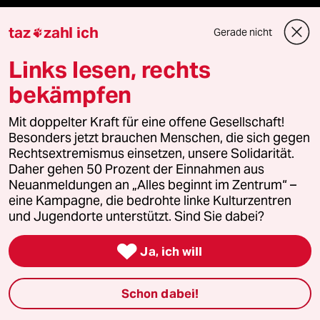
Shop
taz
zahl ich
Gerade nicht

Links lesen, rechts
Anzeigen
bekämpfen
Mit doppelter Kraft für eine offene Gesellschaft!
Fragen & Hilfe
Besonders jetzt brauchen Menschen, die sich gegen
Rechtsextremismus einsetzen, unsere Solidarität.
Daher gehen 50 Prozent der Einnahmen aus
Feedback
Neuanmeldungen an „Alles beginnt im Zentrum“ –
eine Kampagne, die bedrohte linke Kulturzentren
Aboservice
und Jugendorte unterstützt. Sind Sie dabei?
ePaper Login

Ja, ich will
Downloads für Abonnierende
Schon dabei!