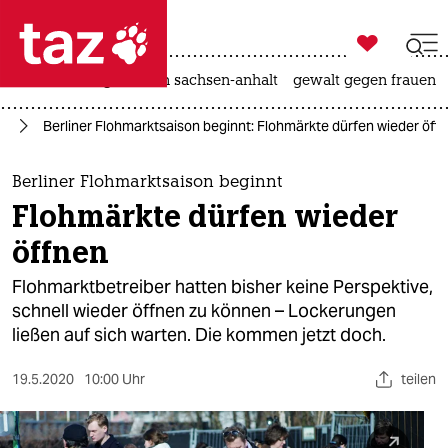

taz zahl ich
hitze
landtagswahl in sachsen-anhalt
gewalt gegen frauen

taz zahl ich
us
Berliner Flohmarktsaison beginnt: Flohmärkte dürfen wieder öff
taz zahl ich
themen
Berliner Flohmarktsaison beginnt
Flohmärkte dürfen wieder
politik
öffnen
öko
Flohmarktbetreiber hatten bisher keine Perspektive,
schnell wieder öffnen zu können – Lockerungen
gesellschaft
ließen auf sich warten. Die kommen jetzt doch.
kultur
19.5.2020
10:00 Uhr
teilen
sport