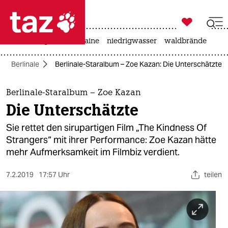

taz zahl ich
hitze
krieg in der ukraine
niedrigwasser
waldbrände

taz zahl ich
Berlinale
Berlinale-Staralbum – Zoe Kazan: Die Unterschätzte
taz zahl ich
themen
Berlinale-Staralbum – Zoe Kazan
Die Unterschätzte
politik
Sie rettet den sirupartigen Film „The Kindness Of
öko
Strangers“ mit ihrer Performance: Zoe Kazan hätte
mehr Aufmerksamkeit im Filmbiz verdient.
gesellschaft
7.2.2019
17:57 Uhr
teilen
kultur
sport