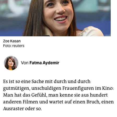
berlin
nord
wahrheit
verlag
Zoe Kasan
Foto: reuters
verlag
veranstaltungen
Von
Fatma Aydemir
shop
fragen & hilfe
Es ist so eine Sache mit durch und durch
unterstützen
gutmütigen, unschuldigen Frauenfiguren im Kino:
Man hat das Gefühl, man kenne sie aus hundert
abo
anderen Filmen und wartet auf einen Bruch, einen
genossenschaft
Ausraster oder so.