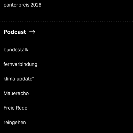
panterpreis 2026
Podcast
bundestalk
fernverbindung
klima update°
Mauerecho
Freie Rede
reingehen