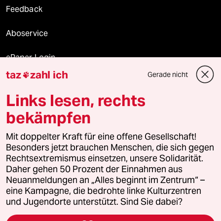
Feedback
Aboservice
ePaper Login
taz
zahl ich
Gerade nicht

Downloads für Abonnierende
Links lesen, rechts
bekämpfen
© 2026 taz Verlags und Vertriebs GmbH
Alle Rechte vorbehalten. Bei rechtlichen Fragen oder für Genehmigungen
Mit doppelter Kraft für eine offene Gesellschaft!
wenden Sie sich bitte an
lizenzen@taz.de
Besonders jetzt brauchen Menschen, die sich gegen
Rechtsextremismus einsetzen, unsere Solidarität.
Daher gehen 50 Prozent der Einnahmen aus
Feedback
Redaktionsstatut
Kommune-Richtlinien
KI-
Neuanmeldungen an „Alles beginnt im Zentrum“ –
eine Kampagne, die bedrohte linke Kulturzentren
Leitlinie
Informant
Datenschutz
Impressum
AGB
und Jugendorte unterstützt. Sind Sie dabei?