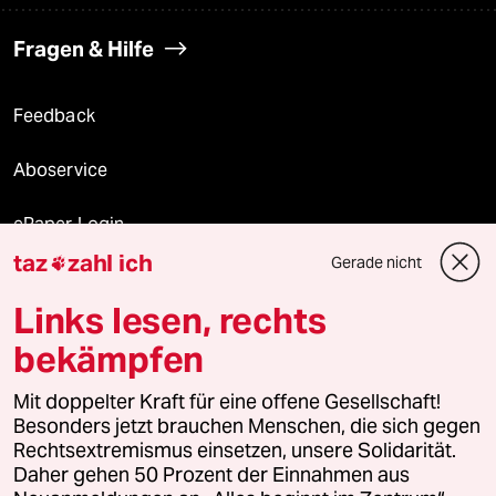
Fragen & Hilfe
Feedback
Aboservice
ePaper Login
taz
zahl ich
Gerade nicht

Downloads für Abonnierende
Links lesen, rechts
bekämpfen
© 2026 taz Verlags und Vertriebs GmbH
Mit doppelter Kraft für eine offene Gesellschaft!
Alle Rechte vorbehalten. Bei rechtlichen Fragen oder für Genehmigungen
wenden Sie sich bitte an
lizenzen@taz.de
Besonders jetzt brauchen Menschen, die sich gegen
Rechtsextremismus einsetzen, unsere Solidarität.
Daher gehen 50 Prozent der Einnahmen aus
Feedback
Redaktionsstatut
Kommune-Richtlinien
KI-