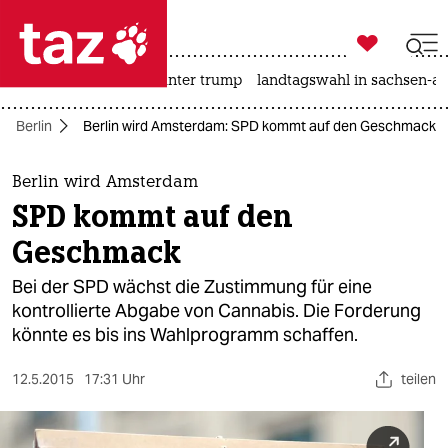

taz zahl ich
nahost-konflikt
usa unter trump
landtagswahl in sachsen-an

taz zahl ich
Berlin
Berlin wird Amsterdam: SPD kommt auf den Geschmack
taz zahl ich
themen
Berlin wird Amsterdam
SPD kommt auf den
politik
Geschmack
öko
Bei der SPD wächst die Zustimmung für eine
kontrollierte Abgabe von Cannabis. Die Forderung
gesellschaft
könnte es bis ins Wahlprogramm schaffen.
kultur
12.5.2015
17:31 Uhr
teilen
sport