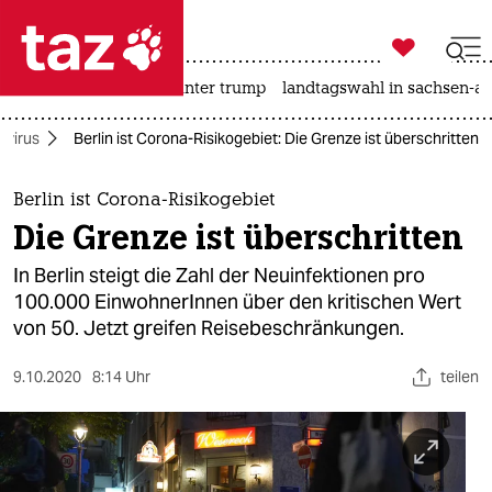

taz zahl ich
nahost-konflikt
usa unter trump
landtagswahl in sachsen-an

taz zahl ich
avirus
Berlin ist Corona-Risikogebiet: Die Grenze ist überschritten
taz zahl ich
themen
Berlin ist Corona-Risikogebiet
Die Grenze ist überschritten
politik
In Berlin steigt die Zahl der Neuinfektionen pro
öko
100.000 EinwohnerInnen über den kritischen Wert
von 50. Jetzt greifen Reisebeschränkungen.
gesellschaft
9.10.2020
8:14 Uhr
teilen
kultur
sport