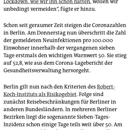
epaper login
Lockdown, wie wir ihn schon hatten
, wollen wir
unbedingt vermeiden“, fügte er hinzu.
Schon seit geraumer Zeit steigen die Coronazahlen
in Berlin. Am Donnerstag nun überschritt die Zahl
der gemeldeten Neuinfektionen pro 100.000
Einwohner innerhalb der vergangenen sieben
Tage erstmals den wichtigen Warnwert 50. Sie stieg
auf 52,8, wie aus dem Corona-Lagebericht der
Gesundheitsverwaltung hervorgeht.
Berlin gilt nun nach den Kriterien des
Robert-
Koch-Instituts als Risikogebiet
. Folge sind
zunächst Reisebeschränkungen für Berliner in
anderen Bundesländern. In mehreren Berliner
Bezirken liegt die sogenannte Sieben-Tages-
Inzidenz schon einige Tage teils weit über 50. Am