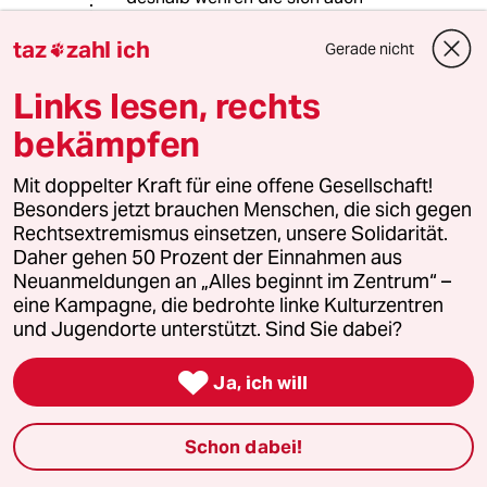
dagegen, es bringt auch nichts.
Rentner sind keine Superspreader.
taz
zahl ich
Gerade nicht

Wenn die anstatt zweimal in der
Woche nie mehr in der Woche
Links lesen, rechts
jemanden sehen, dann ändert das
bekämpfen
nichts. Auf einer Party hat man nahen
Kontakt mit mehr verschiedenen
Mit doppelter Kraft für eine offene Gesellschaft!
Menschen als mancher Rentner im
Besonders jetzt brauchen Menschen, die sich gegen
ganzen Jahr, der eh nur noch zwei
Rechtsextremismus einsetzen, unsere Solidarität.
Freunde hat.
Daher gehen 50 Prozent der Einnahmen aus
(Ich bin übrigens kein Rentner.)
Neuanmeldungen an „Alles beginnt im Zentrum“ –
eine Kampagne, die bedrohte linke Kulturzentren
und Jugendorte unterstützt. Sind Sie dabei?
Mustardman
09.10.2020
,
17:52 Uhr

Ja, ich will
@Ajuga:
Die Höchstrisikogruppe TUT das
Schon dabei!
aber nicht, auch wenn sie vielleicht
aus Angst ganz fatalistisch tun. Was