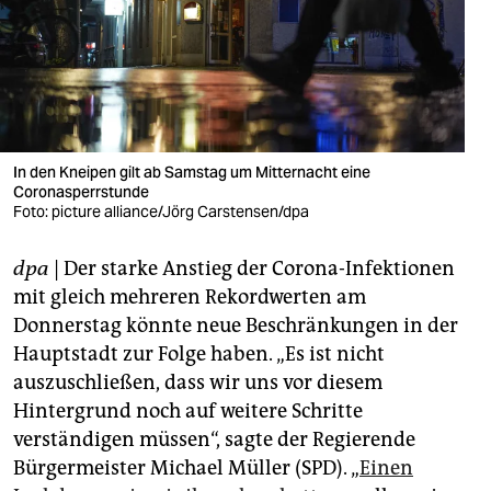
berlin
nord
wahrheit
verlag
In den Kneipen gilt ab Samstag um Mitternacht eine
verlag
Coronasperrstunde
Foto: picture alliance/Jörg Carstensen/dpa
veranstaltungen
dpa
| Der starke Anstieg der Corona-Infektionen
shop
mit gleich mehreren Rekordwerten am
fragen & hilfe
Donnerstag könnte neue Beschränkungen in der
Hauptstadt zur Folge haben. „Es ist nicht
unterstützen
auszuschließen, dass wir uns vor diesem
abo
Hintergrund noch auf weitere Schritte
verständigen müssen“, sagte der Regierende
genossenschaft
Bürgermeister Michael Müller (SPD). „
Einen