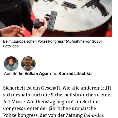
berlin
nord
wahrheit
verlag
Beim „Europäischen Polizeikongress“ (Aufnahme von 2020)
Foto: dpa
verlag
veranstaltungen
shop
Aus Berlin
Volkan Ağar
und
Konrad Litschko
fragen & hilfe
unterstützen
Sicherheit ist ein Geschäft. Wie alle anderen trifft
sich deshalb auch die Sicherheitsbranche zu einer
abo
Art Messe. Am Dienstag beginnt im Berliner
Congress Center der jährliche Europäische
genossenschaft
Polizeikongress, der von der Zeitung
Behörden