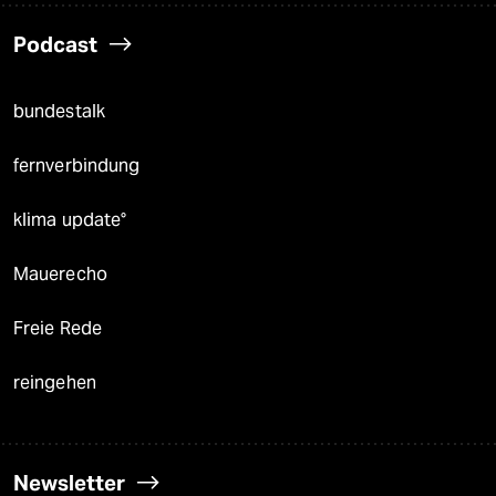
Podcast
bundestalk
fernverbindung
klima update°
Mauerecho
Freie Rede
reingehen
Newsletter