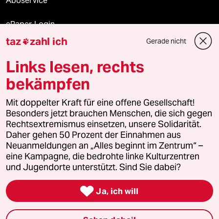
Aboservice
ePaper Login
taz
zahl ich
Gerade nicht

Downloads für Abonnierende
Links lesen, rechts
bekämpfen
© 2026 taz Verlags und Vertriebs GmbH
Mit doppelter Kraft für eine offene Gesellschaft!
Alle Rechte vorbehalten. Bei rechtlichen Fragen oder für Genehmigungen
wenden Sie sich bitte an
lizenzen@taz.de
Besonders jetzt brauchen Menschen, die sich gegen
Rechtsextremismus einsetzen, unsere Solidarität.
Daher gehen 50 Prozent der Einnahmen aus
Feedback
Redaktionsstatut
Kommune-Richtlinien
KI-
Neuanmeldungen an „Alles beginnt im Zentrum“ –
eine Kampagne, die bedrohte linke Kulturzentren
Leitlinie
Informant
Datenschutz
Impressum
AGB
und Jugendorte unterstützt. Sind Sie dabei?
Seitenwende
Einwilligungen widerrufen (Ads)

Ja, ich will