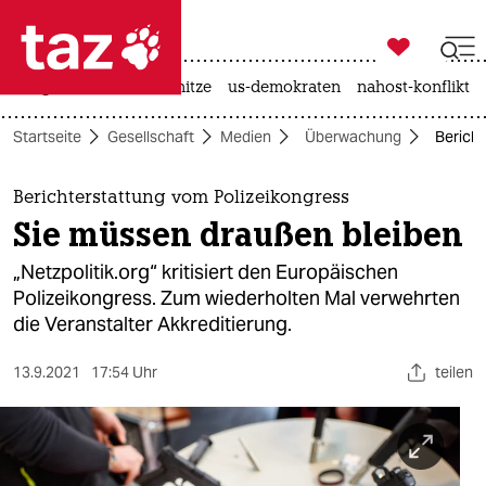

taz zahl ich
krieg in der ukraine
hitze
us-demokraten
nahost-konflikt

taz zahl ich
Startseite
Gesellschaft
Medien
Überwachung
Bericht
taz zahl ich
themen
Berichterstattung vom Polizeikongress
Sie müssen draußen bleiben
politik
„Netzpolitik.org“ kritisiert den Europäischen
öko
Polizeikongress. Zum wiederholten Mal verwehrten
die Veranstalter Akkreditierung.
gesellschaft
13.9.2021
17:54 Uhr
teilen
kultur
sport