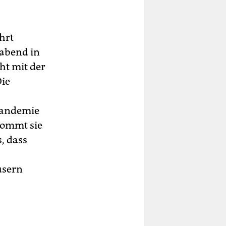
hrt
abend in
ht mit der
Die
 Pandemie
kommt sie
, dass
usern