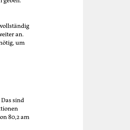
n geben.
vollständig
eiter an.
 nötig, um
. Das sind
ktionen
von 80,2 am