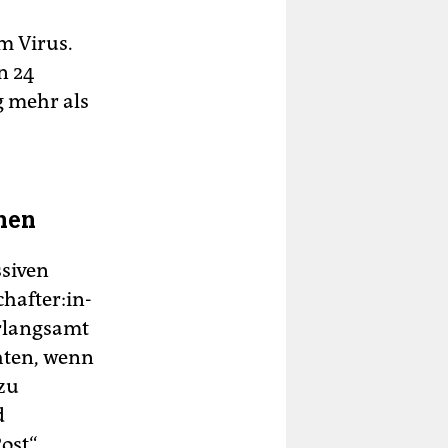
m Virus.
n 24
g mehr als
­nen
siven
f­te­r:in­
erlangsamt
hten, wenn
zu
d
ost“