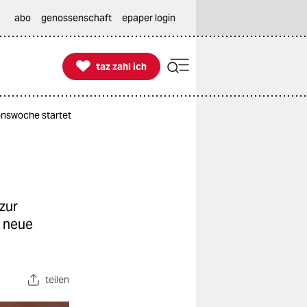
abo
genossenschaft
epaper login

taz zahl ich
taz zahl ich
ionswoche startet
zur
0 neue
teilen