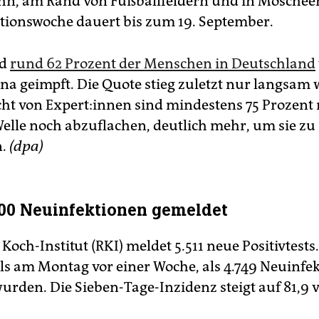
n, am Rand von Fußballfeldern und in Moschee
tionswoche dauert bis zum 19. September.
nd
rund 62 Prozent der Menschen in Deutschland
na geimpft. Die Quote stieg zuletzt nur langsam w
ht von Ex­per­t:in­nen sind mindestens 75 Prozent
 Welle noch abzuflachen, deutlich mehr, um sie zu
n.
(dpa)
00 Neuinfektionen gemeldet
Koch-Institut (RKI) meldet 5.511 neue Positivtests
ls am Montag vor einer Woche, als 4.749 Neuinfe
urden. Die Sieben-Tage-Inzidenz steigt auf 81,9 