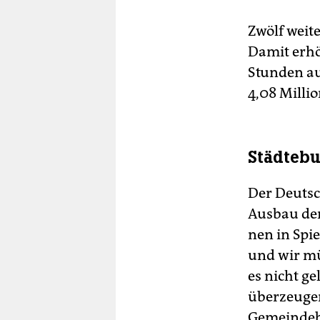
Zwölf wei
Damit erhö
Stunden au
4,08 Millio
Städtebun
Der Deutsc
Ausbau der
nen in Spi
und wir mü
es nicht g
überzeugen
Gemeindebu