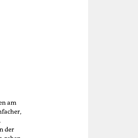
nen am
nfacher,
.
n der