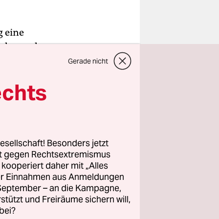
g eine
eder und
dem Motto
Gerade nicht
na impfen
echts
den
spiel in
 treiben.
esellschaft! Besonders jetzt
rt gegen Rechtsextremismus
z kooperiert daher mit „Alles
ller Einnahmen aus Anmeldungen
. September – an die Kampagne,
rstützt und Freiräume sichern will,
bei?