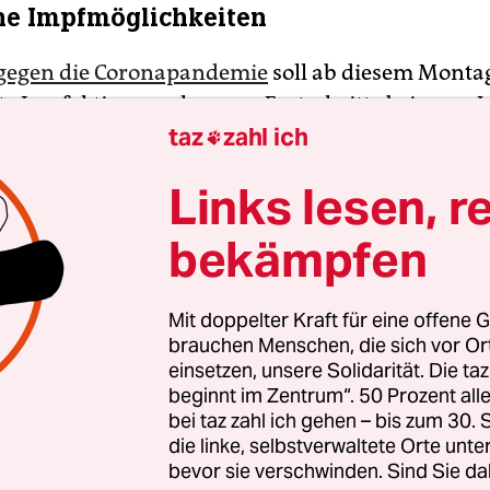
he Impfmöglichkeiten
gegen die Coronapandemie
soll ab diesem Monta
e Impfaktionswoche neue Fortschritte bringen. J
taz
zahl ich
e­r:in kann sich dann an zahlreichen Stellen mit 

eimpft ohne Termin und kostenfrei gegen Coro
Links lesen, r
ben den dauerhaften Impfmöglichkeiten etwa in 
n sollen zahlreiche temporäre Angebote, zum Bei
bekämpfen
en oder Einkaufszentren, die Impfquote nach oben
Mit doppelter Kraft für eine offene G
brauchen Menschen, die sich vor O
einsetzen, unsere Solidarität. Die ta
beginnt im Zentrum“. 50 Prozent a
bei taz zahl ich gehen – bis zum 30
die linke, selbstverwaltete Orte unte
bevor sie verschwinden. Sind Sie da