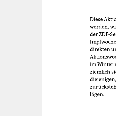
Diese Akti
werden, w
der ZDF-Se
Impfwoche,
direkten 
Aktionswoc
im Winter 
ziemlich s
diejenigen
zurücksteh
lägen.