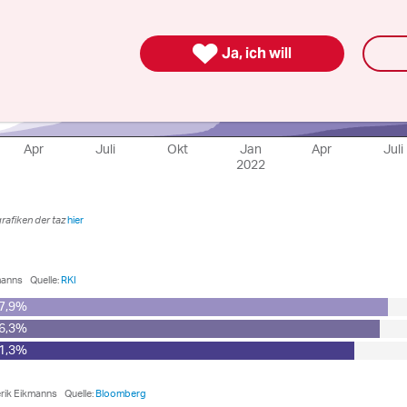

Ja, ich will