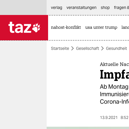
hautnavigation anspringen
hauptinhalt anspringen
footer anspringen
verlag
veranstaltungen
shop
fragen &
nahost-konflikt
usa unter trump
lan

taz zahl ich
taz zahl ich
Startseite
Gesellschaft
Gesundheit
themen
politik
Aktuelle Nac
Impf
öko
Ab Montag s
gesellschaft
Immunisier
Corona-Inf
kultur
sport
13.9.2021
8:52