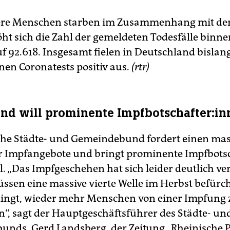
tere Menschen starben im Zusammenhang mit de
ht sich die Zahl der gemeldeten Todesfälle binne
f 92.618. Insgesamt fielen in Deutschland bislan
nen Coronatests positiv aus.
(rtr)
d will prominente Impf­bot­schaf­te­r:in
he Städte- und Gemeindebund fordert einen mas
 Impfangebote und bringt prominente Impf­bot­scha
el. „Das Impfgeschehen hat sich leider deutlich v
ssen eine massive vierte Welle im Herbst befürc
elingt, wieder mehr Menschen von einer Impfung 
“, sagt der Hauptgeschäftsführer des Städte- un
nds, Gerd Landsberg, der Zeitung „Rheinische P