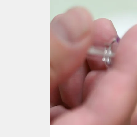
berlin
nord
wahrheit
verlag
verlag
veranstaltungen
shop
fragen & hilfe
unterstützen
abo
genossenschaft