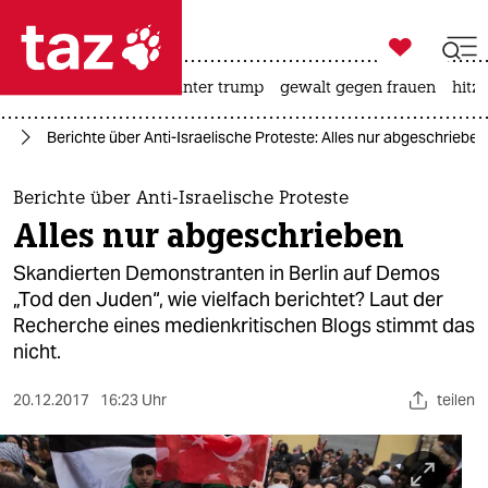

taz zahl ich
nahost-konflikt
usa unter trump
gewalt gegen frauen
hitze

taz zahl ich
in
Berichte über Anti-Israelische Proteste: Alles nur abgeschrieben
taz zahl ich
themen
Berichte über Anti-Israelische Proteste
Alles nur abgeschrieben
politik
Skandierten Demonstranten in Berlin auf Demos
öko
„Tod den Juden“, wie vielfach berichtet? Laut der
Recherche eines medienkritischen Blogs stimmt das
gesellschaft
nicht.
kultur
20.12.2017
16:23 Uhr
teilen
sport