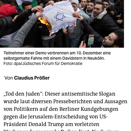
berlin
nord
wahrheit
verlag
verlag
Teilnehmer einer Demo verbrennen am 10. Dezember eine
selbstgemalte Fahne mit einem Davidstern in Neukölln.
veranstaltungen
Foto: dpa/Jüdisches Forum für Demokratie
shop
Von
Claudius Prößer
fragen & hilfe
„Tod den Juden“: Dieser antisemitische Slogan
unterstützen
wurde laut diversen Presseberichten und Aussagen
von Politikern auf den Berliner Kundgebungen
abo
gegen die Jerusalem-Entscheidung von US-
genossenschaft
Präsident Donald Trump am vorletzten