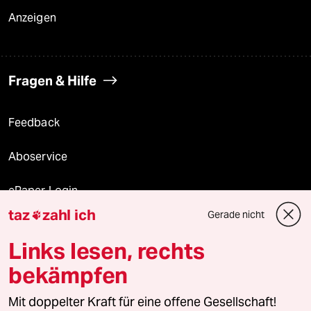
Anzeigen
Fragen & Hilfe
Feedback
Aboservice
ePaper Login
taz
zahl ich
Gerade nicht

Downloads für Abonnierende
Links lesen, rechts
bekämpfen
© 2026 taz Verlags und Vertriebs GmbH
Mit doppelter Kraft für eine offene Gesellschaft!
Alle Rechte vorbehalten. Bei rechtlichen Fragen oder für Genehmigungen
wenden Sie sich bitte an
lizenzen@taz.de