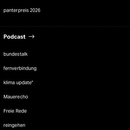
panterpreis 2026
Podcast
bundestalk
fernverbindung
klima update°
Mauerecho
Freie Rede
reingehen