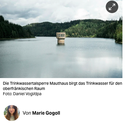
berlin
nord
wahrheit
verlag
verlag
veranstaltungen
shop
Die Trinkwassertalsperre Mauthaus birgt das Trinkwasser für den
fragen & hilfe
oberfränkischen Raum
Foto: Daniel Vogl/dpa
unterstützen
abo
Von
Marie Gogoll
genossenschaft