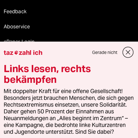
Feedback
Aboservice
ePaper Login
taz
zahl ich
Gerade nicht

Downloads für Abonnierende
Links lesen, rechts
bekämpfen
© 2026 taz Verlags und Vertriebs GmbH
Mit doppelter Kraft für eine offene Gesellschaft!
Alle Rechte vorbehalten. Bei rechtlichen Fragen oder für Genehmigungen
wenden Sie sich bitte an
lizenzen@taz.de
Besonders jetzt brauchen Menschen, die sich gegen
Rechtsextremismus einsetzen, unsere Solidarität.
Daher gehen 50 Prozent der Einnahmen aus
Feedback
Redaktionsstatut
Kommune-Richtlinien
KI-
Neuanmeldungen an „Alles beginnt im Zentrum“ –
eine Kampagne, die bedrohte linke Kulturzentren
Leitlinie
Informant
Datenschutz
Impressum
AGB
und Jugendorte unterstützt. Sind Sie dabei?