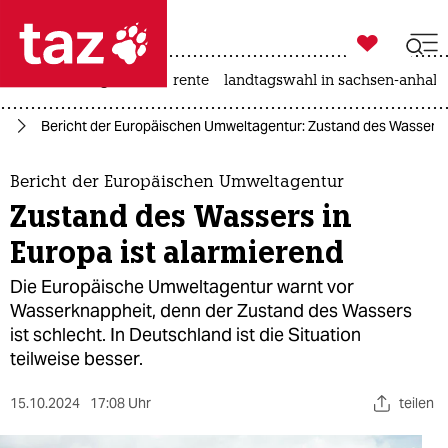

taz zahl ich
hitze
niedrigwasser
rente
landtagswahl in sachsen-anhalt

taz zahl ich
ie
Bericht der Europäischen Umweltagentur: Zustand des Wassers i
taz zahl ich
themen
Bericht der Europäischen Umweltagentur
Zustand des Wassers in
politik
Europa ist alarmierend
öko
Die Europäische Umweltagentur warnt vor
Wasserknappheit, denn der Zustand des Wassers
gesellschaft
ist schlecht. In Deutschland ist die Situation
teilweise besser.
kultur
sport
15.10.2024
17:08 Uhr
teilen