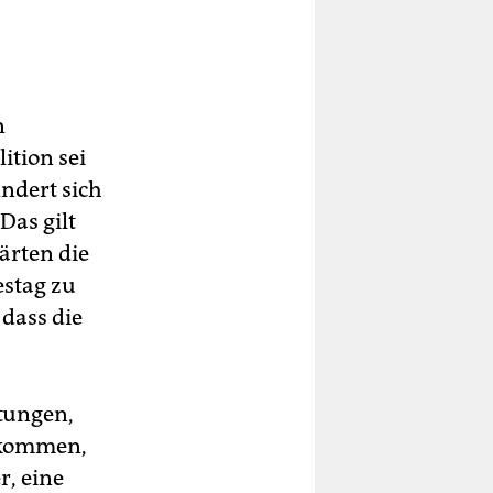
n
ition sei
ndert sich
Das gilt
ärten die
stag ‌zu
dass die
tungen,
inkommen,
r, eine