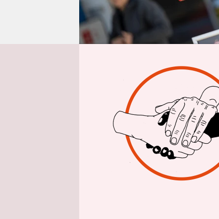
epaper login
rtr/afp/dp
haben sich
verständig
Verlängeru
Autofahrer 
teurer wer
Der CDU-Wi
Armand Zo