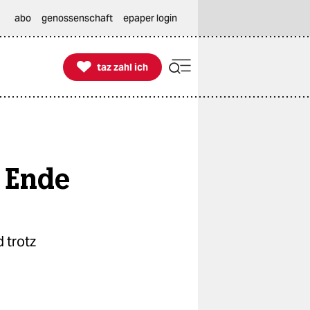
abo
genossenschaft
epaper login

taz zahl ich
taz zahl ich
t Ende
 trotz