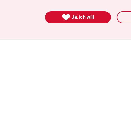
 entschieden, den Tankrabatt auslaufen zu lasse
be gut gewirkt. „Es ist finanzpolitisch nicht sin

Ja, ich will
r. „Wir können es uns in der aktuellen Lage nicht 
dafür aufzunehmen.“