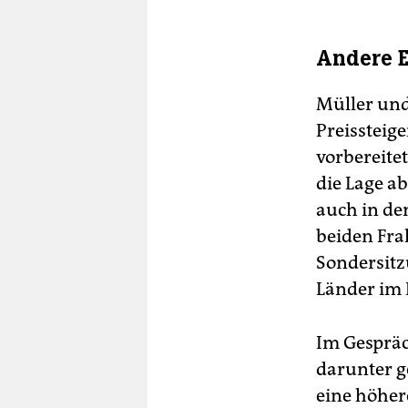
Andere E
Müller und
Preissteig
vorbereite
die Lage ab
auch in de
beiden Fra
Sondersitz
Länder im 
Im Gespräc
darunter g
eine höher