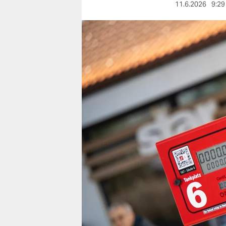
berlin
11.6.2026
9:29
nord
wahrheit
verlag
verlag
veranstaltungen
shop
fragen & hilfe
unterstützen
abo
genossenschaft