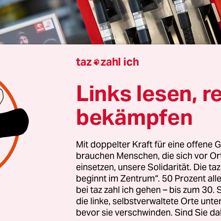
taz
zahl ich

Links lesen, r
a
| Der Tankrabatt läuft wie geplant Ende Juni au
bekämpfen
 die Bundestagsfraktionen der schwarz-roten Koa
t. Auch in der Bundesregierung gebe es keine Plän
ng, hieß es am Mittwochabend in der Regierung.
Mit doppelter Kraft für eine offene G
brauchen Menschen, die sich vor O
dürfte es damit zu Beginn der Ferienzeit ab Juli 
einsetzen, unsere Solidarität. Die ta
den.
beginnt im Zentrum“. 50 Prozent a
bei taz zahl ich gehen – bis zum 30
rtschaftspolitiker Sepp Müller und sein SPD-Kol
die linke, selbstverwaltete Orte unte
bevor sie verschwinden. Sind Sie da
rn sagten der
Bild,
die Koalition ‌habe sich nach 