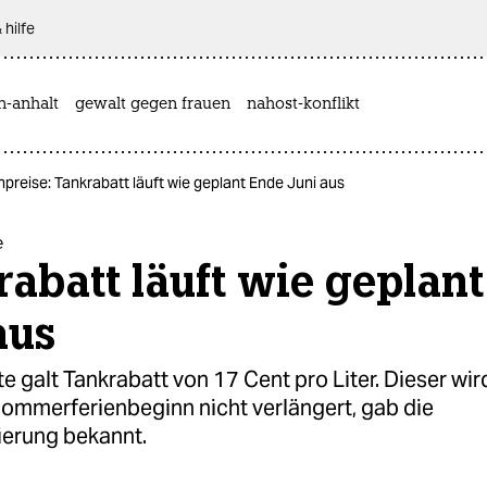
 hilfe
n-anhalt
gewalt gegen frauen
nahost-konflikt
npreise: Tankrabatt läuft wie geplant Ende Juni aus
e
abatt läuft wie geplan
aus
 galt Tankrabatt von 17 Cent pro Liter. Dieser wird
ommerferienbeginn nicht verlängert, gab die
erung bekannt.