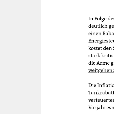
In Folge de
deutlich g
einen Rabat
Energieste
kostet den
stark kriti
die Arme g
weitgehend
Die Inflat
Tankrabatt
verteuerte
Vorjahresm