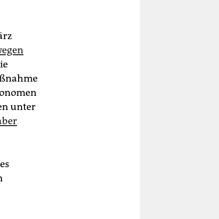
ärz
swegen
ie
Maßnahme
Ökonomen
hen unter
aber
des
n