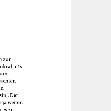
n zur
ankrabatts
 zum
bachten
en
in“. Der
ja weiter.
 es zu