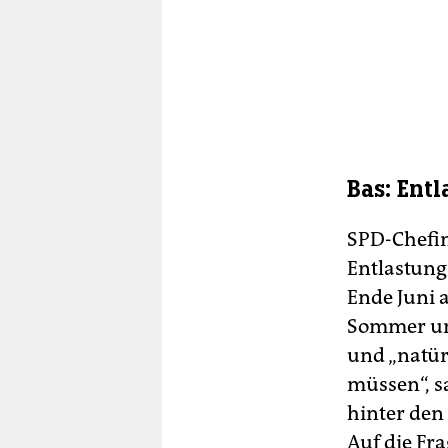
Bas: Ent
SPD-Chefin
Entlastung
Ende Juni a
Sommer un
und „natür
müssen“, s
hinter den
Auf die Fr