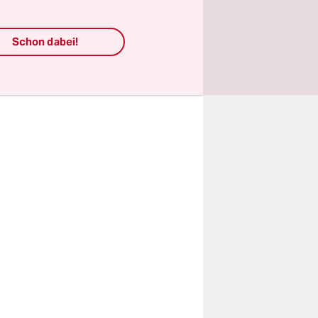
n. Die
nvoll“,
Schon dabei!
leisten,