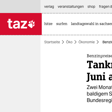
hautnavigation anspringen
hauptinhalt anspringen
footer anspringen
verlag
veranstaltungen
shop
fragen &
hitze
surfen
landtagswahl in sachse

taz zahl ich
taz zahl ich
Startseite
Öko
Ökonomie
Benzi
themen
politik
Benzinpreis
Tankr
öko
Juni 
gesellschaft
Zwei Monate
kultur
baldigem S
Bundesregi
sport