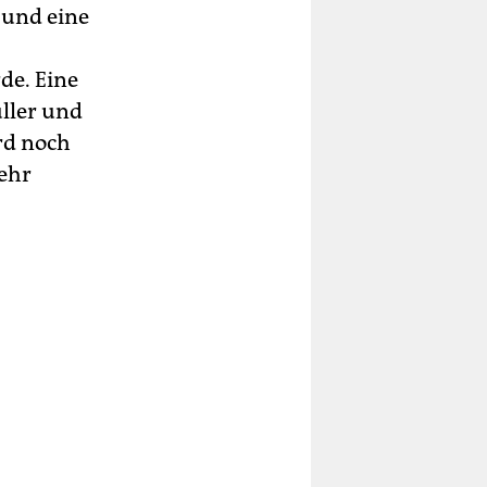
 und eine
de. Eine
üller und
rd noch
mehr