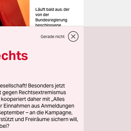
Läuft bald aus: der
von der
Bundesregierung
beschlossene
Tankrabatt
Foto: Philip
Gerade nicht
Dulian/dpa
echts
s. Darauf
lition
e für eine
 Für
esellschaft! Besonders jetzt
rt gegen Rechtsextremismus
deutlich
z kooperiert daher mit „Alles
ller Einnahmen aus Anmeldungen
. September – an die Kampagne,
lege
rstützt und Freiräume sichern will,
bei?
langen