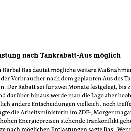
lastung nach Tankrabatt-Aus möglich
 Bärbel Bas deutet mögliche weitere Maßnahme
 der Verbraucher nach dem geplanten Aus des T
n. Der Rabatt sei für zwei Monate festgelegt, bis
d darüber hinaus werde man die Lage aber beo
lich andere Entscheidungen vielleicht noch treff
agte die Arbeitsministerin im ZDF-„Morgenmagaz
 hohen Energiepreisen stehende Irankonflikt gehe 
age nach möglichen Entlastungen sagte Bas: „Wenn