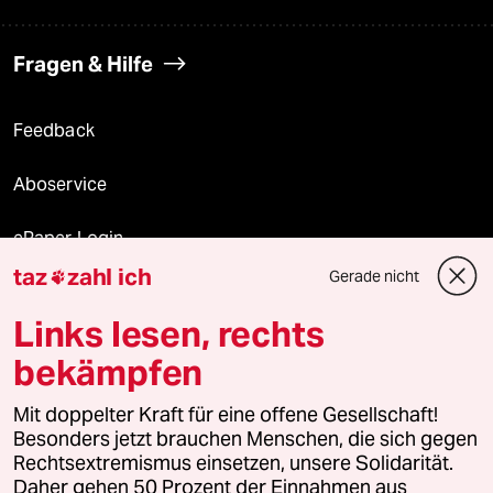
Fragen & Hilfe
Feedback
Aboservice
ePaper Login
taz
zahl ich
Gerade nicht

Downloads für Abonnierende
Links lesen, rechts
bekämpfen
© 2026 taz Verlags und Vertriebs GmbH
Alle Rechte vorbehalten. Bei rechtlichen Fragen oder für Genehmigungen
Mit doppelter Kraft für eine offene Gesellschaft!
wenden Sie sich bitte an
lizenzen@taz.de
Besonders jetzt brauchen Menschen, die sich gegen
Rechtsextremismus einsetzen, unsere Solidarität.
Daher gehen 50 Prozent der Einnahmen aus