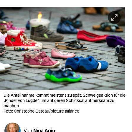
berlin
nord
wahrheit
verlag
verlag
veranstaltungen
shop
fragen & hilfe
Die Anteilnahme kommt meistens zu spät: Schweigeaktion für die
unterstützen
„Kinder von Lügde“, um auf deren Schicksal aufmerksam zu
machen
abo
Foto: Christophe Gateau/picture alliance
genossenschaft
Von
Nina Apin