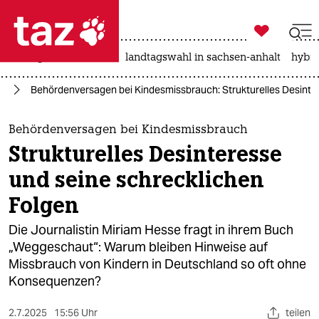

taz zahl ich
niedrigwasser
rente
landtagswahl in sachsen-anhalt
hybri

taz zahl ich
ch
Behördenversagen bei Kindesmissbrauch: Strukturelles Desinte
taz zahl ich
themen
Behördenversagen bei Kindesmissbrauch
Strukturelles Desinteresse
politik
und seine schrecklichen
öko
Folgen
gesellschaft
Die Journalistin Miriam Hesse fragt in ihrem Buch
„Weggeschaut“: Warum bleiben Hinweise auf
kultur
Missbrauch von Kindern in Deutschland so oft ohne
Konsequenzen?
sport
2.7.2025
15:56 Uhr
teilen