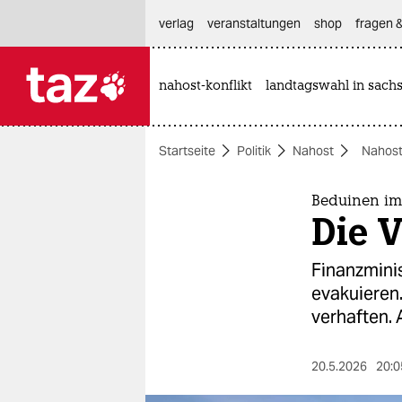
hautnavigation anspringen
hauptinhalt anspringen
footer anspringen
verlag
veranstaltungen
shop
fragen &
nahost-konflikt
landtagswahl in sach

taz zahl ich
taz zahl ich
Startseite
Politik
Nahost
Nahost
themen
politik
Beduinen im
Die V
öko
Finanzmini
gesellschaft
evakuieren.
verhaften.
kultur
sport
20.5.2026
20:0