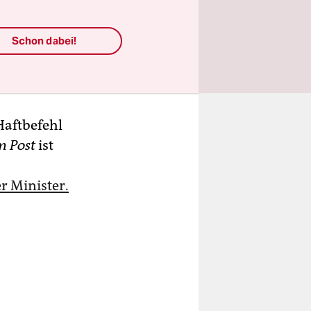
Schon dabei!
 al-Ahmar
Haftbefehl
m Post
ist
er Minister.