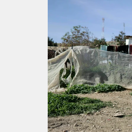
berlin
nord
wahrheit
verlag
verlag
veranstaltungen
shop
fragen & hilfe
unterstützen
abo
genossenschaft