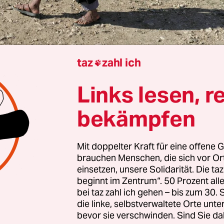
taz
zahl ich

Serena Bilanceri
Links lesen, r
bekämpfen
ei Vorgänge, die auf den ersten Blick wenig mitei
 Und doch sind sie unterdes in Medienberichten 
Mit doppelter Kraft für eine offene G
. Das eine ist die
Vertreibung eines kleinen, bed
brauchen Menschen, die sich vor O
t weit von Jerusalem im von Israel besetzten
einsetzen, unsere Solidarität. Die ta
beginnt im Zentrum“. 50 Prozent a
land. Das andere ist ein angeblicher Haftbefehl 
bei taz zahl ich gehen – bis zum 30
alen Strafgerichtshofs gegen einen israelischen P
die linke, selbstverwaltete Orte unte
r Nenner: Israels Finanzminister Bezalel Smotr
bevor sie verschwinden. Sind Sie da