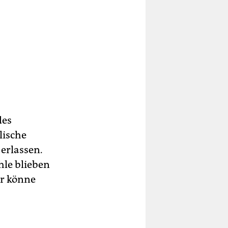
des
lische
 erlassen.
hle blieben
er könne