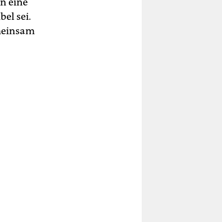
n eine
el sei.
emeinsam