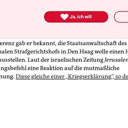
r der rechten Religiösen Zionistenpartei.

Ja, ich will
enstag hat Smotrich bei einer Pressekonferenz
t, einen Evakuierungsbefehl für das Dorf Khan
ichnen, und dies später getan. Auf derselben
erenz gab er bekannt, die Staatsanwaltschaft des
nalen Strafgerichtshofs in Den Haag wolle einen 
usstellen. Laut der israelischen Zeitung
Jerusale
gsbefehl eine Reaktion auf die mutmaßliche
nung.
Diese gleiche einer „Kriegserklärung“, so d