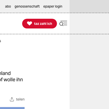
abo
genossenschaft
epaper login

taz zahl ich
taz zahl ich
s
s
nland
f wolle ihn
teilen