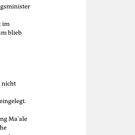
gsminister
t im
um blieb
 nicht
ingelegt.
ung Ma’ale
che