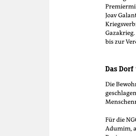
Premiermi
Joav Galan
Kriegsverb
Gazakrieg.
bis zur Ve
Das Dorf
Die Be­woh
geschlagen
Menschenre
Für die NG
Adumim, au