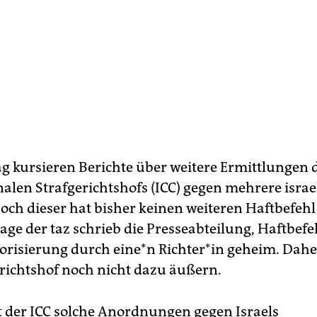
ag kursieren Berichte über weitere Ermittlungen 
nalen Strafgerichtshofs (ICC) gegen mehrere israe
Doch dieser hat bisher keinen weiteren Haftbefehl
age der taz schrieb die Presseabteilung, Haftbefe
orisierung durch ei­ne*n Rich­te­r*in geheim. Dah
erichtshof noch nicht dazu äußern.
t der ICC solche Anordnungen gegen Israels