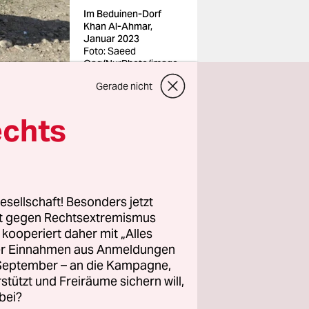
Im Beduinen-Dorf
Khan Al-Ahmar,
Januar 2023
Foto: Saeed
Qaq/NurPhoto/imago
Gerade nicht
echts
nander zu
eng
esellschaft! Besonders jetzt
uinischen
rt gegen Rechtsextremismus
z kooperiert daher mit „Alles
ller Einnahmen aus Anmeldungen
des
. September – an die Kampagne,
olitiker.
rstützt und Freiräume sichern will,
ich,
bei?