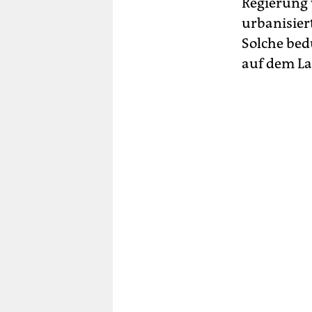
Regierung 
urbanisiert
Solche bed
auf dem L