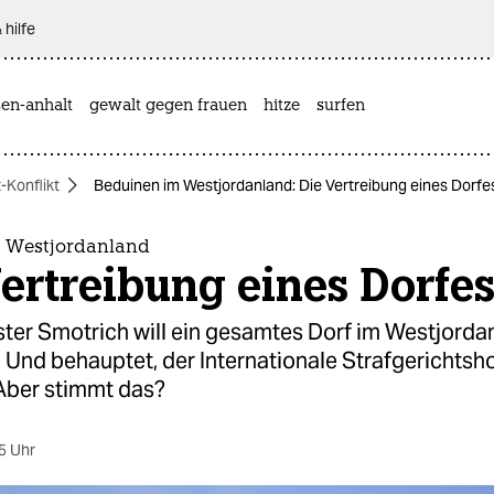
 hilfe
sen-anhalt
gewalt gegen frauen
hitze
surfen
-Konflikt
Beduinen im Westjordanland: Die Vertreibung eines Dorfe
 Westjordanland
ertreibung eines Dorfe
ster Smotrich will ein gesamtes Dorf im Westjorda
 Und behauptet, der Internationale Strafgerichtsho
 Aber stimmt das?
5 Uhr