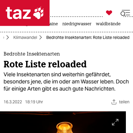

taz zahl ich
hitze
krieg in der ukraine
niedrigwasser
waldbrände

taz zahl ich
ie
Klimawandel
Bedrohte Insektenarten: Rote Liste reloaded
taz zahl ich
themen
Bedrohte Insektenarten
Rote Liste reloaded
politik
Viele Insektenarten sind weiterhin gefährdet,
öko
besonders jene, die im oder am Wasser leben. Doch
für einige Arten gibt es auch gute Nachrichten.
gesellschaft
16.3.2022
18:19 Uhr
teilen
kultur
sport