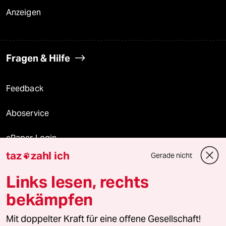
Anzeigen
Fragen & Hilfe
Feedback
Aboservice
ePaper Login
taz
zahl ich
Gerade nicht

Downloads für Abonnierende
Links lesen, rechts
bekämpfen
© 2026 taz Verlags und Vertriebs GmbH
Mit doppelter Kraft für eine offene Gesellschaft!
Alle Rechte vorbehalten. Bei rechtlichen Fragen oder für Genehmigungen
wenden Sie sich bitte an
lizenzen@taz.de