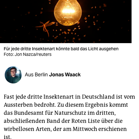
berlin
nord
wahrheit
verlag
Für jede dritte Insektenart könnte bald das Licht ausgehen
Foto: Jon Nazca/reuters
verlag
veranstaltungen
Aus Berlin
Jonas Waack
shop
fragen & hilfe
Fast jede dritte Insektenart in Deutschland ist vom
unterstützen
Aussterben bedroht. Zu diesem Ergebnis kommt
das Bundesamt für Naturschutz im dritten,
abo
abschließenden Band der Roten Liste über die
genossenschaft
wirbellosen Arten, der am Mittwoch erschienen
ist.