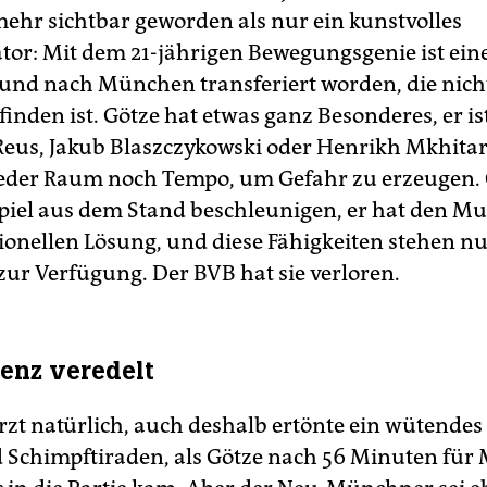
ehr sichtbar geworden als nur ein kunstvolles
tor: Mit dem 21-jährigen Bewegungsgenie ist eine
nd nach München transferiert worden, die nich
finden ist. Götze hat etwas ganz Besonderes, er is
Reus, Jakub Blaszczykowski oder Henrikh Mkhitar
eder Raum noch Tempo, um Gefahr zu erzeugen.
piel aus dem Stand beschleunigen, er hat den Mu
onellen Lösung, und diese Fähigkeiten stehen n
zur Verfügung. Der BVB hat sie verloren.
ienz veredelt
zt natürlich, auch deshalb ertönte ein wütendes
d Schimpftiraden, als Götze nach 56 Minuten für