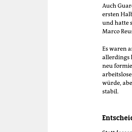
Auch Guard
ersten Hal
und hatte 
Marco Reus 
Es waren a
allerdings 
neu formie
arbeitslos
würde, abe
stabil.
Entschei