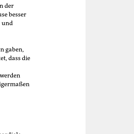
n der
use besser
) und
rn gaben,
et, dass die
 werden
inigermaßen