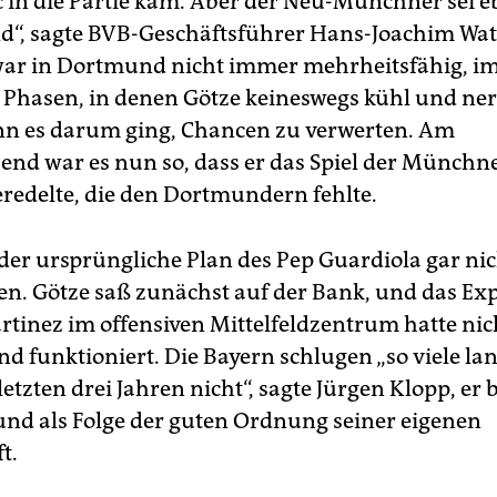
in die Partie kam. Aber der Neu-Münchner sei e
d“, sagte BVB-Geschäftsführer Hans-Joachim Wat
r in Dortmund nicht immer mehrheitsfähig, im 
 Phasen, in denen Götze keineswegs kühl und ne
nn es darum ging, Chancen zu verwerten. Am
nd war es nun so, dass er das Spiel der Münchne
veredelte, die den Dortmundern fehlte.
der ursprüngliche Plan des Pep Guardiola gar nic
n. Götze saß zunächst auf der Bank, und das Ex
artinez im offensiven Mittelfeldzentrum hatte nic
d funktioniert. Die Bayern schlugen „so viele lan
letzten drei Jahren nicht“, sagte Jürgen Klopp, er b
und als Folge der guten Ordnung seiner eigenen
t.