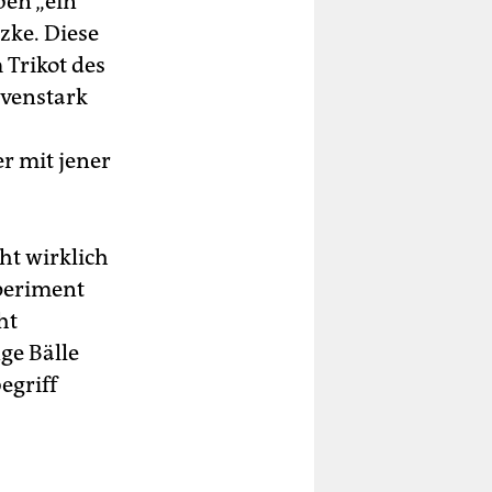
ben „ein
zke. Diese
Trikot des
rvenstark
r mit jener
ht wirklich
periment
ht
ge Bälle
egriff