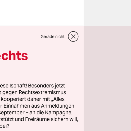
ten Winkel
Gerade nicht
gab keine
en stumm.
echts
tmunder
l mit dem
esellschaft! Besonders jetzt
rt gegen Rechtsextremismus
Fußspitze,
z kooperiert daher mit „Alles
ller Einnahmen aus Anmeldungen
aktion
. September – an die Kampagne,
s, der
rstützt und Freiräume sichern will,
bei?