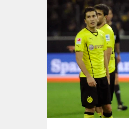
berlin
nord
wahrheit
verlag
verlag
veranstaltungen
shop
fragen & hilfe
unterstützen
abo
genossenschaft