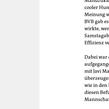
Mandzukic 
cooler Hun
Meinung wa
BVB gab es
wirkte, we
Samstagabe
Effizienz 
Dabei war 
aufgegange
mit Javi M
überzeugen
wie in den 
diesen Bef
Mannschaf