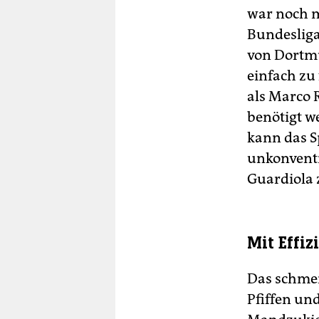
war noch m
Bundesliga
von Dortmu
einfach zu 
als Marco 
benötigt w
kann das S
unkonventi
Guardiola 
Mit Effiz
Das schmer
Pfiffen un