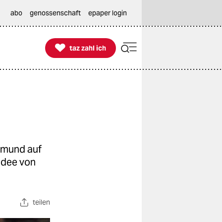
abo
genossenschaft
epaper login

taz zahl ich
taz zahl ich
tmund auf
lidee von
teilen