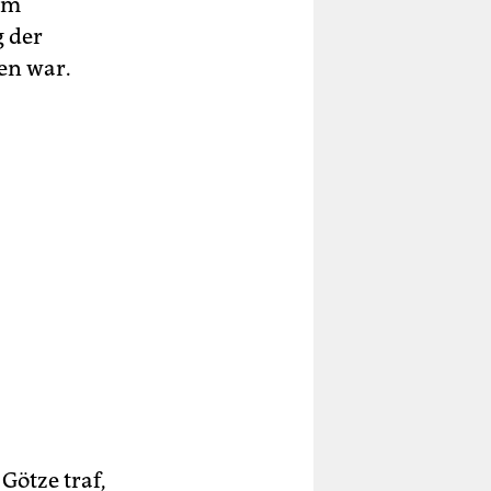
nem
g der
en war.
Götze traf,