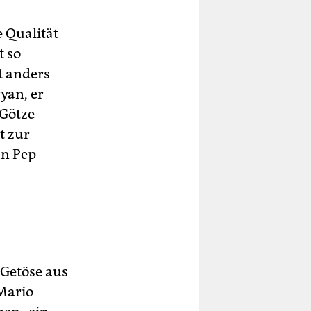
 Qualität
t so
t anders
yan, er
 Götze
t zur
un Pep
 Getöse aus
 Mario