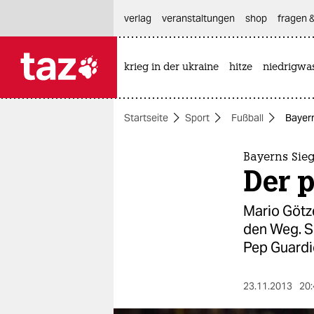
hautnavigation anspringen
hauptinhalt anspringen
footer anspringen
verlag
veranstaltungen
shop
fragen &
krieg in der ukraine
hitze
niedrigwa

taz zahl ich
taz zahl ich
Startseite
Sport
Fußball
Bayern
themen
politik
Bayerns Sie
Der p
öko
Mario Götz
gesellschaft
den Weg. Se
Pep Guardi
kultur
sport
23.11.2013
20: