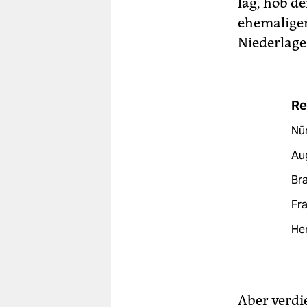
lag, hob de
ehemaligen
Niederlage
Re
Nür
Aug
Bra
Fra
Her
Aber verdie