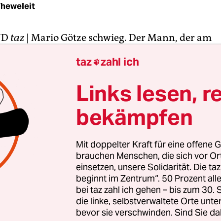
Theweleit
ND
taz
| Mario Götze schwieg. Der Mann, der am
nd zum Mittelpunkt dieses in bis in die hinters
taz
zahl ich

usgestrahlten Fußballereignisses geworden war, 
, auch seine Facebook- und Twitter-Kanäle blieb
Links lesen, r
uf dem Rasen gesprochen, als er die Wut der Dor
bekämpfen
und all die Debatten aus den Tagen vor dem Spie
en Tor zum 0:1 gegen seinen ehemaligen Klub
te.
Mit doppelter Kraft für eine offene G
brauchen Menschen, die sich vor O
das mit einem unkonventionellem Schuss mit der 
einsetzen, unsere Solidarität. Die ta
beginnt im Zentrum“. 50 Prozent a
nauer Betrachtung mehr und mehr als Weltklasse
bei taz zahl ich gehen – bis zum 30
wird: Der Raum ist eng, die Ballannahme mit link
die linke, selbstverwaltete Orte unte
egungsfluss zur Abschlussaktion.
bevor sie verschwinden. Sind Sie da