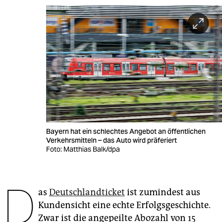
berlin
nord
wahrheit
verlag
verlag
veranstaltungen
shop
Bayern hat ein schlechtes Angebot an öffentlichen
Verkehrsmitteln – das Auto wird präferiert
fragen & hilfe
Foto: Matthias Balk/dpa
unterstützen
D
abo
as
Deutschlandticket
ist zumindest aus
genossenschaft
Kundensicht eine echte Erfolgsgeschichte.
Zwar ist die angepeilte Abozahl von 15