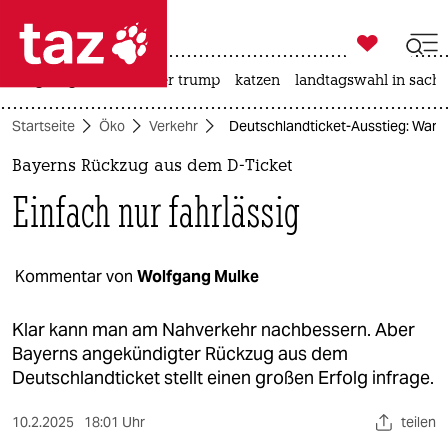

taz zahl ich
bergsteigen
usa unter trump
katzen
landtagswahl in sachs

taz zahl ich
Startseite
Öko
Verkehr
Deutschlandticket-Ausstieg: Waru
taz zahl ich
Bayerns Rückzug aus dem D-Ticket
themen
Einfach nur fahrlässig
politik
öko
Kommentar von
Wolfgang Mulke
gesellschaft
Klar kann man am Nahverkehr nachbessern. Aber
Bayerns angekündigter Rückzug aus dem
kultur
Deutschlandticket stellt einen großen Erfolg infrage.
sport
10.2.2025
18:01 Uhr
teilen