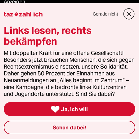
Anzeigen
taz
zahl ich
Gerade nicht

Links lesen, rechts
Fragen & Hilfe
bekämpfen
Feedback
Mit doppelter Kraft für eine offene Gesellschaft!
Besonders jetzt brauchen Menschen, die sich gegen
Aboservice
Rechtsextremismus einsetzen, unsere Solidarität.
Daher gehen 50 Prozent der Einnahmen aus
ePaper Login
Neuanmeldungen an „Alles beginnt im Zentrum“ –
eine Kampagne, die bedrohte linke Kulturzentren
und Jugendorte unterstützt. Sind Sie dabei?
Downloads für Abonnierende

Ja, ich will
© 2026 taz Verlags und Vertriebs GmbH
Schon dabei!
Alle Rechte vorbehalten. Bei rechtlichen Fragen oder für Genehmigungen
wenden Sie sich bitte an
lizenzen@taz.de