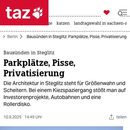

taz zahl ich
iran-krieg
ceuta
hitze
katzen
landtagswahl in sachsen-an

taz zahl ich
e
Berlin
Bausünden in Steglitz: Parkplätze, Pisse, Privatisierung
taz zahl ich
themen
Bausünden in Steglitz
Parkplätze, Pisse,
politik
Privatisierung
öko
Die Architektur in Steglitz steht für Größenwahn und
Scheitern. Bei einem Kiezspaziergang stößt man auf
gesellschaft
Investorenprojekte, Autobahnen und eine
Rollerdisko.
kultur
sport
10.9.2025
14:49 Uhr
teilen