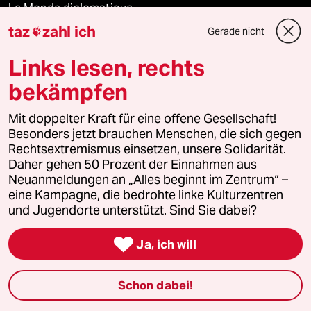
Le Monde diplomatique
taz
zahl ich
Gerade nicht

taz Archiv
Links lesen, rechts
bekämpfen
Mehr taz Angebote
Mit doppelter Kraft für eine offene Gesellschaft!
Besonders jetzt brauchen Menschen, die sich gegen
Rechtsextremismus einsetzen, unsere Solidarität.
Reisen
Daher gehen 50 Prozent der Einnahmen aus
Neuanmeldungen an „Alles beginnt im Zentrum“ –
Kantine
eine Kampagne, die bedrohte linke Kulturzentren
und Jugendorte unterstützt. Sind Sie dabei?
Shop

Ja, ich will
Anzeigen
Schon dabei!