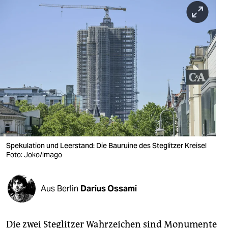
berlin
nord
wahrheit
verlag
verlag
veranstaltungen
shop
Spekulation und Leerstand: Die Bauruine des Steglitzer Kreisel
fragen & hilfe
Foto: Joko/imago
unterstützen
Aus Berlin
Darius Ossami
abo
genossenschaft
Die zwei Steglitzer Wahrzeichen sind Monumente