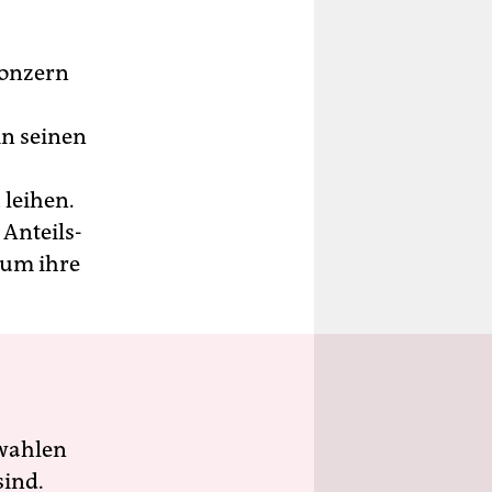
Konzern
in seinen
 leihen.
n­teils­
n um ihre
wahlen
sind.