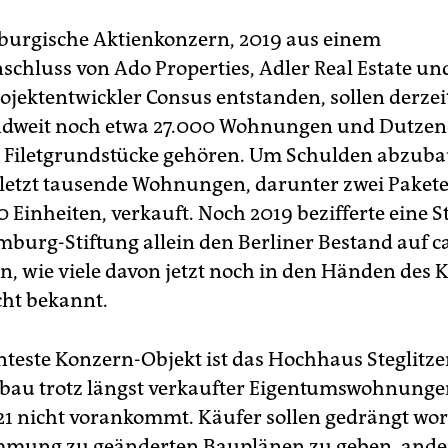
urgische Aktienkonzern, 2019 aus einem
hluss von Ado Properties, Adler Real Estate u
rojektentwickler Consus entstanden, sollen derzei
ndweit noch etwa 27.000 Wohnungen und Dutze
 Filetgrundstücke gehören. Um Schulden abzuba
etzt tausende Wohnungen, darunter zwei Pakete 
 Einheiten, verkauft. Noch 2019 bezifferte eine S
burg-Stiftung allein den Berliner Bestand auf c
 wie viele davon jetzt noch in den Händen des 
icht bekannt.
teste Konzern-Objekt ist das Hochhaus Steglitzer
au trotz längst verkaufter Eigentumswohnungen
1 nicht vorankommt. Käufer sollen gedrängt wor
mmung zu geänderten Bauplänen zu geben, ander