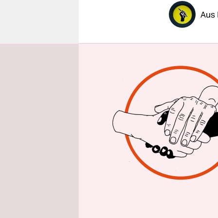
epaper login
Aus 
Eine der g
ist in Tur
Tochter­un
und einer 
unseriöse 
aufgebläht
spricht ber
der Immobi
Mieter:inn
Vergangenen
Wohnungen