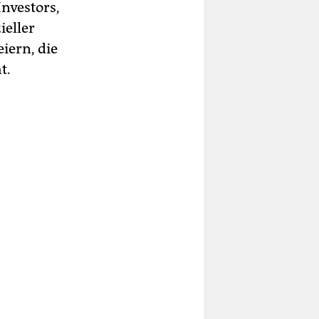
Investors,
ieller
iern, die
t.