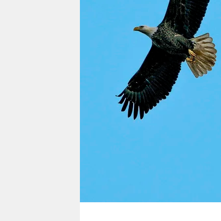
berlin
nord
wahrheit
verlag
verlag
veranstaltungen
shop
fragen & hilfe
unterstützen
abo
genossenschaft