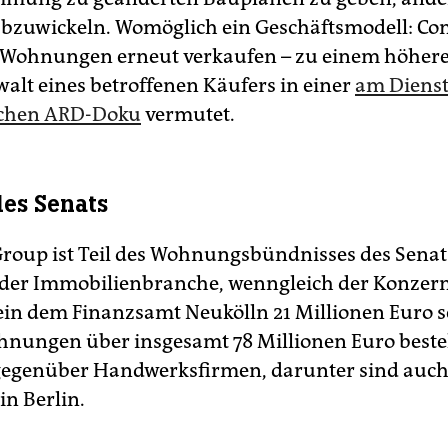
bzuwickeln. Womöglich ein Geschäftsmodell: Co
 Wohnungen erneut verkaufen – zu einem höhere
walt eines betroffenen Käufers in einer
am Diens
ichen ARD-Doku
vermutet.
des Senats
Group ist Teil des Wohnungsbündnisses des Senat
 der Immobilienbranche, wenngleich der Konzern
lein dem Finanzsamt Neukölln 21 Millionen Euro s
hnungen über insgesamt 78 Millionen Euro best
egenüber Handwerksfirmen, darunter sind auc
in Berlin.