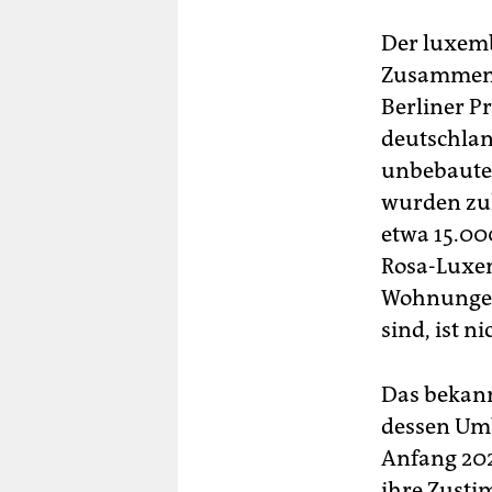
Der luxemb
Zusammensc
Berliner P
deutschla
unbebaute
wurden zul
etwa 15.000
Rosa-Luxem
Wohnungen,
sind, ist n
Das bekann
dessen Umb
Anfang 202
ihre Zusti