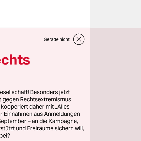
dler Group,
Gerade nicht
ungen beim
abschluss
echts
chte über
stlich
en
. Die
Zeit
rt Wirecard
esellschaft! Besonders jetzt
en für die
rt gegen Rechtsextremismus
z kooperiert daher mit „Alles
ller Einnahmen aus Anmeldungen
. September – an die Kampagne,
rliner
rstützt und Freiräume sichern will,
bei?