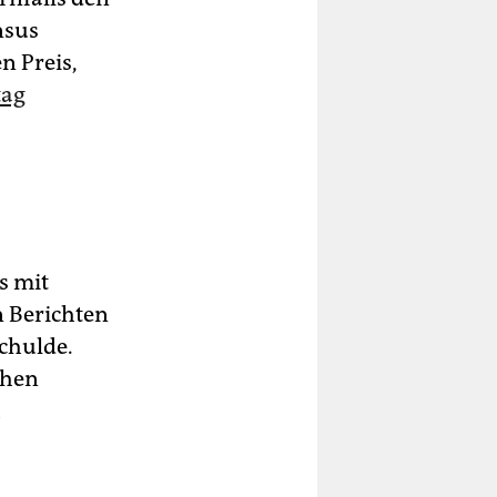
nsus
n Preis,
tag
s mit
 Berichten
chulde.
ehen
h