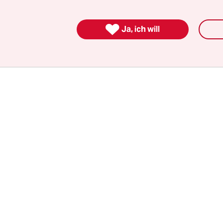
ernehmen Adler Real Estate AG zu verkaufen. M
 326 Millionen Euro bewerteten Portfolio soll die 

Ja, ich will
der Gruppe verbessert werden.