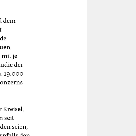
nd dem
t
nde
uen,
mit je
tudie der
a. 19.000
Konzerns
 Kreisel,
 seit
den seien,
nfalls den