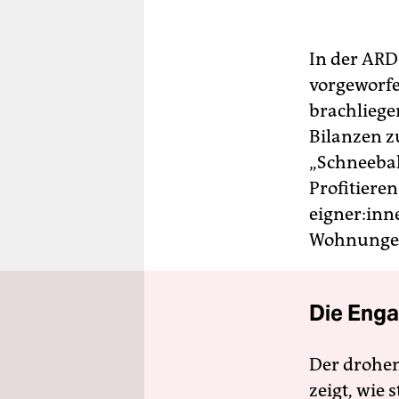
In der ARD
vorgeworf
brachliege
Bilanzen z
„Schneebal
Profitiere
eig­ne­r:in
Wohnunge
Die Enga
Der drohe
zeigt, wie