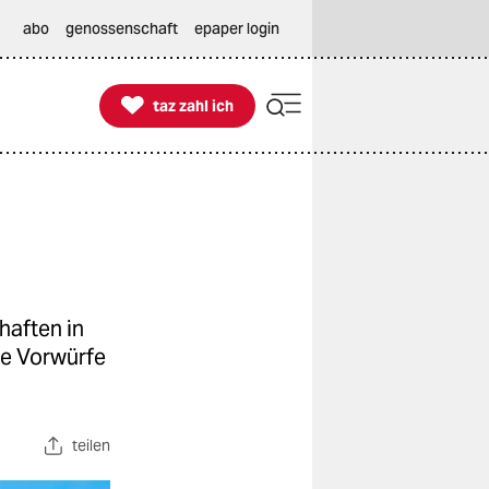
abo
genossenschaft
epaper login

taz zahl ich
taz zahl ich
haften in
ve Vorwürfe
teilen