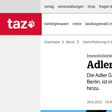
hautnavigation anspringen
hauptinhalt anspringen
footer anspringen
verlag
veranstaltungen
shop
fragen &
niedrigwasser
rente
landtagswahl i

taz zahl ich
taz zahl ich
Startseite
Berlin
Gentrifizierung in 
themen
politik
Immobilienk
Adler
öko
Die Adler G
gesellschaft
Berlin, ist
hinzu.
kultur
sport
28.6.2022
16:3