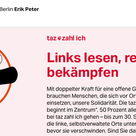
Berlin
Erik Peter
roßen privaten Immobilienfirmen in Berlin, die A
taz
zahl ich

bulenzen. Zum hohen Schuldenstand, Abschreib
ternehmen Consus, einem nicht testierten Jahres
Links lesen, r
Aktie auf Rekordtief kommen nun auch noch Beri
bekämpfen
Geschäftspraktiken, unbezahlte Rechnungen, kün
e Portfoliowerte und
Baustopps bei Großprojekt
eits davon, dass sich die Adler Group „zu einer A
Mit doppelter Kraft für eine offene G
lienbranche“ auswächst – mit unbekannten Folg
brauchen Menschen, die sich vor O
einsetzen, unsere Solidarität. Die ta
en.
beginnt im Zentrum“. 50 Prozent a
bei taz zahl ich gehen – bis zum 30
 Freitag teilte der Konzern mit, 1.400 seiner Be
die linke, selbstverwaltete Orte unte
bevor sie verschwinden. Sind Sie da
 vom Mutterkonzern Adler Group an das