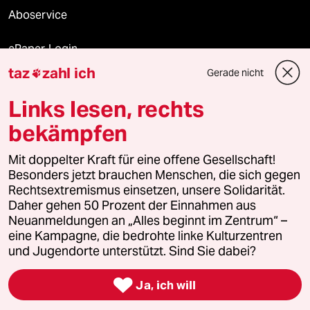
Aboservice
ePaper Login
taz
zahl ich
Gerade nicht

Downloads für Abonnierende
Links lesen, rechts
bekämpfen
© 2026 taz Verlags und Vertriebs GmbH
Mit doppelter Kraft für eine offene Gesellschaft!
Alle Rechte vorbehalten. Bei rechtlichen Fragen oder für Genehmigungen
wenden Sie sich bitte an
lizenzen@taz.de
Besonders jetzt brauchen Menschen, die sich gegen
Rechtsextremismus einsetzen, unsere Solidarität.
Daher gehen 50 Prozent der Einnahmen aus
Feedback
Redaktionsstatut
Kommune-Richtlinien
KI-
Neuanmeldungen an „Alles beginnt im Zentrum“ –
eine Kampagne, die bedrohte linke Kulturzentren
Leitlinie
Informant
Datenschutz
Impressum
AGB
und Jugendorte unterstützt. Sind Sie dabei?
Seitenwende
Einwilligungen widerrufen (Ads)

Ja, ich will