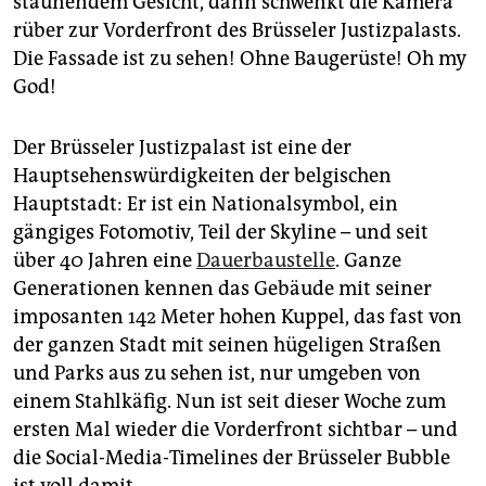
staunendem Gesicht, dann schwenkt die Kamera
epaper login
rüber zur Vorderfront des Brüsseler Justizpalasts.
Die Fassade ist zu sehen! Ohne Baugerüste! Oh my
God!
Der Brüsseler Justizpalast ist eine der
Hauptsehenswürdigkeiten der belgischen
Hauptstadt: Er ist ein Nationalsymbol, ein
gängiges Fotomotiv, Teil der Skyline – und seit
über 40 Jahren eine
Dauerbaustelle
. Ganze
Generationen kennen das Gebäude mit seiner
imposanten 142 Meter hohen Kuppel, das fast von
der ganzen Stadt mit seinen hügeligen Straßen
und Parks aus zu sehen ist, nur umgeben von
einem Stahlkäfig. Nun ist seit dieser Woche zum
ersten Mal wieder die Vorderfront sichtbar – und
die Social-Media-Timelines der Brüsseler Bubble