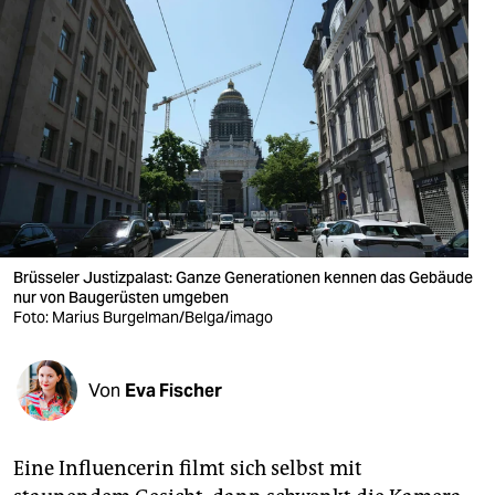
berlin
nord
wahrheit
verlag
verlag
veranstaltungen
Brüsseler Justizpalast: Ganze Generationen kennen das Gebäude
shop
nur von Baugerüsten umgeben
Foto: Marius Burgelman/Belga/imago
fragen & hilfe
unterstützen
Von
Eva Fischer
abo
genossenschaft
Eine Influencerin filmt sich selbst mit