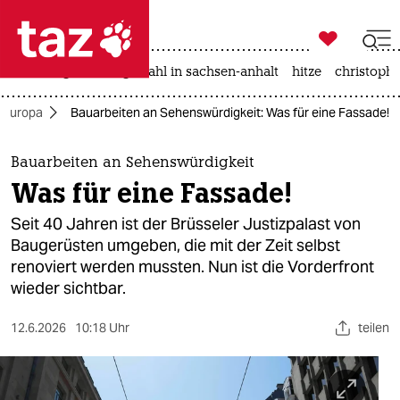

taz zahl ich
iran-krieg
landtagswahl in sachsen-anhalt
hitze
christophe

taz zahl ich
Europa
Bauarbeiten an Sehenswürdigkeit: Was für eine Fassade!
taz zahl ich
themen
Bauarbeiten an Sehenswürdigkeit
Was für eine Fassade!
politik
Seit 40 Jahren ist der Brüsseler Justizpalast von
öko
Baugerüsten umgeben, die mit der Zeit selbst
renoviert werden mussten. Nun ist die Vorderfront
gesellschaft
wieder sichtbar.
kultur
12.6.2026
10:18 Uhr
teilen
sport